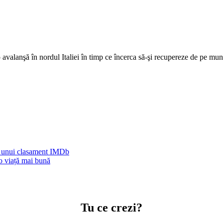
avalanşă în nordul Italiei în timp ce încerca să-şi recupereze de pe munt
it unui clasament IMDb
o viață mai bună
Tu ce crezi?