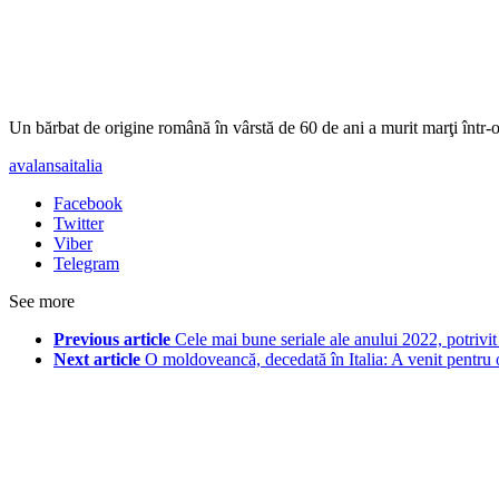
Un bărbat de origine română în vârstă de 60 de ani a murit marţi într-o 
avalansa
italia
Facebook
Twitter
Viber
Telegram
See more
Previous article
Cele mai bune seriale ale anului 2022, potriv
Next article
O moldoveancă, decedată în Italia: A venit pentru 