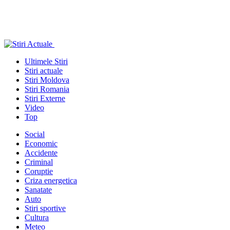
Ultimele Stiri
Stiri actuale
Stiri Moldova
Stiri Romania
Stiri Externe
Video
Top
Social
Economic
Accidente
Criminal
Coruptie
Criza energetica
Sanatate
Auto
Stiri sportive
Cultura
Meteo