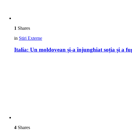
1
Shares
in
Stiri Externe
Italia: Un moldovean și-a înjunghiat soția și a fug
4
Shares