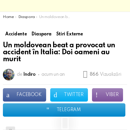
You are here:
Home
Diaspora
Un moldovean beat a provocat un accident în Italia: Doi oameni au murit
Accidente
Diaspora
Stiri Externe
Un moldovean beat a provocat un
accident în Italia: Doi oameni au
murit
de
Indiro
acum un an
866
Vizualizări
FACEBOOK
TWITTER
VIBER
TELEGRAM