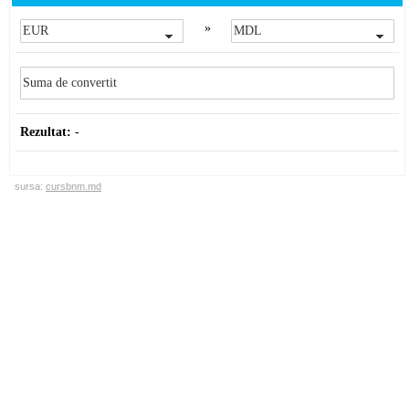
»
Rezultat:
-
sursa:
cursbnm.md