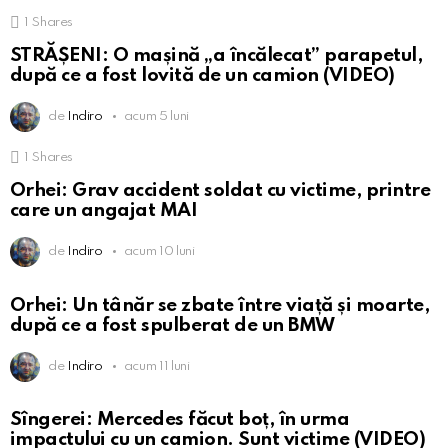
1
Shares
STRĂȘENI: O mașină „a încălecat” parapetul,
după ce a fost lovită de un camion (VIDEO)
de
Indiro
acum 5 luni
1
Shares
Orhei: Grav accident soldat cu victime, printre
care un angajat MAI
de
Indiro
acum 10 luni
Orhei: Un tânăr se zbate între viață și moarte,
după ce a fost spulberat de un BMW
de
Indiro
acum 11 luni
Sîngerei: Mercedes făcut boț, în urma
impactului cu un camion. Sunt victime (VIDEO)