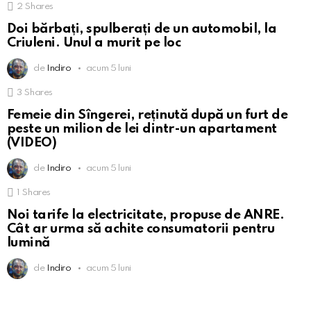
2
Shares
Doi bărbați, spulberați de un automobil, la
Criuleni. Unul a murit pe loc
de
Indiro
acum 5 luni
3
Shares
Femeie din Sîngerei, reținută după un furt de
peste un milion de lei dintr-un apartament
(VIDEO)
de
Indiro
acum 5 luni
1
Shares
Noi tarife la electricitate, propuse de ANRE.
Cât ar urma să achite consumatorii pentru
lumină
de
Indiro
acum 5 luni