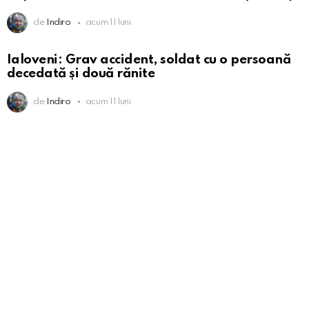
de
Indiro
acum 11 luni
Ialoveni: Grav accident, soldat cu o persoană
decedată și două rănite
de
Indiro
acum 11 luni