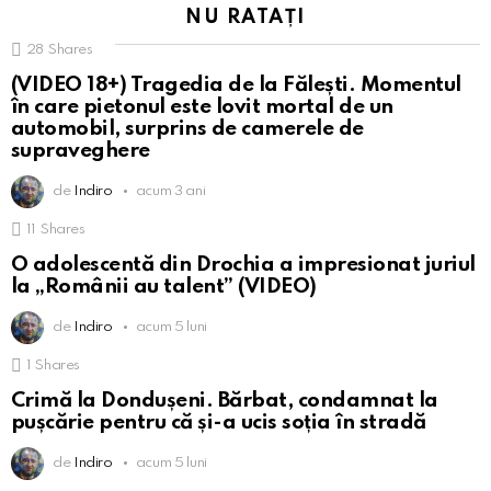
NU RATAȚI
28
Shares
(VIDEO 18+) Tragedia de la Fălești. Momentul
în care pietonul este lovit mortal de un
automobil, surprins de camerele de
supraveghere
de
Indiro
acum 3 ani
11
Shares
O adolescentă din Drochia a impresionat juriul
la „Românii au talent” (VIDEO)
de
Indiro
acum 5 luni
1
Shares
Crimă la Dondușeni. Bărbat, condamnat la
pușcărie pentru că și-a ucis soția în stradă
de
Indiro
acum 5 luni