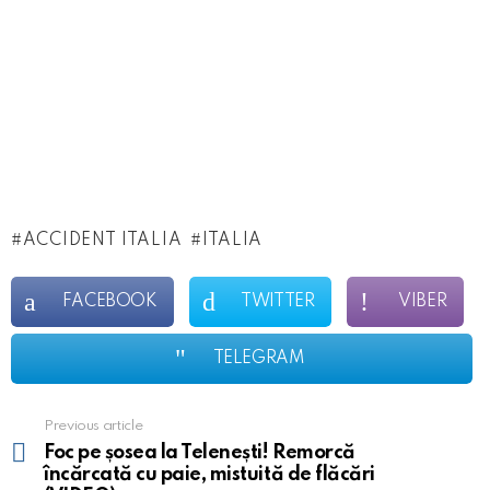
ACCIDENT ITALIA
ITALIA
FACEBOOK
TWITTER
VIBER
TELEGRAM
Previous article
See
more
Foc pe șosea la Telenești! Remorcă
încărcată cu paie, mistuită de flăcări