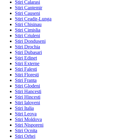
Stiri Calarasi
Stiri Cantemir
Stiri Causeni
Stiri Ceadir-Lunga
Stiri Chisinau
Stiri Cimislia
Stiri Criuleni
Stiri Donduseni
Stiri Drochia
Știri Dubasari
Stiri Edinet
Stiri Externe
Stiri Falesti
Stiri Floresti
Stiri Franta
Stiri Glodeni
Stiri Hancesti
Stiri Hincesti
Stiri Ialoveni
Stiri Italia
Stiri Leova
Stiri Moldova
Stiri Nisporeni
Stiri Ocnita
Stiri Orhei