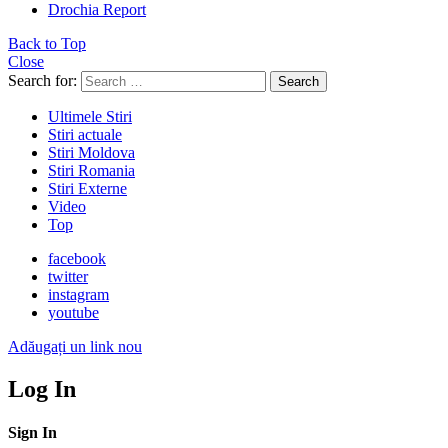
Drochia Report
Back to Top
Close
Search for:
Search
Ultimele Stiri
Stiri actuale
Stiri Moldova
Stiri Romania
Stiri Externe
Video
Top
facebook
twitter
instagram
youtube
Adăugați un link nou
Log In
Sign In