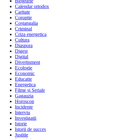
Biografie
Calendar ortodox
Caritate
Coruptie
Coștangalia
Criminal
Criza energetica
Cultura
Diaspora
Digest
Digital
Divertisment
Ecologie
Economic
Educatie
Energetica
Filme și Seriale
Gagauzia
Horoscop
Incidente
Interviu
Investigatii
Istorie
Istorii de succes
Justitie