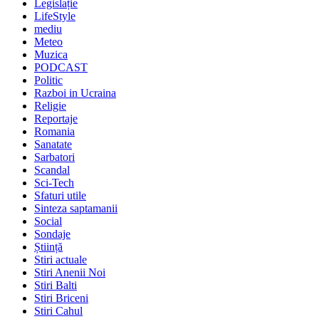
Legislație
LifeStyle
mediu
Meteo
Muzica
PODCAST
Politic
Razboi in Ucraina
Religie
Reportaje
Romania
Sanatate
Sarbatori
Scandal
Sci-Tech
Sfaturi utile
Sinteza saptamanii
Social
Sondaje
Știință
Stiri actuale
Stiri Anenii Noi
Stiri Balti
Stiri Briceni
Stiri Cahul