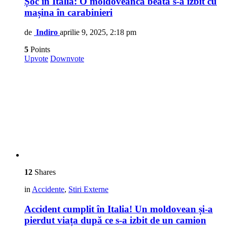
Șoc în Italia: O moldoveancă beată s-a izbit cu
mașina în carabinieri
de
Indiro
aprilie 9, 2025, 2:18 pm
5
Points
Upvote
Downvote
12
Shares
in
Accidente
,
Stiri Externe
Accident cumplit în Italia! Un moldovean și-a
pierdut viața după ce s-a izbit de un camion