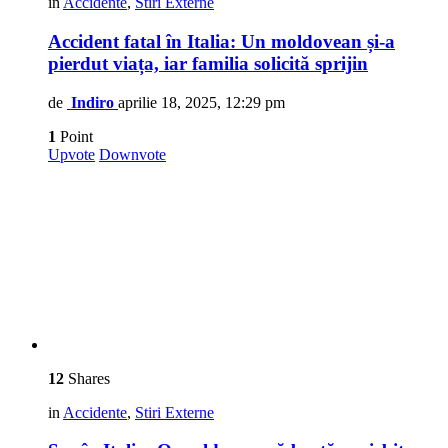
in
Accidente
,
Stiri Externe
Accident fatal în Italia: Un moldovean și-a
pierdut viața, iar familia solicită sprijin
de
Indiro
aprilie 18, 2025, 12:29 pm
1
Point
Upvote
Downvote
12
Shares
in
Accidente
,
Stiri Externe