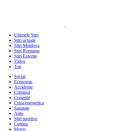
Ultimele Stiri
Stiri actuale
Stiri Moldova
Stiri Romania
Stiri Externe
Video
Top
Social
Economic
Accidente
Criminal
Coruptie
Criza energetica
Sanatate
Auto
Stiri sportive
Cultura
Meteo