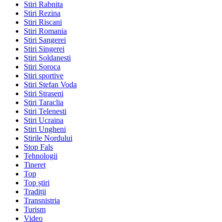
Stiri Rabnita
Stiri Rezina
Stiri Riscani
Stiri Romania
Stiri Sangerei
Stiri Singerei
Stiri Soldanesti
Stiri Soroca
Stiri sportive
Stiri Stefan Voda
Stiri Straseni
Stiri Taraclia
Stiri Telenesti
Stiri Ucraina
Stiri Ungheni
Stirile Nordului
Stop Fals
Tehnologii
Tineret
Top
Top știri
Tradiții
Transnistria
Turism
Video