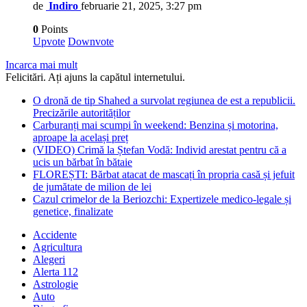
de
Indiro
februarie 21, 2025, 3:27 pm
0
Points
Upvote
Downvote
Incarca mai mult
Felicitări. Ați ajuns la capătul internetului.
O dronă de tip Shahed a survolat regiunea de est a republicii.
Precizările autorităților
Carburanți mai scumpi în weekend: Benzina și motorina,
aproape la același preț
(VIDEO) Crimă la Ștefan Vodă: Individ arestat pentru că a
ucis un bărbat în bătaie
FLOREȘTI: Bărbat atacat de mascați în propria casă și jefuit
de jumătate de milion de lei
Cazul crimelor de la Beriozchi: Expertizele medico-legale și
genetice, finalizate
Accidente
Agricultura
Alegeri
Alerta 112
Astrologie
Auto