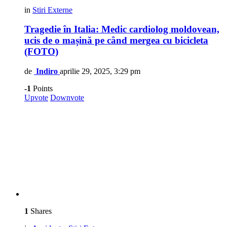
in
Stiri Externe
Tragedie în Italia: Medic cardiolog moldovean,
ucis de o mașină pe când mergea cu bicicleta
(FOTO)
de
Indiro
aprilie 29, 2025, 3:29 pm
-1
Points
Upvote
Downvote
1
Shares