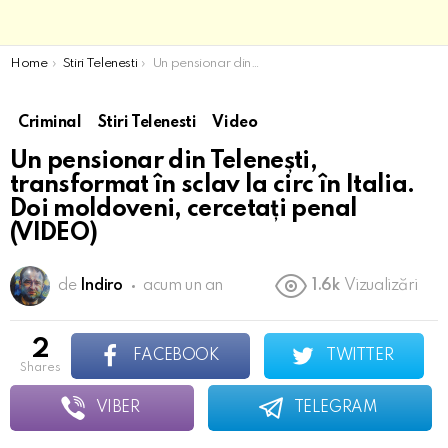
You are here:
Home
Stiri Telenesti
Un pensionar din Telenești, transformat în sclav la circ în Italia. Doi moldoveni, cercetați penal (VIDEO)
Criminal
Stiri Telenesti
Video
Un pensionar din Telenești,
transformat în sclav la circ în Italia.
Doi moldoveni, cercetați penal
(VIDEO)
de
Indiro
acum un an
1.6k
Vizualizări
2
FACEBOOK
TWITTER
shares
VIBER
TELEGRAM