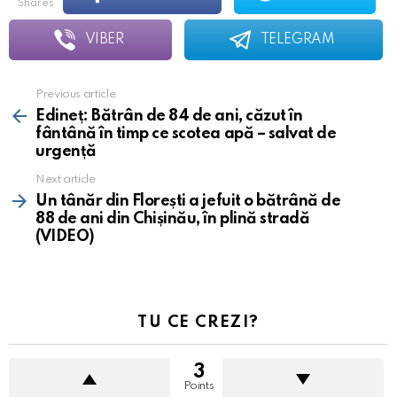
shares
VIBER
TELEGRAM
Previous article
See
more
Edineț: Bătrân de 84 de ani, căzut în
fântână în timp ce scotea apă – salvat de
urgență
Next article
Un tânăr din Florești a jefuit o bătrână de
88 de ani din Chișinău, în plină stradă
(VIDEO)
TU CE CREZI?
3
Points