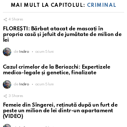
MAI MULT LA CAPITOLUL:
CRIMINAL
4
Shares
FLOREȘTI: Bărbat atacat de mascați în
propria casă și jefuit de jumătate de milion de
lei
de
Indiro
acum 5 luni
Cazul crimelor de la Beriozchi: Expertizele
medico-legale și genetice, finalizate
de
Indiro
acum 5 luni
3
Shares
Femeie din Sîngerei, reținută după un furt de
peste un milion de lei dintr-un apartament
(VIDEO)