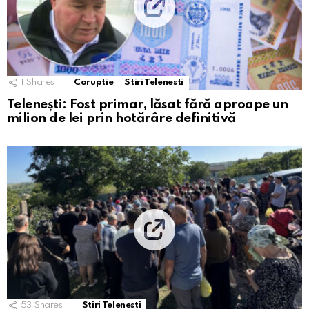
1
Shares
Coruptie
Stiri Telenesti
Telenești: Fost primar, lăsat fără aproape un
milion de lei prin hotărâre definitivă
53
Shares
Stiri Telenesti