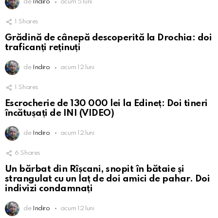
de
Indiro
acum 5 luni
1
Shares
Grădină de cânepă descoperită la Drochia: doi
traficanți reținuți
de
Indiro
acum 12 luni
1
Shares
Escrocherie de 130 000 lei la Edineț: Doi tineri
încătușați de INI (VIDEO)
de
Indiro
acum 12 luni
6
Shares
Un bărbat din Rîșcani, snopit în bătaie și
strangulat cu un laț de doi amici de pahar. Doi
indivizi condamnați
de
Indiro
acum 12 luni