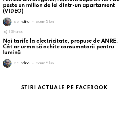
peste un milion de lei dintr-un apartament
(VIDEO)
de
Indiro
acum 5 luni
1
Shares
Noi tarife la electricitate, propuse de ANRE.
Cât ar urma să achite consumatorii pentru
lumină
de
Indiro
acum 5 luni
STIRI ACTUALE PE FACEBOOK