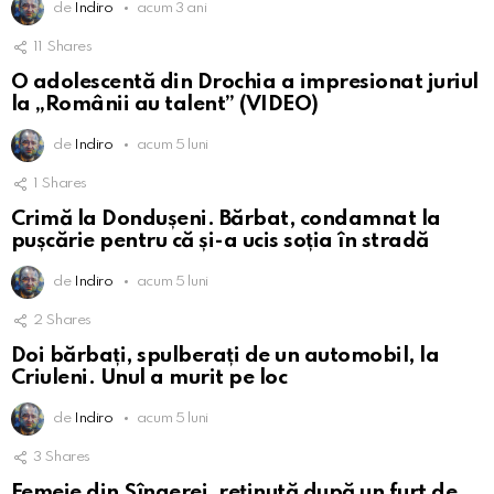
de
Indiro
acum 3 ani
11
Shares
O adolescentă din Drochia a impresionat juriul
la „Românii au talent” (VIDEO)
de
Indiro
acum 5 luni
1
Shares
Crimă la Dondușeni. Bărbat, condamnat la
pușcărie pentru că și-a ucis soția în stradă
de
Indiro
acum 5 luni
2
Shares
Doi bărbați, spulberați de un automobil, la
Criuleni. Unul a murit pe loc
de
Indiro
acum 5 luni
3
Shares
Femeie din Sîngerei, reținută după un furt de