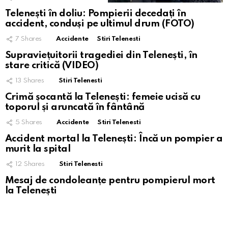
Telenești în doliu: Pompierii decedați în
accident, conduși pe ultimul drum (FOTO)
7
Shares
Accidente
Stiri Telenesti
Supraviețuitorii tragediei din Telenești, în
stare critică (VIDEO)
13
Shares
Stiri Telenesti
Crimă șocantă la Telenești: femeie ucisă cu
toporul și aruncată în fântână
5
Shares
Accidente
Stiri Telenesti
Accident mortal la Telenești: Încă un pompier a
murit la spital
12
Shares
Stiri Telenesti
Mesaj de condoleanțe pentru pompierul mort
la Telenești