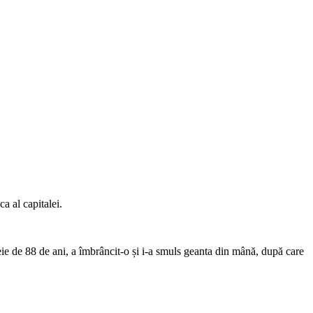
ca al capitalei.
meie de 88 de ani, a îmbrâncit-o și i-a smuls geanta din mână, după care