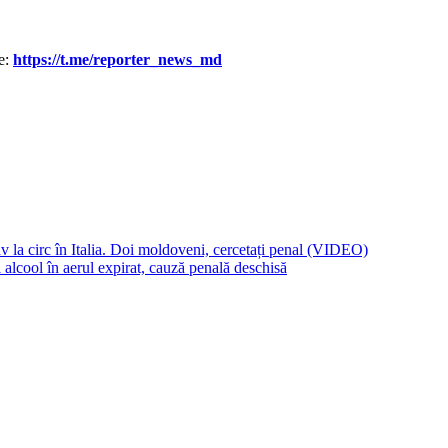
le:
https://t.me/reporter_news_md
av la circ în Italia. Doi moldoveni, cercetați penal (VIDEO)
l alcool în aerul expirat, cauză penală deschisă