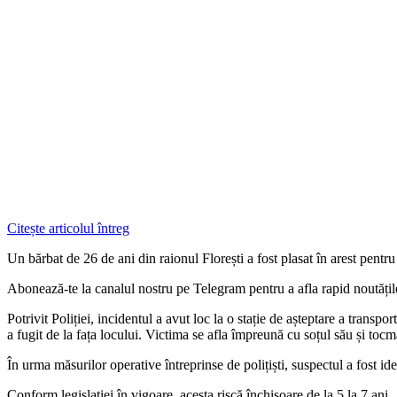
Citește articolul întreg
Un bărbat de 26 de ani din raionul Florești a fost plasat în arest pentru 
‍Abonează-te la canalul nostru pe Telegram pentru a afla rapid noutăți
Potrivit Poliției, incidentul a avut loc la o stație de așteptare a tran
a fugit de la fața locului. Victima se afla împreună cu soțul său și tocma
În urma măsurilor operative întreprinse de polițiști, suspectul a fost iden
Conform legislației în vigoare, acesta riscă închisoare de la 5 la 7 ani.