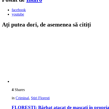
facebook
youtube
Ați putea dori, de asemenea să citiți
4
Shares
in
Criminal
,
Stiri Floresti
FLOREȘTI: Bărbat atacat de mascați în propria ca