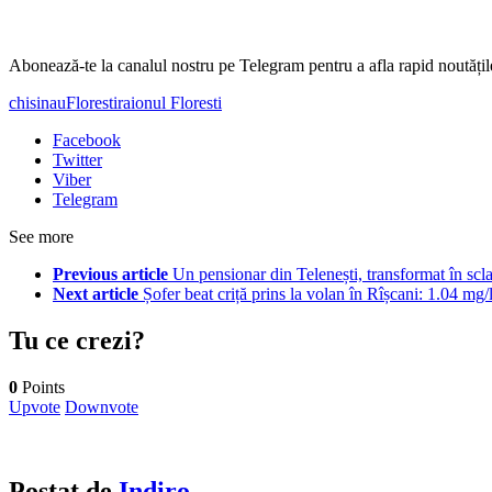
‍Abonează-te la canalul nostru pe Telegram pentru a afla rapid noutăți
chisinau
Floresti
raionul Floresti
Facebook
Twitter
Viber
Telegram
See more
Previous article
Un pensionar din Telenești, transformat în scl
Next article
Șofer beat criță prins la volan în Rîșcani: 1.04 mg/
Tu ce crezi?
0
Points
Upvote
Downvote
Postat de
Indiro