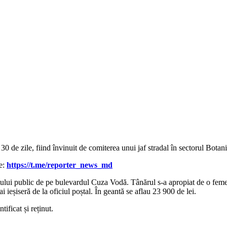
30 de zile, fiind învinuit de comiterea unui jaf stradal în sectorul Botani
le:
https://t.me/reporter_news_md
sportului public de pe bulevardul Cuza Vodă. Tânărul s-a apropiat de o fe
i ieșiseră de la oficiul poștal. În geantă se aflau 23 900 de lei.
tificat și reținut.