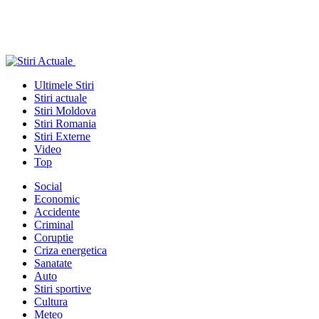
Ultimele Stiri
Stiri actuale
Stiri Moldova
Stiri Romania
Stiri Externe
Video
Top
Social
Economic
Accidente
Criminal
Coruptie
Criza energetica
Sanatate
Auto
Stiri sportive
Cultura
Meteo