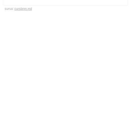
sursa:
cursbnm.md