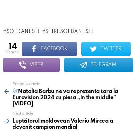
SOLDANESTI
STIRI SOLDANESTI
14
FACEBOOK
TWITTER
shares
VIBER
TELEGRAM
Previous article
See
more
Natalia Barbu ne va reprezenta țara la
Eurovision 2024 cu piesa „In the middle”
[VIDEO]
Next article
Luptătorul moldovean Valeriu Mircea a
devenit campion mondial