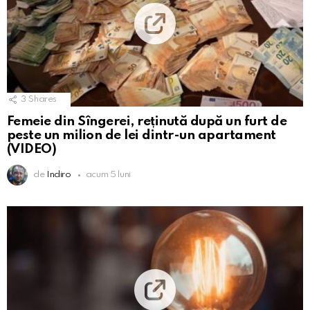
3
Shares
Femeie din Sîngerei, reținută după un furt de
peste un milion de lei dintr-un apartament
(VIDEO)
de
Indiro
acum 5 luni