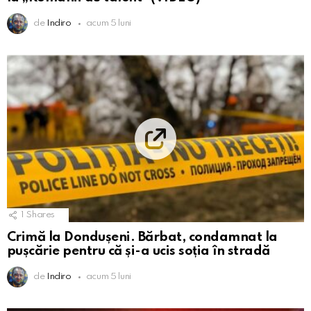
de
Indiro
acum 5 luni
1
Shares
Crimă la Dondușeni. Bărbat, condamnat la
pușcărie pentru că și-a ucis soția în stradă
de
Indiro
acum 5 luni