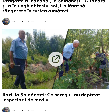
Dragoste cu năbădăi, la Șoldănești. O tânără
și-a înjunghiat fostul soț, l-a lăsat să
sângereze în curtea cumătrei
de
Indiro
acum un an
Razii la Șoldănești: Ce nereguli au depistat
inspectorii de mediu
de
Indiro
acum un an