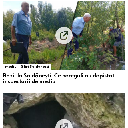
mediu
Stiri Soldanesti
Razii la Șoldănești: Ce nereguli au depistat
inspectorii de mediu