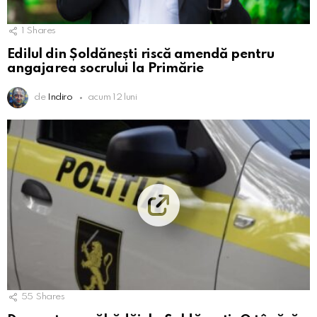
1
Shares
Edilul din Șoldănești riscă amendă pentru
angajarea socrului la Primărie
de
Indiro
acum 12 luni
55
Shares