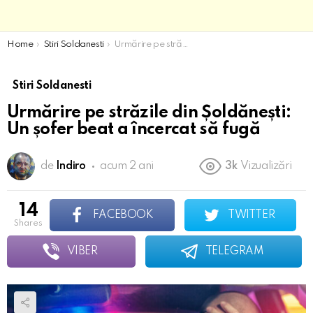
You are here:
Home
Stiri Soldanesti
Urmărire pe străzile din Șoldănești: Un șofer beat a încercat să fugă
Stiri Soldanesti
Urmărire pe străzile din Șoldănești:
Un șofer beat a încercat să fugă
de
Indiro
acum 2 ani
3k
Vizualizări
14
FACEBOOK
TWITTER
shares
VIBER
TELEGRAM