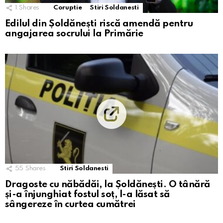
1
Shares
Coruptie
Stiri Soldanesti
Edilul din Șoldănești riscă amendă pentru
angajarea socrului la Primărie
55
Shares
Stiri Soldanesti
Dragoste cu năbădăi, la Șoldănești. O tânără
și-a înjunghiat fostul soț, l-a lăsat să
sângereze în curtea cumătrei