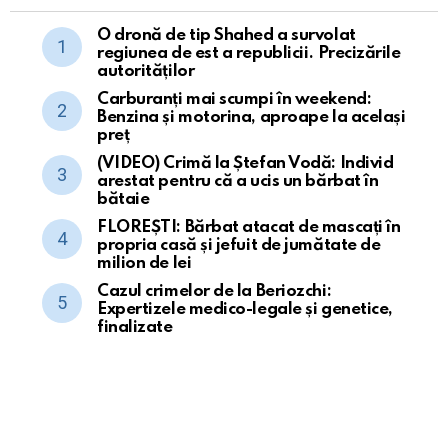
O dronă de tip Shahed a survolat
regiunea de est a republicii. Precizările
autorităților
Carburanți mai scumpi în weekend:
Benzina și motorina, aproape la același
preț
(VIDEO) Crimă la Ștefan Vodă: Individ
arestat pentru că a ucis un bărbat în
bătaie
FLOREȘTI: Bărbat atacat de mascați în
propria casă și jefuit de jumătate de
milion de lei
Cazul crimelor de la Beriozchi:
Expertizele medico-legale și genetice,
finalizate