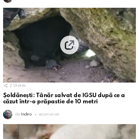
2
Shares
Șoldănești: Tânăr salvat de IGSU după ce a
căzut într-o prăpastie de 10 metri
de
Indiro
acum un an