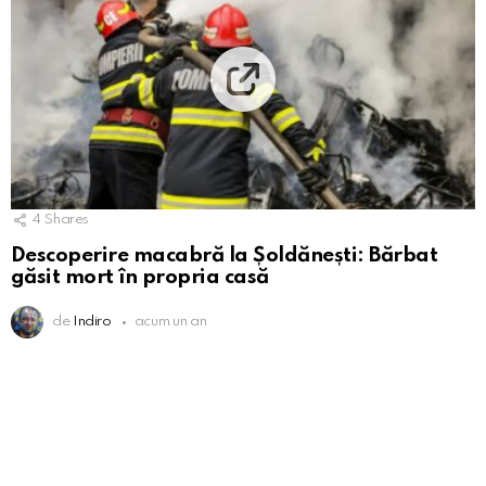
4
Shares
Descoperire macabră la Șoldănești: Bărbat
găsit mort în propria casă
de
Indiro
acum un an