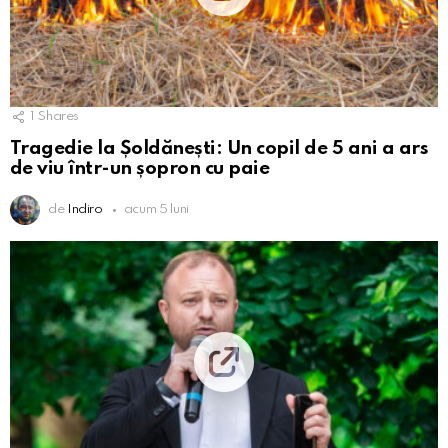
1
Shares
Tragedie la Șoldănești: Un copil de 5 ani a ars
de viu într-un șopron cu paie
de
Indiro
acum 5 luni