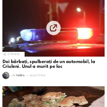
2
Shares
Doi bărbați, spulberați de un automobil, la
Criuleni. Unul a murit pe loc
de
Indiro
acum 5 luni