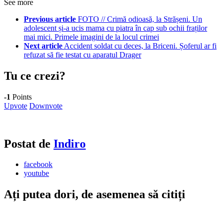
See more
Previous article
FOTO // Crimă odioasă, la Strășeni. Un
adolescent și-a ucis mama cu piatra în cap sub ochii fraților
mai mici. Primele imagini de la locul crimei
Next article
Accident soldat cu deces, la Briceni. Șoferul ar fi
refuzat să fie testat cu aparatul Drager
Tu ce crezi?
-1
Points
Upvote
Downvote
Postat de
Indiro
facebook
youtube
Ați putea dori, de asemenea să citiți