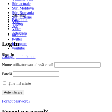
Stiri actuale
Stiri Moldova
Stiri Romania
24
shares
Stiri Externe
Facebook
Video
Twitter
Top
Viber
Telegram
facebook
twitter
Log In
instagram
youtube
Sign In
Adăugați un link nou
Nume utilizator sau adresă email
Parolă
Ține-mă minte
Forgot password?
Forgot password?