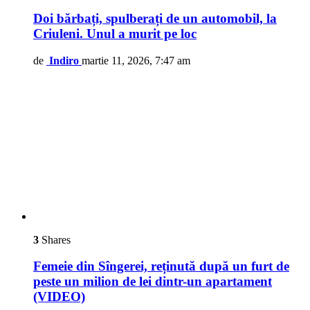
Doi bărbați, spulberați de un automobil, la
Criuleni. Unul a murit pe loc
de
Indiro
martie 11, 2026, 7:47 am
3
Shares
Femeie din Sîngerei, reținută după un furt de
peste un milion de lei dintr-un apartament
(VIDEO)