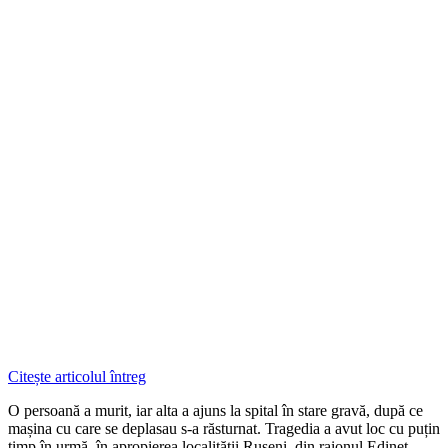
Citește articolul întreg
O persoană a murit, iar alta a ajuns la spital în stare gravă, după ce
mașina cu care se deplasau s-a răsturnat. Tragedia a avut loc cu puțin
timp în urmă, în apropierea localității Ruseni, din raionul Edineț,