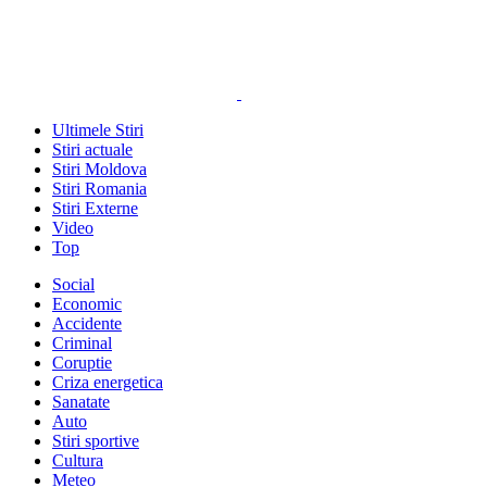
Ultimele Stiri
Stiri actuale
Stiri Moldova
Stiri Romania
Stiri Externe
Video
Top
Social
Economic
Accidente
Criminal
Coruptie
Criza energetica
Sanatate
Auto
Stiri sportive
Cultura
Meteo