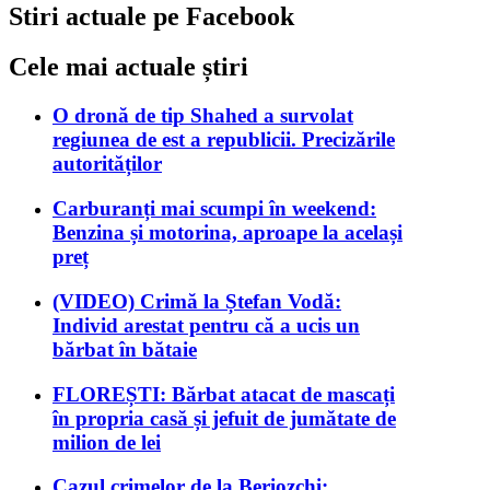
Stiri actuale pe Facebook
Cele mai actuale știri
O dronă de tip Shahed a survolat
regiunea de est a republicii. Precizările
autorităților
Carburanți mai scumpi în weekend:
Benzina și motorina, aproape la același
preț
(VIDEO) Crimă la Ștefan Vodă:
Individ arestat pentru că a ucis un
bărbat în bătaie
FLOREȘTI: Bărbat atacat de mascați
în propria casă și jefuit de jumătate de
milion de lei
Cazul crimelor de la Beriozchi: