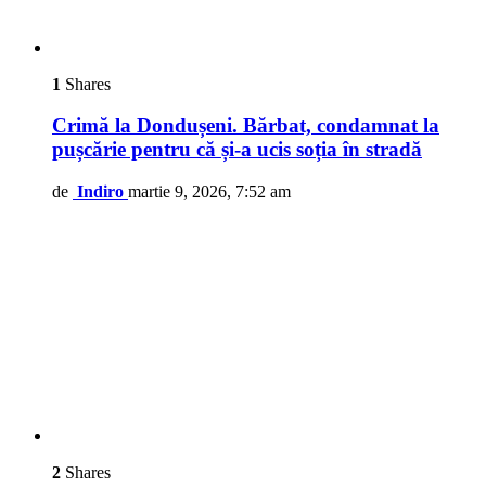
1
Shares
Crimă la Dondușeni. Bărbat, condamnat la
pușcărie pentru că și-a ucis soția în stradă
de
Indiro
martie 9, 2026, 7:52 am
2
Shares