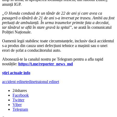
anunță IGP.
„O Honda condusă de un tânăr de 22 de ani și care avea ca
pasageră o tânără de 21 de ani s-a inversat pe traseu. Ambii au fost
preluați de ambulanță. În urma traumelor primite fata a decedat,
iar tânărul se află în stare gravă la spital”
, se arată în comunicatul
Poliției Naționale.
Oamenii legii stabilesc toate circumstanțele, inclusiv dacă accidentul
s-a produs din cauza unei defecțiuni tehnice a mașinii sau o unei
erori de șofat a conducătorului auto.
Abonează-te la canalul nostru pe Telegram pentru a afla rapid
noutățile:
https://t.me/reporter_news_md
știri actuale info
accident edinet
edinet
raionul edinet
24
shares
Facebook
Twitter
Viber
Telegram