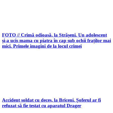
FOTO // Crimă odioasă, la Strășeni. Un adolescent
și-a ucis mama cu piatra în cap sub ochii fraților mai
mici. Primele imagini de la locul crimei
Accident soldat cu deces, la Briceni. Șoferul ar fi
refuzat să fie testat cu aparatul Drager