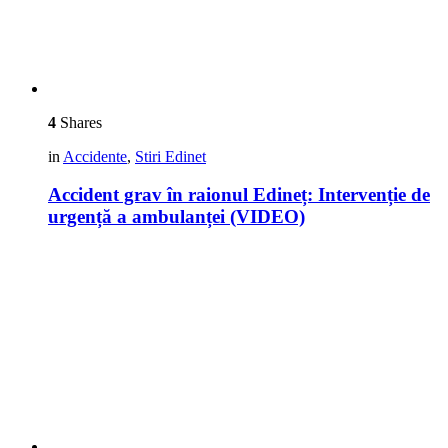
4
Shares
in
Accidente
,
Stiri Edinet
Accident grav în raionul Edineț: Intervenție de
urgență a ambulanței (VIDEO)