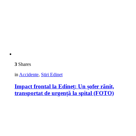
3
Shares
in
Accidente
,
Stiri Edinet
Impact frontal la Edineț: Un șofer rănit,
transportat de urgență la spital (FOTO)