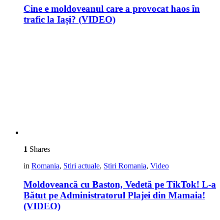
Cine e moldoveanul care a provocat haos în
trafic la Iași? (VIDEO)
1
Shares
in
Romania
,
Stiri actuale
,
Stiri Romania
,
Video
Moldoveancă cu Baston, Vedetă pe TikTok! L-a
Bătut pe Administratorul Plajei din Mamaia!
(VIDEO)