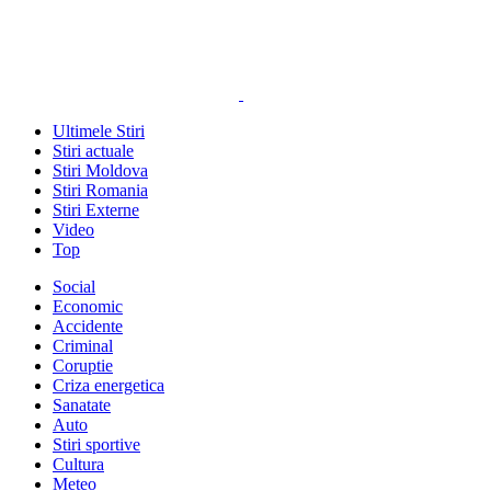
Ultimele Stiri
Stiri actuale
Stiri Moldova
Stiri Romania
Stiri Externe
Video
Top
Social
Economic
Accidente
Criminal
Coruptie
Criza energetica
Sanatate
Auto
Stiri sportive
Cultura
Meteo