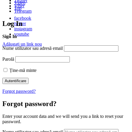
Twitter
Video
Viber
Top
Telegram
facebook
Log In
twitter
instagram
youtube
Sign In
Adăugați un link nou
Nume utilizator sau adresă email
Parolă
Ține-mă minte
Forgot password?
Forgot password?
Enter your account data and we will send you a link to reset your
password.
Nume utilizator sau adresă email