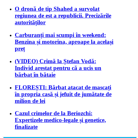
O dronă de tip Shahed a survolat
regiunea de est a republicii. Precizările
autorităților
Carburanți mai scumpi în weekend:
Benzina și motorina, aproape la același
preț
(VIDEO) Crimă la Ștefan Vodă:
Individ arestat pentru că a ucis un
bărbat în bătaie
FLOREȘTI: Bărbat atacat de mascați
în propria casă și jefuit de jumătate de
milion de lei
Cazul crimelor de la Beriozchi:
Expertizele medico-legale și genetice,
finalizate