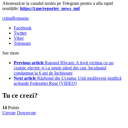
Abonează-te la canalul nostru pe Telegram pentru a afla rapid
noutățile:
https://t.me/reporter_news_md
crima
Romania
Facebook
Twitter
Viber
Telegram
See more
Previous article
Raionul Rîșcani: A lovit victima cu un
ceainic electric și i-a smuls părul din cap. Inculpatul
condamnat la 6 ani de închisoare
Next article
Războiul din Ucraina: Unii moldoveni justifică
acțiunile Federației Ruse [VIDEO]
Tu ce crezi?
14
Points
Upvote
Downvote