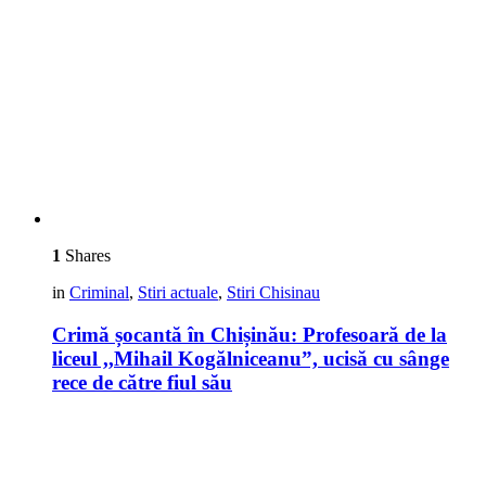
1
Shares
in
Criminal
,
Stiri actuale
,
Stiri Chisinau
Crimă șocantă în Chișinău: Profesoară de la
liceul ,,Mihail Kogălniceanu”, ucisă cu sânge
rece de către fiul său