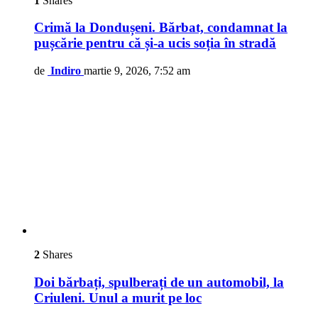
1
Shares
Crimă la Dondușeni. Bărbat, condamnat la
pușcărie pentru că și-a ucis soția în stradă
de
Indiro
martie 9, 2026, 7:52 am
2
Shares
Doi bărbați, spulberați de un automobil, la
Criuleni. Unul a murit pe loc