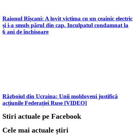
Raionul Rîșcani: A lovit victima cu un ceainic electric
și i-a smuls părul din cap. Inculpatul condamnat la
6 ani de închisoare
Războiul din Ucraina: Unii moldoveni justifică
acțiunile Federației Ruse [VIDEO]
Stiri actuale pe Facebook
Cele mai actuale știri