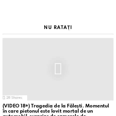
NU RATAȚI
28
Shares
(VIDEO 18+) Tragedia de la Fălești. Momentul
în care pietonul este lovit mortal de un