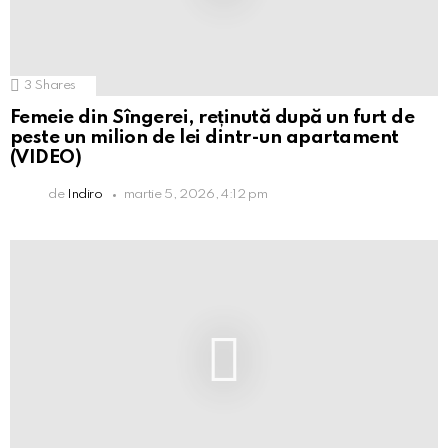
3
Shares
Femeie din Sîngerei, reținută după un furt de
peste un milion de lei dintr-un apartament
(VIDEO)
de
Indiro
martie 5, 2026, 4:12 pm