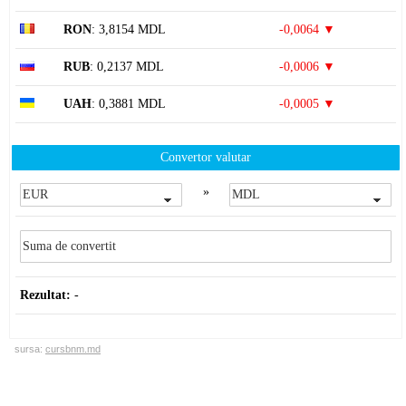
RON
: 3,8154 MDL
-0,0064 ▼
RUB
: 0,2137 MDL
-0,0006 ▼
UAH
: 0,3881 MDL
-0,0005 ▼
Convertor valutar
»
Rezultat:
-
sursa:
cursbnm.md