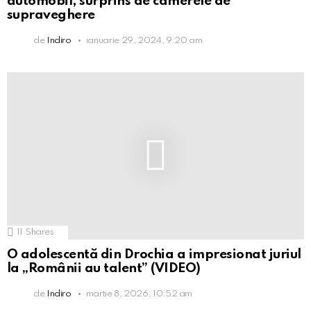
automobil, surprins de camerele de
supraveghere
de
Indiro
ianuarie 29, 2024, 9:20 am
11
Shares
O adolescentă din Drochia a impresionat juriul
la „Românii au talent” (VIDEO)
de
Indiro
martie 8, 2026, 10:52 am