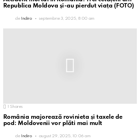
Republica Moldova și-au pierdut viața (FOTO)
de
Indiro
septembrie 3, 2025, 8:00 am
1
Shares
România majorează rovinieta și taxele de
pod: Moldovenii vor plăti mai mult
de
Indiro
august 29, 2025, 10:06 am