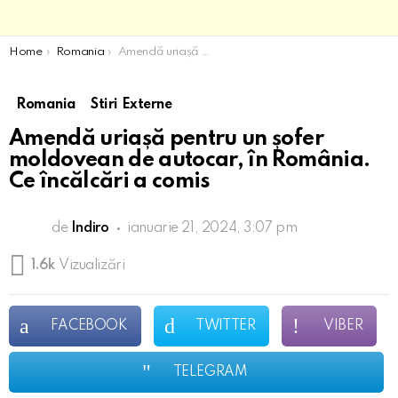
You are here:
Home
Romania
Amendă uriașă pentru un șofer moldovean de autocar, în România. Ce încălcări a comis
Romania
Stiri Externe
Amendă uriașă pentru un șofer
moldovean de autocar, în România.
Ce încălcări a comis
de
Indiro
ianuarie 21, 2024, 3:07 pm
1.6k
Vizualizări
FACEBOOK
TWITTER
VIBER
TELEGRAM