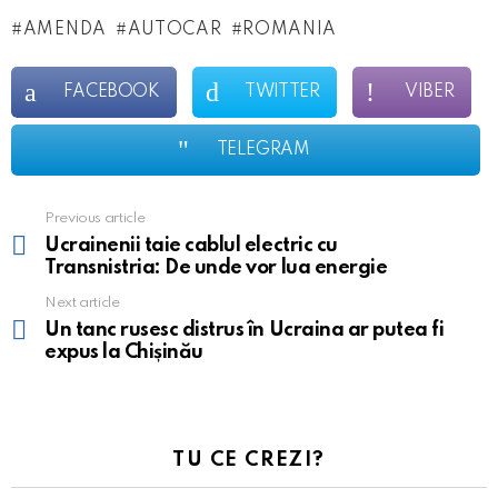
AMENDA
AUTOCAR
ROMANIA
FACEBOOK
TWITTER
VIBER
TELEGRAM
Previous article
See
more
Ucrainenii taie cablul electric cu
Transnistria: De unde vor lua energie
Next article
Un tanc rusesc distrus în Ucraina ar putea fi
expus la Chișinău
TU CE CREZI?