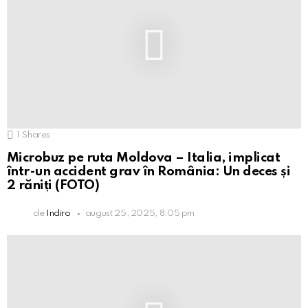
1
Shares
Microbuz pe ruta Moldova – Italia, implicat
într-un accident grav în România: Un deces și
2 răniți (FOTO)
de
Indiro
august 25, 2025, 8:05 pm