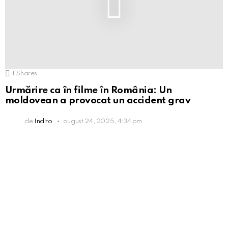
1
Shares
Urmărire ca în filme în România: Un
moldovean a provocat un accident grav
de
Indiro
august 24, 2025, 4:34 pm