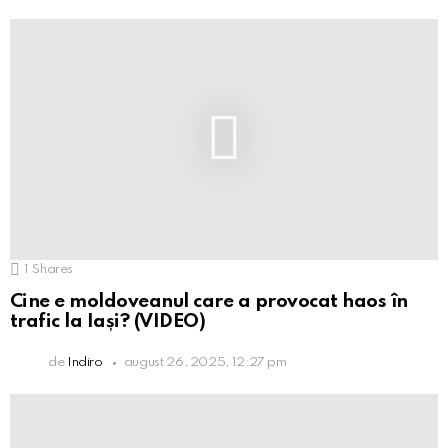
1
Shares
Cine e moldoveanul care a provocat haos în
trafic la Iași? (VIDEO)
de
Indiro
august 26, 2025, 12:27 pm