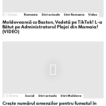
1
Shares
Romania
Stiri actuale
Stiri Romania
Video
Moldoveancă cu Baston, Vedetă pe TikTok! L-a
Bătut pe Administratorul Plajei din Mamaia!
(VIDEO)
2
Shares
Social
Stiri actuale
Stiri Moldova
Crește numărul amenzilor pentru fumatul în