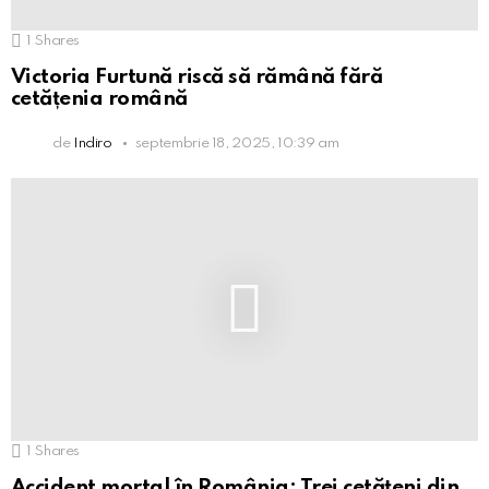
1
Shares
Victoria Furtună riscă să rămână fără
cetățenia română
de
Indiro
septembrie 18, 2025, 10:39 am
1
Shares
Accident mortal în România: Trei cetățeni din