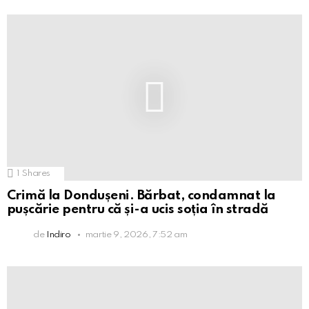
1
Shares
Crimă la Dondușeni. Bărbat, condamnat la
pușcărie pentru că și-a ucis soția în stradă
de
Indiro
martie 9, 2026, 7:52 am