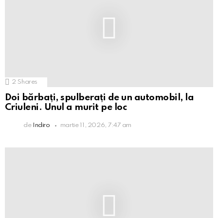
2
Shares
Doi bărbați, spulberați de un automobil, la
Criuleni. Unul a murit pe loc
de
Indiro
martie 11, 2026, 7:47 am