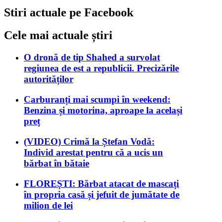
Stiri actuale pe Facebook
Cele mai actuale știri
O dronă de tip Shahed a survolat
regiunea de est a republicii. Precizările
autorităților
Carburanți mai scumpi în weekend:
Benzina și motorina, aproape la același
preț
(VIDEO) Crimă la Ștefan Vodă:
Individ arestat pentru că a ucis un
bărbat în bătaie
FLOREȘTI: Bărbat atacat de mascați
în propria casă și jefuit de jumătate de
milion de lei