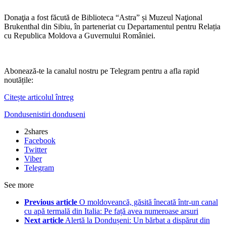
Donaţia a fost făcută de Biblioteca “Astra” și Muzeul Naţional
Brukenthal din Sibiu, în parteneriat cu Departamentul pentru Relația
cu Republica Moldova a Guvernului României.
Abonează-te la canalul nostru pe Telegram pentru a afla rapid
noutățile:
Citește articolul întreg
Donduseni
stiri donduseni
2
shares
Facebook
Twitter
Viber
Telegram
See more
Previous article
O moldoveancă, găsită înecată într-un canal
cu apă termală din Italia: Pe față avea numeroase arsuri
Next article
Alertă la Dondușeni: Un bărbat a dispărut din