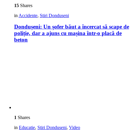
15
Shares
in
Accidente
,
Stiri Donduseni
Dondușeni: Un șofer băut a încercat să scape de
poliție, dar a ajuns cu mașina într-o placă de
beton
1
Shares
in
Educatie
,
Stiri Donduseni
,
Video