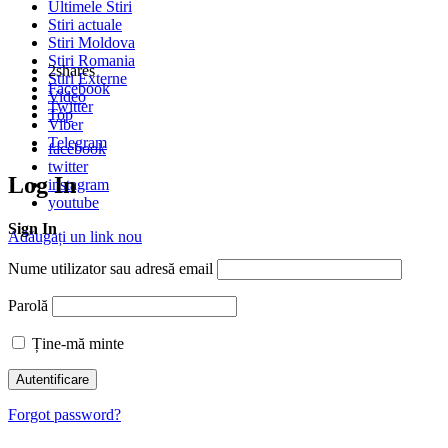
Ultimele Stiri
Stiri actuale
Stiri Moldova
Stiri Romania
2
shares
Stiri Externe
Facebook
Video
Twitter
Top
Viber
Telegram
facebook
twitter
Log In
instagram
youtube
Sign In
Adăugați un link nou
Nume utilizator sau adresă email
Parolă
Ține-mă minte
Forgot password?