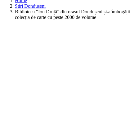
Home
Stiri Donduseni
Biblioteca “Ion Druță” din orașul Dondușeni și-a îmbogățit
colecția de carte cu peste 2000 de volume