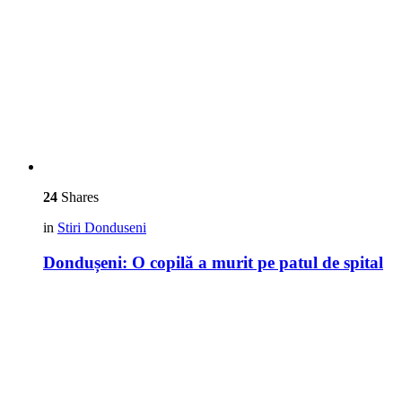
24
Shares
in
Stiri Donduseni
Dondușeni: O copilă a murit pe patul de spital