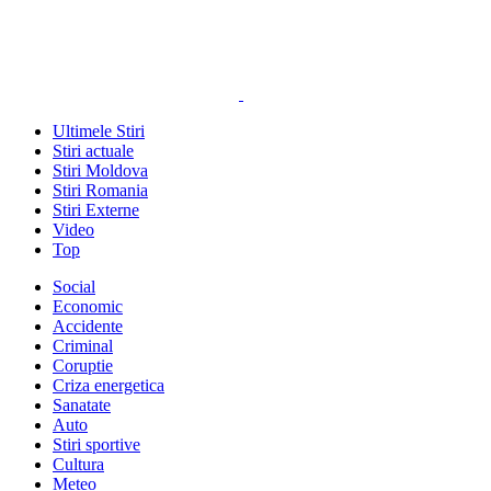
Ultimele Stiri
Stiri actuale
Stiri Moldova
Stiri Romania
Stiri Externe
Video
Top
Social
Economic
Accidente
Criminal
Coruptie
Criza energetica
Sanatate
Auto
Stiri sportive
Cultura
Meteo