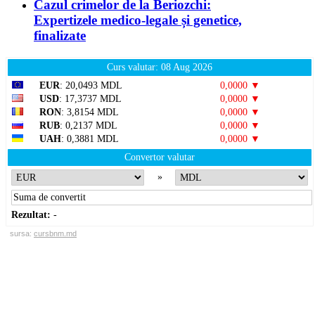
Cazul crimelor de la Beriozchi:
Expertizele medico-legale și genetice,
finalizate
Curs valutar: 08 Aug 2026
EUR
: 20,0493 MDL
0,0000 ▼
USD
: 17,3737 MDL
0,0000 ▼
RON
: 3,8154 MDL
0,0000 ▼
RUB
: 0,2137 MDL
0,0000 ▼
UAH
: 0,3881 MDL
0,0000 ▼
Convertor valutar
»
Rezultat:
-
sursa:
cursbnm.md