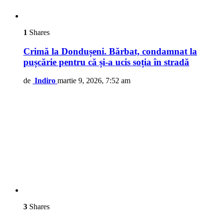
1
Shares
Crimă la Dondușeni. Bărbat, condamnat la
pușcărie pentru că și-a ucis soția în stradă
de
Indiro
martie 9, 2026, 7:52 am
3
Shares