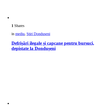
1
Shares
in
mediu
,
Stiri Donduseni
Defrișări ilegale și capcane pentru bursuci,
depistate la Dondușeni