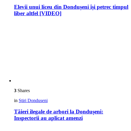
Elevii unui liceu din Dondușeni își petrec timpul
liber altfel [VIDEO]
3
Shares
in
Stiri Donduseni
Tăieri ilegale de arbori la Dondușeni:
Inspectorii au aplicat amenzi