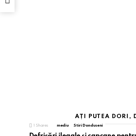
că
AȚI PUTEA DORI, 
1
Shares
mediu
Stiri Donduseni
Defrișări ilegale și capcane pentr