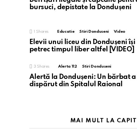
bursuci, depistate la Dondușeni
1
Shares
Educatie
Stiri Donduseni
Video
Elevii unui liceu din Dondușeni își
petrec timpul liber altfel [VIDEO]
3
Shares
Alerta 112
Stiri Donduseni
Alertă la Dondușeni: Un bărbat a
dispărut din Spitalul Raional
MAI MULT LA CAPI