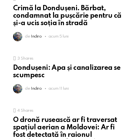
Crimă la Dondușeni. Bărbat,
condamnat la pușcărie pentru că
și-a ucis soția în stradă
de
Indiro
acum 5 luni
3
Shares
Dondușeni: Apa și canalizarea se
scumpesc
de
Indiro
acum 11 luni
4
Shares
O dronă rusească ar fi traversat
spațiul aerian a Moldovei: Ar fi
fost detectată în raionul