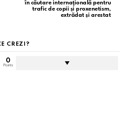
în căutare internaţională pentru
trafic de copii și proxenetism,
extrădat și arestat
CE CREZI?
0
Points