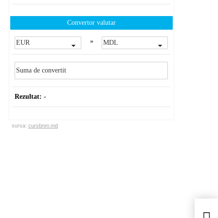
Convertor valutar
»
Rezultat:
-
sursa:
cursbnm.md
Tele
căut