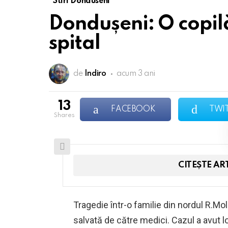
Stiri Donduseni
Dondușeni: O copilă
spital
de
Indiro
acum 3 ani
13
FACEBOOK
TWI
shares
CITEȘTE AR
Tragedie într-o familie din nordul R.Mo
salvată de către medici. Cazul a avut loc