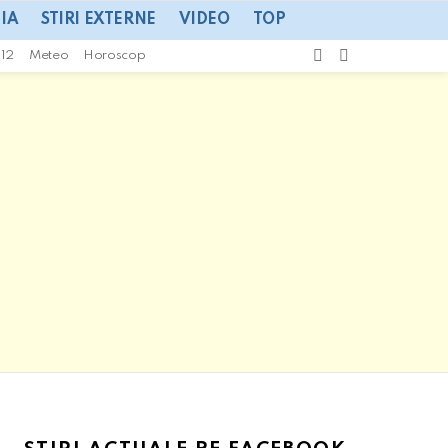
IA
STIRI EXTERNE
VIDEO
TOP
CAUTA
SWITCH
112
Meteo
Horoscop
SKIN