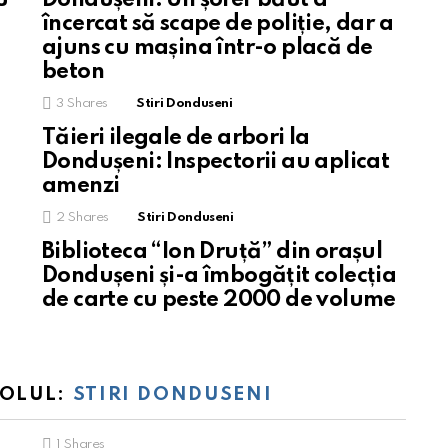
încercat să scape de poliție, dar a
ajuns cu mașina într-o placă de
beton
3
Shares
Stiri Donduseni
Tăieri ilegale de arbori la
Dondușeni: Inspectorii au aplicat
amenzi
2
Shares
Stiri Donduseni
Biblioteca “Ion Druță” din orașul
Dondușeni și-a îmbogățit colecția
de carte cu peste 2000 de volume
TOLUL:
STIRI DONDUSENI
1
Shares