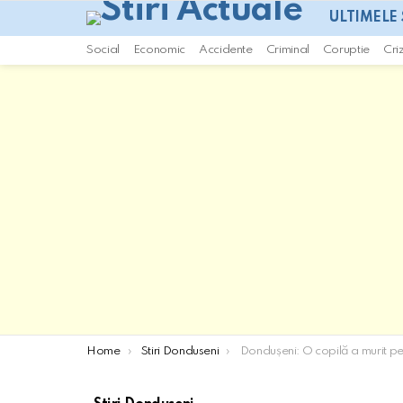
ULTIMELE 
Social
Economic
Accidente
Criminal
Coruptie
Cri
You are here:
Home
Stiri Donduseni
Dondușeni: O copilă a murit pe patul d