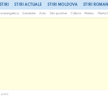
STIRI
STIRI ACTUALE
STIRI MOLDOVA
STIRI ROMAN
za energetica
Sanatate
Auto
Stiri sportive
Cultura
Meteo
Alerta 
e spital