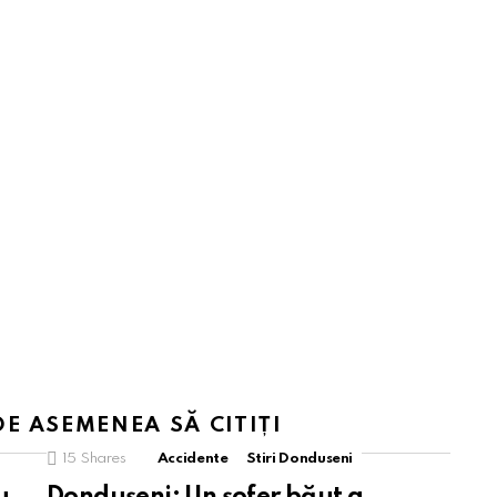
DE ASEMENEA SĂ CITIȚI
15
Shares
Accidente
Stiri Donduseni
u
Dondușeni: Un șofer băut a