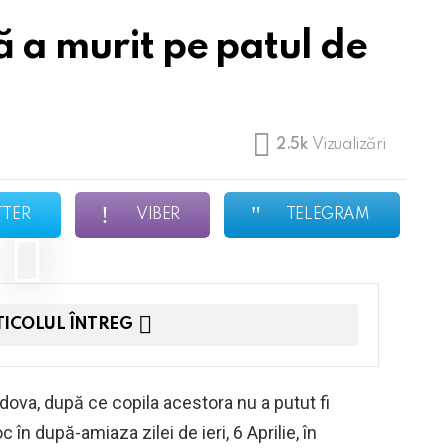
 a murit pe patul de
2.5k
Vizualizări
TTER
VIBER
TELEGRAM
TICOLUL ÎNTREG
ldova, după ce copila acestora nu a putut fi
 în după-amiaza zilei de ieri, 6 Aprilie, în