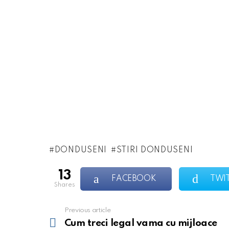
DONDUSENI
STIRI DONDUSENI
13
FACEBOOK
TWI
shares
Previous article
See
more
Cum treci legal vama cu mijloace