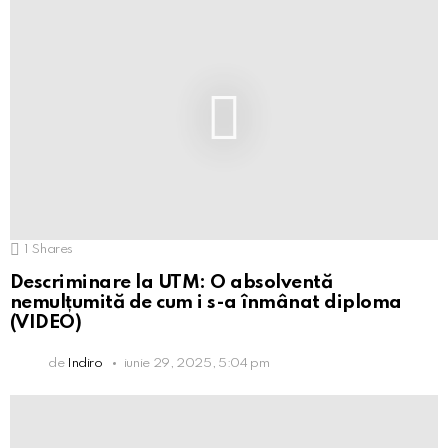
1
Shares
Descriminare la UTM: O absolventă
nemulțumită de cum i s-a înmânat diploma
(VIDEO)
de
Indiro
iunie 29, 2025, 5:04 pm