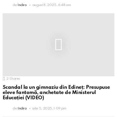
de
Indiro
august 8, 2025, 6:48 am
2
Shares
Scandal la un gimnaziu din Edineț: Presupuse
eleve fantomă, anchetate de Ministerul
Educației (VIDEO)
de
Indiro
iulie 5, 2025, 1:09 pm