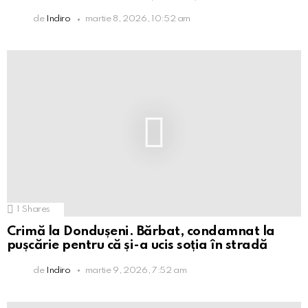
de
Indiro
martie 8, 2026, 10:52 am
1
Shares
Crimă la Dondușeni. Bărbat, condamnat la
pușcărie pentru că și-a ucis soția în stradă
de
Indiro
martie 9, 2026, 7:52 am