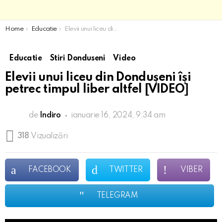
You are here:
Home
Educatie
Elevii unui liceu din Dondușeni își petrec timpul liber altfel [VIDEO]
Educatie
Stiri Donduseni
Video
Elevii unui liceu din Dondușeni își
petrec timpul liber altfel [VIDEO]
de
Indiro
ianuarie 16, 2024, 9:34 am
318
Vizualizări
FACEBOOK
TWITTER
VIBER
TELEGRAM