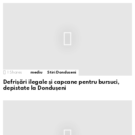
1
Shares
mediu
Stiri Donduseni
Defrișări ilegale și capcane pentru bursuci,
depistate la Dondușeni