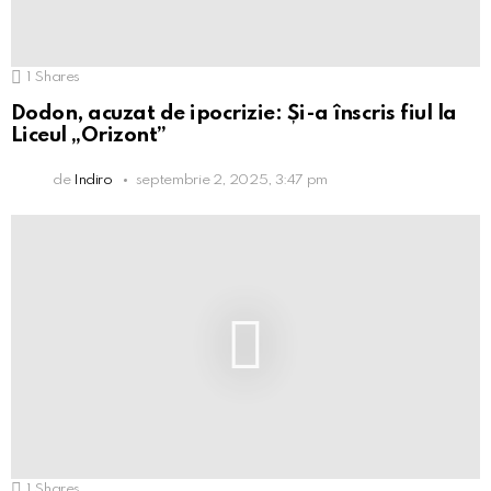
1
Shares
Dodon, acuzat de ipocrizie: Și-a înscris fiul la
Liceul „Orizont”
de
Indiro
septembrie 2, 2025, 3:47 pm
1
Shares