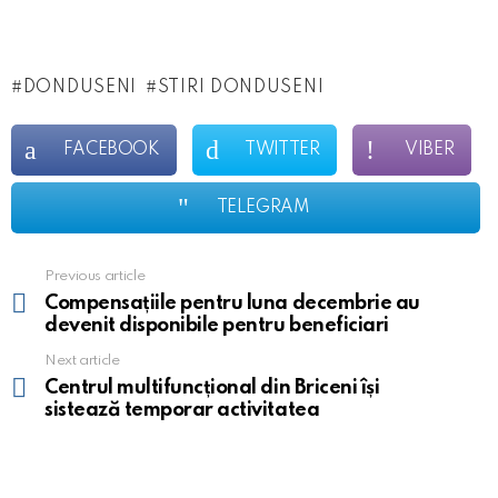
DONDUSENI
STIRI DONDUSENI
FACEBOOK
TWITTER
VIBER
TELEGRAM
Previous article
See
more
Compensațiile pentru luna decembrie au
devenit disponibile pentru beneficiari
Next article
Centrul multifuncțional din Briceni își
sistează temporar activitatea