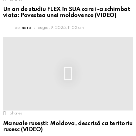
Un an de studiu FLEX în SUA care i-a schimbat
viața: Povestea unei moldovence (VIDEO)
de
Indiro
august 9, 2025, 11:02 am
1
Shares
Manuale rusești: Moldova, descrisă ca teritoriu
rusesc (VIDEO)