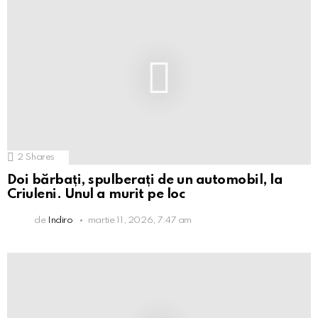
2
Shares
Doi bărbați, spulberați de un automobil, la
Criuleni. Unul a murit pe loc
de
Indiro
martie 11, 2026, 7:47 am