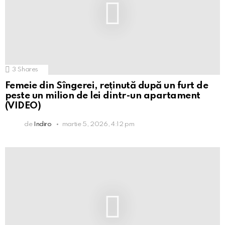
3
Shares
Femeie din Sîngerei, reținută după un furt de
peste un milion de lei dintr-un apartament
(VIDEO)
de
Indiro
martie 5, 2026, 4:12 pm