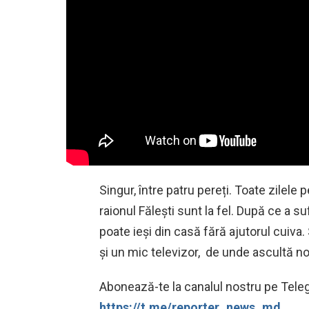
Singur, între patru pereți. Toate zilel
raionul Fălești sunt la fel. După ce a s
poate ieși din casă fără ajutorul cuiva.
și un mic televizor, de unde ascultă no
Abonează-te la canalul nostru pe Telegr
https://t.me/reporter_news_md