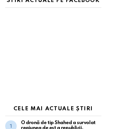
STIRI ACTUALE PE FACEBOOK
CELE MAI ACTUALE ȘTIRI
O dronă de tip Shahed a survolat
regiunea de est a republicii.