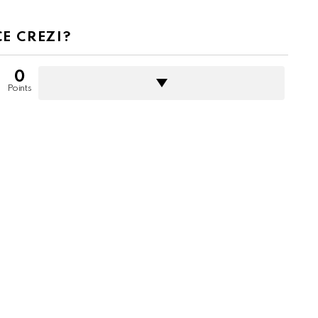
CE CREZI?
0
Points