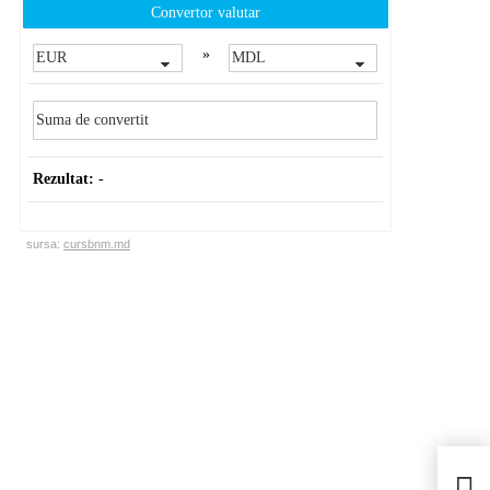
Convertor valutar
»
Rezultat:
-
sursa:
cursbnm.md
La E