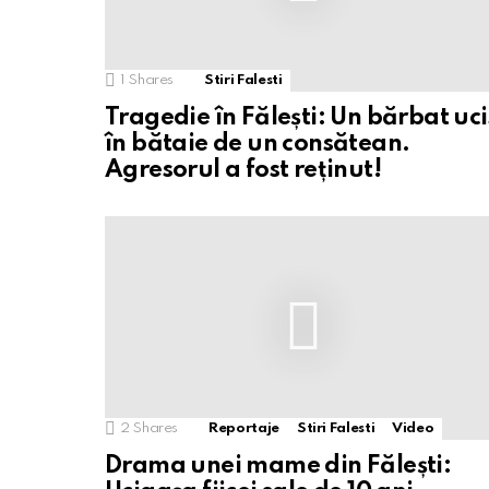
1
Shares
Stiri Falesti
Tragedie în Fălești: Un bărbat uci
în bătaie de un consătean.
Agresorul a fost reținut!
2
Shares
Reportaje
Stiri Falesti
Video
Drama unei mame din Fălești: