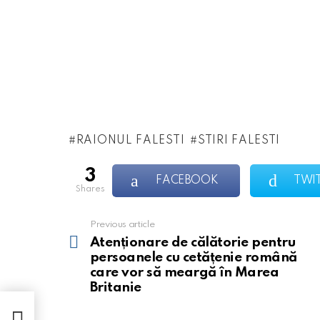
RAIONUL FALESTI
STIRI FALESTI
3
FACEBOOK
TWI
shares
Previous article
See
more
Atenționare de călătorie pentru
persoanele cu cetățenie română
care vor să meargă în Marea
Britanie
care