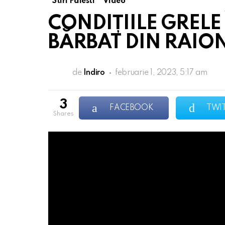
Stiri Falesti
Video
CONDIȚIILE GRELE
BĂRBAT DIN RAION
de
Indiro
februarie 1, 2023, 5:17 am
3
FACEBOOK
TWI
shares