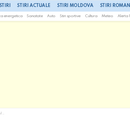
STIRI
STIRI ACTUALE
STIRI MOLDOVA
STIRI ROMAN
za energetica
Sanatate
Auto
Stiri sportive
Cultura
Meteo
Alerta 
EO]