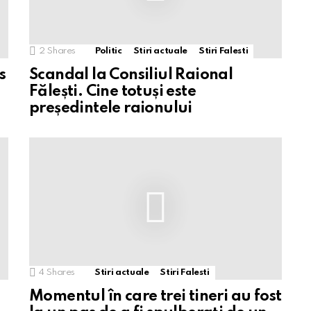
2
Shares
Politic
Stiri actuale
Stiri Falesti
s
Scandal la Consiliul Raional
Fălești. Cine totuși este
președintele raionului
4
Shares
Stiri actuale
Stiri Falesti
Momentul în care trei tineri au fost