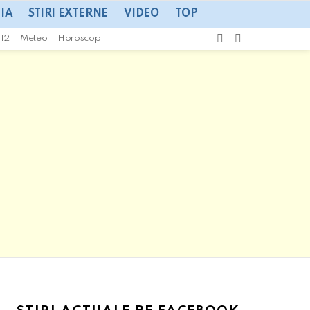
IA
STIRI EXTERNE
VIDEO
TOP
CAUTA
SWITCH
112
Meteo
Horoscop
SKIN