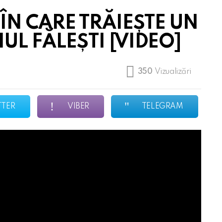
 ÎN CARE TRĂIEȘTE UN
UL FĂLEȘTI [VIDEO]
350
Vizualizări
TTER
VIBER
TELEGRAM