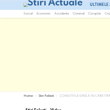
ULTIMELE 
Social
Economic
Accidente
Criminal
Coruptie
Cri
You are here:
Home
Stiri Falesti
CONDIȚIILE GRELE ÎN CARE TRĂIEȘTE UN BĂRBAT DIN RAIONUL FĂLEȘTI [VID