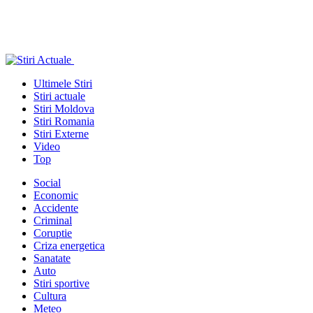
Ultimele Stiri
Stiri actuale
Stiri Moldova
Stiri Romania
Stiri Externe
Video
Top
Social
Economic
Accidente
Criminal
Coruptie
Criza energetica
Sanatate
Auto
Stiri sportive
Cultura
Meteo