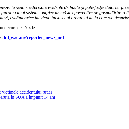
rezenta semne exterioare evidente de boală și putrefacție datorită prezenț
igurarea unui sistem complex de măsuri preventive de gospodărire rațio
navi, evitând orice incident, inclusiv al arborelui de la care s-a despri
în decurs de 15 zile.
le:
https://t.me/reporter_news_md
ictimele accidentului rutier​
ărută în SUA a împlinit 14 ani​