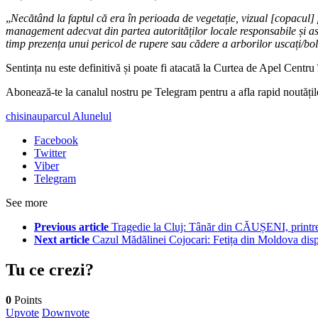
„
Necătând la faptul că era în perioada de vegetație, vizual [copacul] p
management adecvat din partea autorităților locale responsabile și as
timp prezența unui pericol de rupere sau cădere a arborilor uscați/bol
Sentința nu este definitivă și poate fi atacată la Curtea de Apel Centru 
‍Abonează-te la canalul nostru pe Telegram pentru a afla rapid noutăți
chisinau
parcul Alunelul
Facebook
Twitter
Viber
Telegram
See more
Previous article
Tragedie la Cluj: Tânăr din CĂUȘENI, printre v
Next article
Cazul Mădălinei Cojocari: Fetița din Moldova disp
Tu ce crezi?
0
Points
Upvote
Downvote