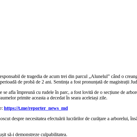
 responsabil de tragedia de acum trei din parcul „Alunelul” când o creang
perioadă de probă de 2 ani. Sentința a fost pronunțată de magistrații Ju
se afla împreună cu rudele în parc, a fost lovită de o secțiune de arbore,
aumelor primite aceasta a decedat în seara aceleiași zile.
le:
https://t.me/reporter_news_md
scut despre necesitatea efectuării lucrărilor de curățare a arborelui, însă
ușit să-i demonstreze culpabilitatea.