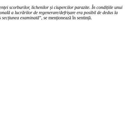
ei scorburilor, lichenilor și ciupercilor parazite. În condițiile unui
nală a lucrărilor de regenerare/defrișare era posibil de dedus la
ns secțiunea examinată
”, se menționează în sentință.