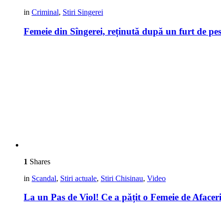
in
Criminal
,
Stiri Singerei
Femeie din Sîngerei, reținută după un furt de pe
1
Shares
in
Scandal
,
Stiri actuale
,
Stiri Chisinau
,
Video
La un Pas de Viol! Ce a pățit o Femeie de Aface