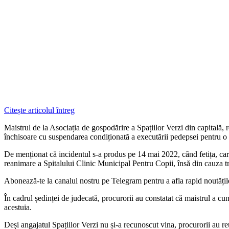
Citește articolul întreg
Maistrul de la Asociația de gospodărire a Spațiilor Verzi din capitală,
închisoare cu suspendarea condiționată a executării pedepsei pentru o 
De menționat că incidentul s-a produs pe 14 mai 2022, când fetița, care 
reanimare a Spitalului Clinic Municipal Pentru Copii, însă din cauza tr
‍Abonează-te la canalul nostru pe Telegram pentru a afla rapid noutăți
În cadrul ședinței de judecată, procurorii au constatat că maistrul a cuno
acestuia.
Deși angajatul Spațiilor Verzi nu și-a recunoscut vina, procurorii au re