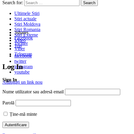
Search for:
Search
Ultimele Stiri
Stiri actuale
Stiri Moldova
Stiri Romania
3
shares
Stiri Externe
Facebook
Video
Twitter
Top
Viber
Telegram
facebook
twitter
Log In
instagram
youtube
Sign In
Adăugați un link nou
Nume utilizator sau adresă email
Parolă
Ține-mă minte