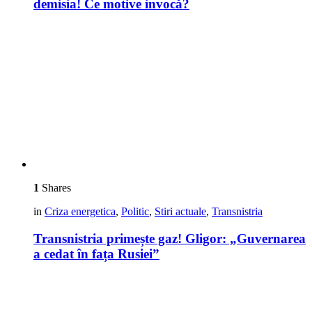
demisia! Ce motive invocă?
1
Shares
in
Criza energetica
,
Politic
,
Stiri actuale
,
Transnistria
Transnistria primește gaz! Gligor: „Guvernarea
a cedat în fața Rusiei”