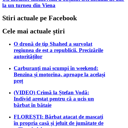
la un turneu din Viena
Stiri actuale pe Facebook
Cele mai actuale știri
O dronă de tip Shahed a survolat
regiunea de est a republicii. Precizările
autorităților
Carburanți mai scumpi în weekend:
Benzina și motorina, aproape la același
preț
(VIDEO) Crimă la Ștefan Vodă:
Individ arestat pentru că a ucis un
bărbat în bătaie
FLOREȘTI: Bărbat atacat de mascați
în propria casă și jefuit de jumătate de