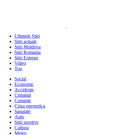
Ultimele Stiri
Stiri actuale
Stiri Moldova
Stiri Romania
Stiri Externe
Video
Top
Social
Economic
Accidente
Criminal
Coruptie
Criza energetica
Sanatate
Auto
Stiri sportive
Cultura
Meteo