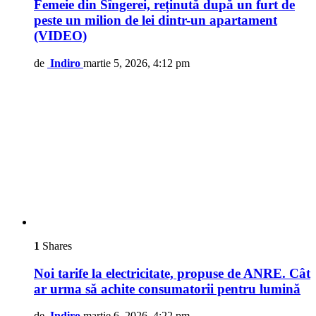
Femeie din Sîngerei, reținută după un furt de
peste un milion de lei dintr-un apartament
(VIDEO)
de
Indiro
martie 5, 2026, 4:12 pm
1
Shares
Noi tarife la electricitate, propuse de ANRE. Cât
ar urma să achite consumatorii pentru lumină
de
Indiro
martie 6, 2026, 4:22 pm