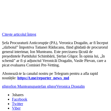
Citește articolul întreg
Șefa Procuraturii Anticorupție (PA), Veronica Dragalin, ar fi început
„războiul” împotriva Tatianei Răducanu, fiind ghidată de procurorul
general interimar, Ion Munteanu. Este precizarea făcută de
președintele Partidului Schimbării, Ștefan Gligor. În opinia lui, „în
schemă” ar fi și adjunctul Veronicăi Dragalin, Vasile Plevan, care a
picat evaluarea Comisiei Pre-Vetting.
Abonează-te la canalul nostru pe Telegram pentru a afla rapid
noutățile:
https://t.me/reporter_news_md
gligor
Ion Munteanu
pa
stefan gligor
Veronica Dragalin
3
shares
Facebook
Twitter
Viber