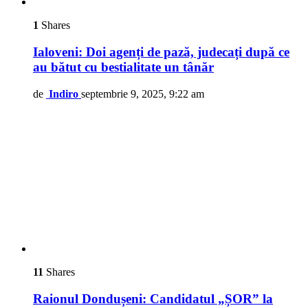
1
Shares
Ialoveni: Doi agenți de pază, judecați după ce
au bătut cu bestialitate un tânăr
de
Indiro
septembrie 9, 2025, 9:22 am
11
Shares
Raionul Dondușeni: Candidatul „ȘOR” la