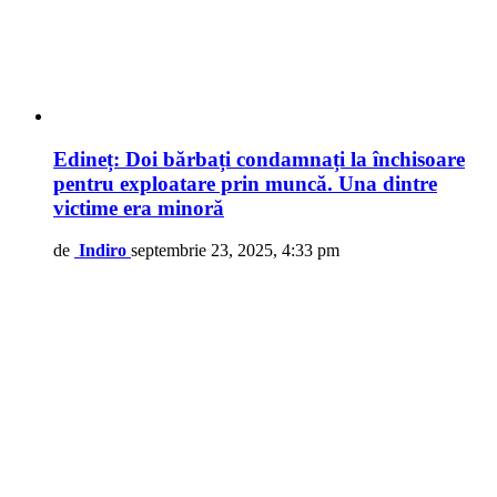
Edineț: Doi bărbați condamnați la închisoare
pentru exploatare prin muncă. Una dintre
victime era minoră
de
Indiro
septembrie 23, 2025, 4:33 pm