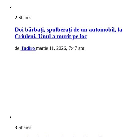
2
Shares
Doi bărbați, spulberați de un automobil, la
Criuleni. Unul a murit pe loc
de
Indiro
martie 11, 2026, 7:47 am
3
Shares