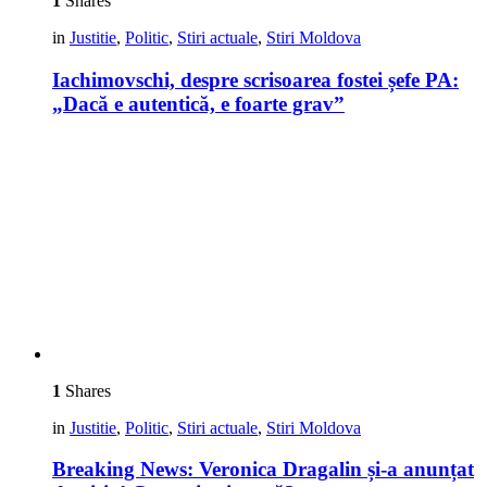
1
Shares
in
Justitie
,
Politic
,
Stiri actuale
,
Stiri Moldova
Iachimovschi, despre scrisoarea fostei șefe PA:
„Dacă e autentică, e foarte grav”
1
Shares
in
Justitie
,
Politic
,
Stiri actuale
,
Stiri Moldova
Breaking News: Veronica Dragalin și-a anunțat