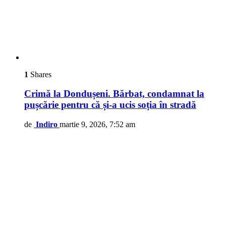
1
Shares
Crimă la Dondușeni. Bărbat, condamnat la
pușcărie pentru că și-a ucis soția în stradă
de
Indiro
martie 9, 2026, 7:52 am