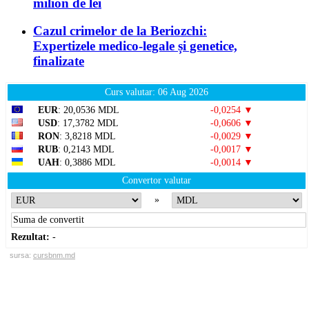
milion de lei
Cazul crimelor de la Beriozchi:
Expertizele medico-legale și genetice,
finalizate
Curs valutar: 06 Aug 2026
EUR
: 20,0536 MDL
-0,0254 ▼
USD
: 17,3782 MDL
-0,0606 ▼
RON
: 3,8218 MDL
-0,0029 ▼
RUB
: 0,2143 MDL
-0,0017 ▼
UAH
: 0,3886 MDL
-0,0014 ▼
Convertor valutar
»
Rezultat:
-
sursa:
cursbnm.md