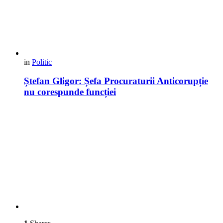
in
Politic
Ștefan Gligor: Șefa Procuraturii Anticorupție
nu corespunde funcției