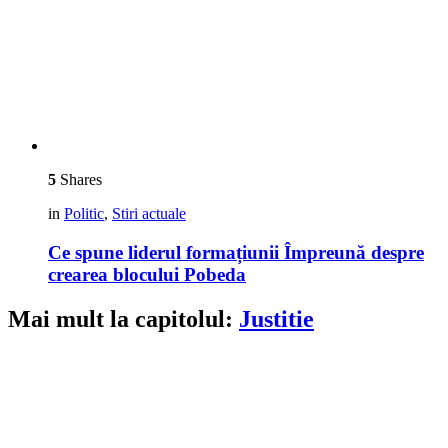
5
Shares
in
Politic
,
Stiri actuale
Ce spune liderul formațiunii Împreună despre
crearea blocului Pobeda
Mai mult la capitolul:
Justitie