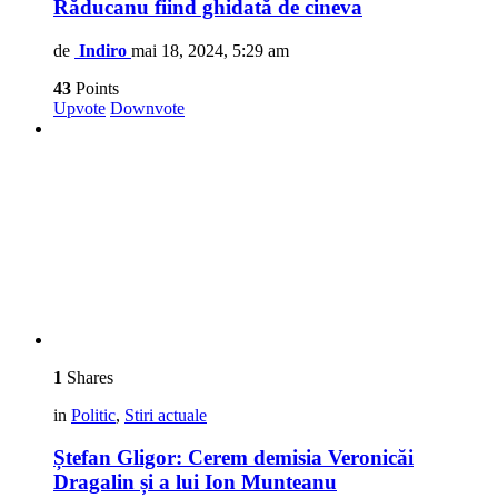
Răducanu fiind ghidată de cineva
de
Indiro
mai 18, 2024, 5:29 am
43
Points
Upvote
Downvote
1
Shares
in
Politic
,
Stiri actuale
Ștefan Gligor: Cerem demisia Veronicăi
Dragalin și a lui Ion Munteanu