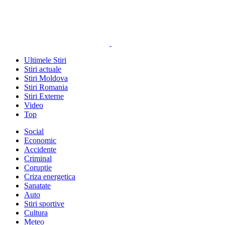
Ultimele Stiri
Stiri actuale
Stiri Moldova
Stiri Romania
Stiri Externe
Video
Top
Social
Economic
Accidente
Criminal
Coruptie
Criza energetica
Sanatate
Auto
Stiri sportive
Cultura
Meteo