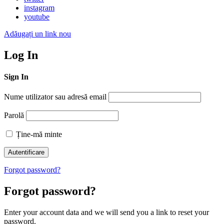
instagram
youtube
Adăugați un link nou
Log In
Sign In
Nume utilizator sau adresă email
Parolă
Ține-mă minte
Forgot password?
Forgot password?
Enter your account data and we will send you a link to reset your
password.