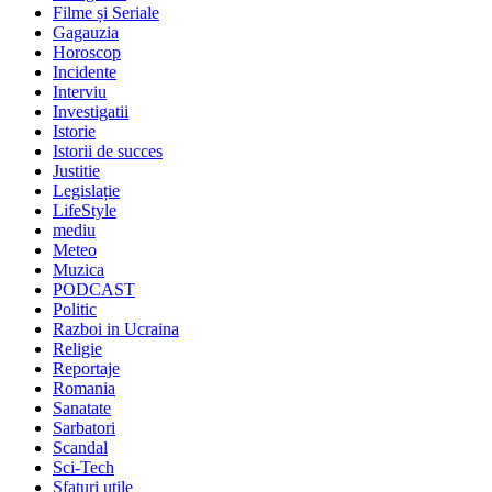
Filme și Seriale
Gagauzia
Horoscop
Incidente
Interviu
Investigatii
Istorie
Istorii de succes
Justitie
Legislație
LifeStyle
mediu
Meteo
Muzica
PODCAST
Politic
Razboi in Ucraina
Religie
Reportaje
Romania
Sanatate
Sarbatori
Scandal
Sci-Tech
Sfaturi utile