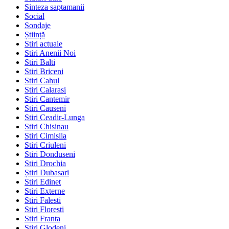
Sinteza saptamanii
Social
Sondaje
Știință
Stiri actuale
Stiri Anenii Noi
Stiri Balti
Stiri Briceni
Stiri Cahul
Stiri Calarasi
Stiri Cantemir
Stiri Causeni
Stiri Ceadir-Lunga
Stiri Chisinau
Stiri Cimislia
Stiri Criuleni
Stiri Donduseni
Stiri Drochia
Știri Dubasari
Stiri Edinet
Stiri Externe
Stiri Falesti
Stiri Floresti
Stiri Franta
Stiri Glodeni