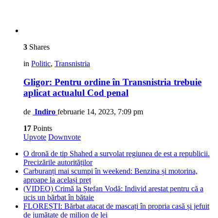
3
Shares
in
Politic
,
Transnistria
Gligor: Pentru ordine în Transnistria trebuie
aplicat actualul Cod penal
de
Indiro
februarie 14, 2023, 7:09 pm
17
Points
Upvote
Downvote
O dronă de tip Shahed a survolat regiunea de est a republicii.
Precizările autorităților
Carburanți mai scumpi în weekend: Benzina și motorina,
aproape la același preț
(VIDEO) Crimă la Ștefan Vodă: Individ arestat pentru că a
ucis un bărbat în bătaie
FLOREȘTI: Bărbat atacat de mascați în propria casă și jefuit
de jumătate de milion de lei