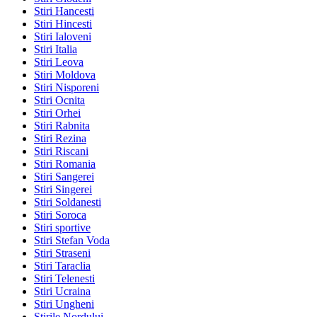
Stiri Hancesti
Stiri Hincesti
Stiri Ialoveni
Stiri Italia
Stiri Leova
Stiri Moldova
Stiri Nisporeni
Stiri Ocnita
Stiri Orhei
Stiri Rabnita
Stiri Rezina
Stiri Riscani
Stiri Romania
Stiri Sangerei
Stiri Singerei
Stiri Soldanesti
Stiri Soroca
Stiri sportive
Stiri Stefan Voda
Stiri Straseni
Stiri Taraclia
Stiri Telenesti
Stiri Ucraina
Stiri Ungheni
Stirile Nordului