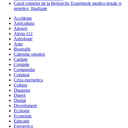
Cazul crimelor de la Beriozchi: Expertizele medico-legale și
genetice, finalizate
Accidente
Agricultura
Alegeri
Alerta 112
Astrologie
Auto
Biografie
Calendar ortodox
Caritate
Coruptie
Coștangalia
Criminal
Criza energetica
Cultura
Diaspora
Digest
Digital
Divertisment
Ecologie
Economic
Educatie
Energetica