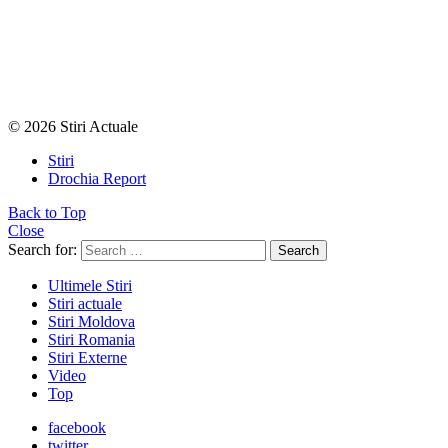
© 2026 Stiri Actuale
Stiri
Drochia Report
Back to Top
Close
Search for:
Search
Ultimele Stiri
Stiri actuale
Stiri Moldova
Stiri Romania
Stiri Externe
Video
Top
facebook
twitter