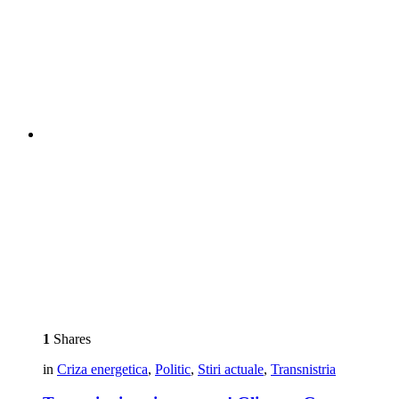
1
Shares
in
Criza energetica
,
Politic
,
Stiri actuale
,
Transnistria