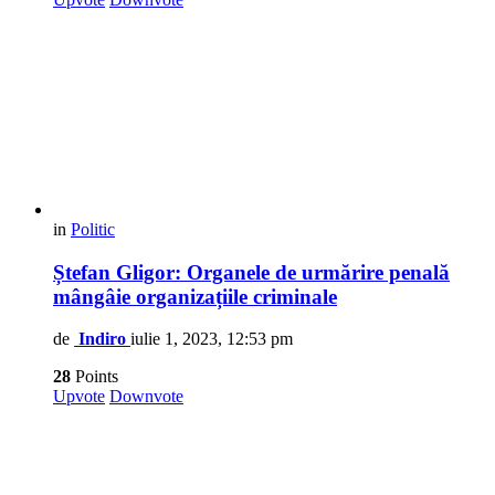
in
Politic
Ștefan Gligor: Organele de urmărire penală
mângâie organizațiile criminale
de
Indiro
iulie 1, 2023, 12:53 pm
28
Points
Upvote
Downvote