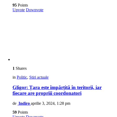
95
Points
Upvote
Downvote
1
Shares
in
Politic
,
Stiri actuale
Gligor: Țara este împărțită în teritorii, iar
fiecare are propriii coordonatori
de
Indiro
aprilie 3, 2024, 1:28 pm
59
Points
Upvote
Downvote