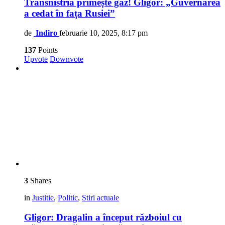
Transnistria primește gaz! Gligor: „Guvernarea
a cedat în fața Rusiei”
de
Indiro
februarie 10, 2025, 8:17 pm
137
Points
Upvote
Downvote
3
Shares
in
Justitie
,
Politic
,
Stiri actuale
Gligor: Dragalin a început războiul cu