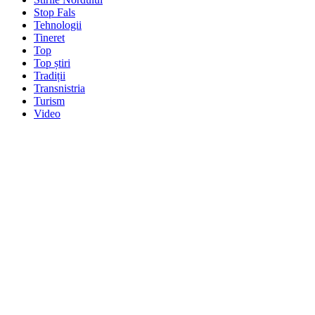
Stop Fals
Tehnologii
Tineret
Top
Top știri
Tradiții
Transnistria
Turism
Video