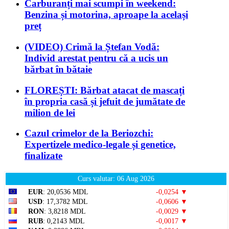
Carburanți mai scumpi în weekend:
Benzina și motorina, aproape la același
preț
(VIDEO) Crimă la Ștefan Vodă:
Individ arestat pentru că a ucis un
bărbat în bătaie
FLOREȘTI: Bărbat atacat de mascați
în propria casă și jefuit de jumătate de
milion de lei
Cazul crimelor de la Beriozchi:
Expertizele medico-legale și genetice,
finalizate
Curs valutar: 06 Aug 2026
EUR
: 20,0536 MDL
-0,0254 ▼
USD
: 17,3782 MDL
-0,0606 ▼
RON
: 3,8218 MDL
-0,0029 ▼
RUB
: 0,2143 MDL
-0,0017 ▼