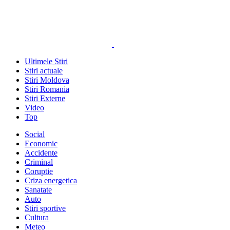
Ultimele Stiri
Stiri actuale
Stiri Moldova
Stiri Romania
Stiri Externe
Video
Top
Social
Economic
Accidente
Criminal
Coruptie
Criza energetica
Sanatate
Auto
Stiri sportive
Cultura
Meteo