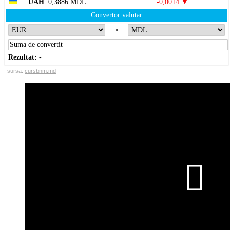
UAH
: 0,3886 MDL
-0,0014 ▼
Convertor valutar
»
Rezultat:
-
sursa:
cursbnm.md