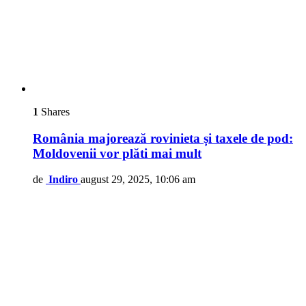
1
Shares
România majorează rovinieta și taxele de pod:
Moldovenii vor plăti mai mult
de
Indiro
august 29, 2025, 10:06 am