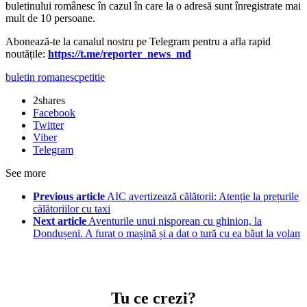
buletinului românesc în cazul în care la o adresă sunt înregistrate mai
mult de 10 persoane.
Abonează-te la canalul nostru pe Telegram pentru a afla rapid
noutățile:
https://t.me/reporter_news_md
buletin romanesc
petitie
2
shares
Facebook
Twitter
Viber
Telegram
See more
Previous article
AIC avertizează călătorii: Atenție la prețurile
călătoriilor cu taxi
Next article
Aventurile unui nisporean cu ghinion, la
Dondușeni. A furat o mașină și a dat o tură cu ea băut la volan
Tu ce crezi?