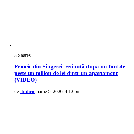
3
Shares
Femeie din Sîngerei, reținută după un furt de
peste un milion de lei dintr-un apartament
(VIDEO)
de
Indiro
martie 5, 2026, 4:12 pm