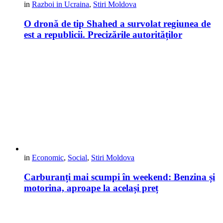
in
Razboi in Ucraina
,
Stiri Moldova
O dronă de tip Shahed a survolat regiunea de
est a republicii. Precizările autorităților
in
Economic
,
Social
,
Stiri Moldova
Carburanți mai scumpi în weekend: Benzina și
motorina, aproape la același preț