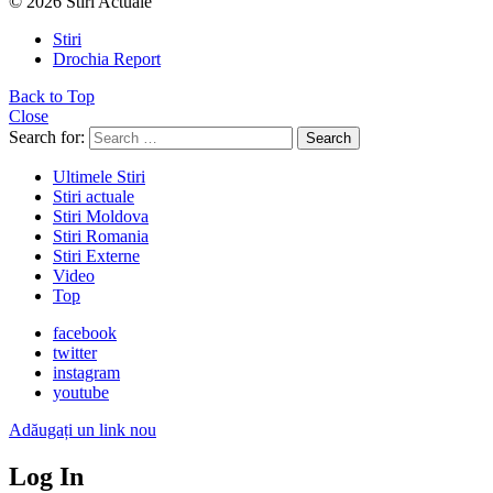
© 2026 Stiri Actuale
Stiri
Drochia Report
Back to Top
Close
Search for:
Search
Ultimele Stiri
Stiri actuale
Stiri Moldova
Stiri Romania
Stiri Externe
Video
Top
facebook
twitter
instagram
youtube
Adăugați un link nou
Log In