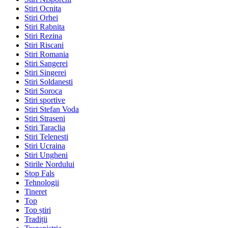
Stiri Ocnita
Stiri Orhei
Stiri Rabnita
Stiri Rezina
Stiri Riscani
Stiri Romania
Stiri Sangerei
Stiri Singerei
Stiri Soldanesti
Stiri Soroca
Stiri sportive
Stiri Stefan Voda
Stiri Straseni
Stiri Taraclia
Stiri Telenesti
Stiri Ucraina
Stiri Ungheni
Stirile Nordului
Stop Fals
Tehnologii
Tineret
Top
Top știri
Tradiții