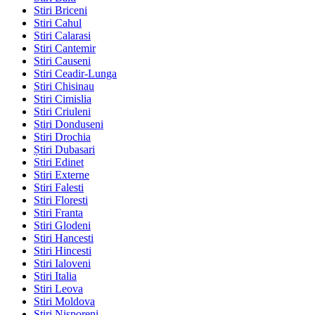
Stiri Briceni
Stiri Cahul
Stiri Calarasi
Stiri Cantemir
Stiri Causeni
Stiri Ceadir-Lunga
Stiri Chisinau
Stiri Cimislia
Stiri Criuleni
Stiri Donduseni
Stiri Drochia
Știri Dubasari
Stiri Edinet
Stiri Externe
Stiri Falesti
Stiri Floresti
Stiri Franta
Stiri Glodeni
Stiri Hancesti
Stiri Hincesti
Stiri Ialoveni
Stiri Italia
Stiri Leova
Stiri Moldova
Stiri Nisporeni