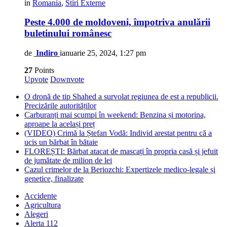
in
Romania
,
Stiri Externe
Peste 4.000 de moldoveni, împotriva anulării
buletinului românesc
de
Indiro
ianuarie 25, 2024, 1:27 pm
27
Points
Upvote
Downvote
O dronă de tip Shahed a survolat regiunea de est a republicii.
Precizările autorităților
Carburanți mai scumpi în weekend: Benzina și motorina,
aproape la același preț
(VIDEO) Crimă la Ștefan Vodă: Individ arestat pentru că a
ucis un bărbat în bătaie
FLOREȘTI: Bărbat atacat de mascați în propria casă și jefuit
de jumătate de milion de lei
Cazul crimelor de la Beriozchi: Expertizele medico-legale și
genetice, finalizate
Accidente
Agricultura
Alegeri
Alerta 112