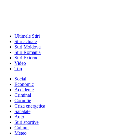
Ultimele Stiri
Stiri actuale
Stiri Moldova
Stiri Romania
Stiri Externe
Video
Top
Social
Economic
Accidente
Criminal
Coruptie
Criza energetica
Sanatate
Auto
Stiri sportive
Cultura
Meteo