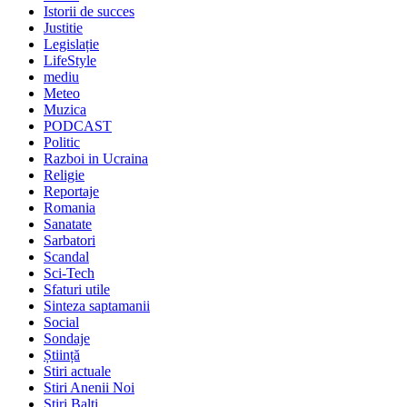
Istorii de succes
Justitie
Legislație
LifeStyle
mediu
Meteo
Muzica
PODCAST
Politic
Razboi in Ucraina
Religie
Reportaje
Romania
Sanatate
Sarbatori
Scandal
Sci-Tech
Sfaturi utile
Sinteza saptamanii
Social
Sondaje
Știință
Stiri actuale
Stiri Anenii Noi
Stiri Balti