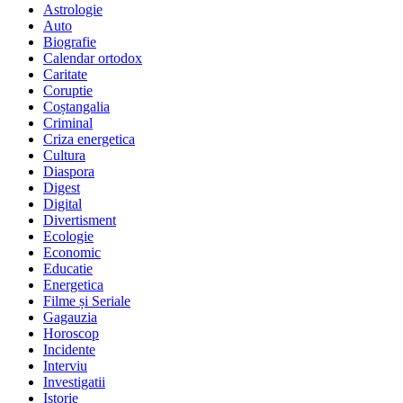
Astrologie
Auto
Biografie
Calendar ortodox
Caritate
Coruptie
Coștangalia
Criminal
Criza energetica
Cultura
Diaspora
Digest
Digital
Divertisment
Ecologie
Economic
Educatie
Energetica
Filme și Seriale
Gagauzia
Horoscop
Incidente
Interviu
Investigatii
Istorie