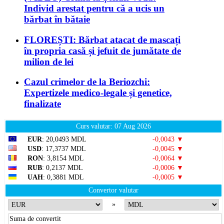
Individ arestat pentru că a ucis un
bărbat în bătaie
FLOREȘTI: Bărbat atacat de mascați
în propria casă și jefuit de jumătate de
milion de lei
Cazul crimelor de la Beriozchi:
Expertizele medico-legale și genetice,
finalizate
Curs valutar: 07 Aug 2026
EUR
: 20,0493 MDL
-0,0043 ▼
USD
: 17,3737 MDL
-0,0045 ▼
RON
: 3,8154 MDL
-0,0064 ▼
RUB
: 0,2137 MDL
-0,0006 ▼
UAH
: 0,3881 MDL
-0,0005 ▼
Convertor valutar
»