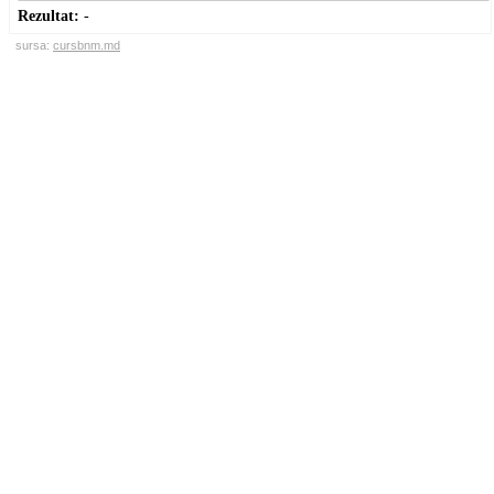
Rezultat:
-
sursa:
cursbnm.md