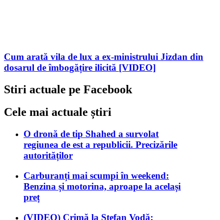
Cum arată vila de lux a ex-ministrului Jizdan din
dosarul de îmbogățire ilicită [VIDEO]
Stiri actuale pe Facebook
Cele mai actuale știri
O dronă de tip Shahed a survolat
regiunea de est a republicii. Precizările
autorităților
Carburanți mai scumpi în weekend:
Benzina și motorina, aproape la același
preț
(VIDEO) Crimă la Ștefan Vodă: