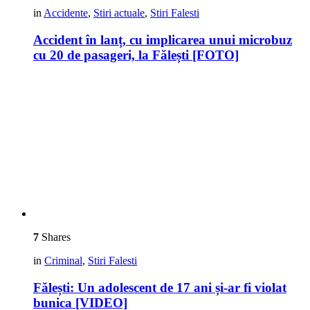
in
Accidente
,
Stiri actuale
,
Stiri Falesti
Accident în lanț, cu implicarea unui microbuz
cu 20 de pasageri, la Fălești [FOTO]
7
Shares
in
Criminal
,
Stiri Falesti
Fălești: Un adolescent de 17 ani și-ar fi violat
bunica [VIDEO]