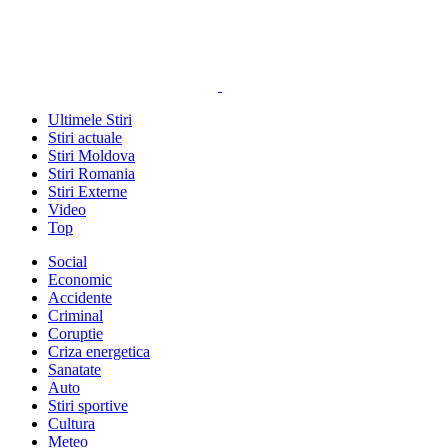
Ultimele Stiri
Stiri actuale
Stiri Moldova
Stiri Romania
Stiri Externe
Video
Top
Social
Economic
Accidente
Criminal
Coruptie
Criza energetica
Sanatate
Auto
Stiri sportive
Cultura
Meteo