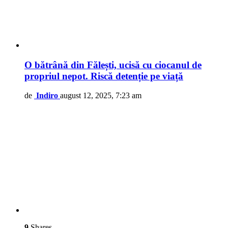
O bătrână din Fălești, ucisă cu ciocanul de
propriul nepot. Riscă detenție pe viață
de
Indiro
august 12, 2025, 7:23 am
9
Shares