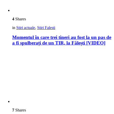
4
Shares
in
Stiri actuale
,
Stiri Falesti
Momentul în care trei tineri au fost la un pas de
a fi spulberați de un TIR, la Fălești [VIDEO]
7
Shares