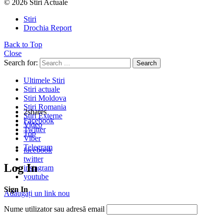
© 2026 Stiri Actuale
Stiri
Drochia Report
Back to Top
Close
Search for:
Search
Ultimele Stiri
Stiri actuale
Stiri Moldova
Stiri Romania
2
shares
Stiri Externe
Facebook
Video
Twitter
Top
Viber
Telegram
facebook
twitter
Log In
instagram
youtube
Sign In
Adăugați un link nou
Nume utilizator sau adresă email