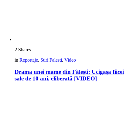
2
Shares
in
Reportaje
,
Stiri Falesti
,
Video
Drama unei mame din Fălești: Ucigașa fiicei
sale de 10 ani, eliberată [VIDEO]