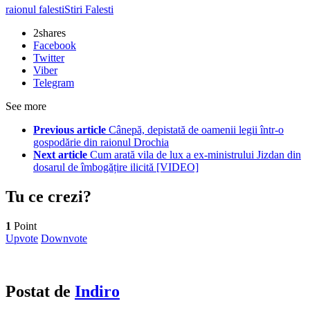
raionul falesti
Stiri Falesti
2
shares
Facebook
Twitter
Viber
Telegram
See more
Previous article
Cânepă, depistată de oamenii legii într-o
gospodărie din raionul Drochia
Next article
Cum arată vila de lux a ex-ministrului Jizdan din
dosarul de îmbogățire ilicită [VIDEO]
Tu ce crezi?
1
Point
Upvote
Downvote
Postat de
Indiro