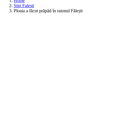
Home
Stiri Falesti
Ploaia a făcut prăpăd în raionul Fălești