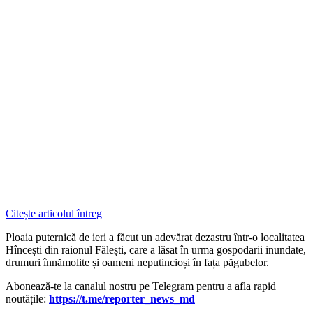
Citește articolul întreg
Ploaia puternică de ieri a făcut un adevărat dezastru într-o localitatea
Hîncești din raionul Fălești, care a lăsat în urma gospodarii inundate,
drumuri înnămolite și oameni neputincioși în fața păgubelor.
Abonează-te la canalul nostru pe Telegram pentru a afla rapid
noutățile:
https://t.me/reporter_news_md