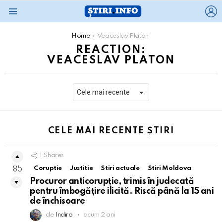
L
Menu
You are here:
Home
Veaceslav Platon
REACTION:
VEACESLAV PLATON
CELE MAI RECENTE ȘTIRI
1
Shares
Coruptie
Justitie
Stiri actuale
Stiri Moldova
85
Procuror anticorupție, trimis în judecată
pentru îmbogățire ilicită. Riscă până la 15 ani
de închisoare
de
Indiro
acum 2 ani