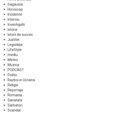
Gagauzia
Horoscop
Incidente
Interviu
Investigatii
Istorie
Istorii de succes
Justitie
Legislație
LifeStyle
mediu
Meteo
Muzica
PODCAST
Politic
Razboi in Ucraina
Religie
Reportaje
Romania
Sanatate
Sarbatori
Scandal