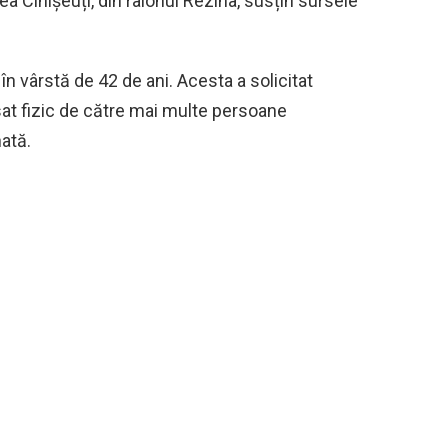
tatea Cinișeuți, din raionul Rezina, susțin sursele
t în vârstă de 42 de ani. Acesta a solicitat
resat fizic de către mai multe persoane
ată.