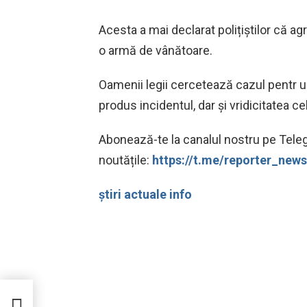
Acesta a mai declarat polițiștilor că ag
o armă de vânătoare.
Oamenii legii cercetează cazul pentr ua
produs incidentul, dar și vridicitatea c
Abonează-te la canalul nostru pe Teleg
noutățile:
https://t.me/reporter_ne
știri actuale info
care
unui