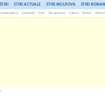
STIRI
STIRI ACTUALE
STIRI MOLDOVA
STIRI ROMAN
za energetica
Sanatate
Auto
Stiri sportive
Cultura
Meteo
Alerta 
izi