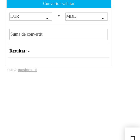
Convertor valutar
»
Rezultat:
-
sursa:
cursbnm.md
[VI
imp