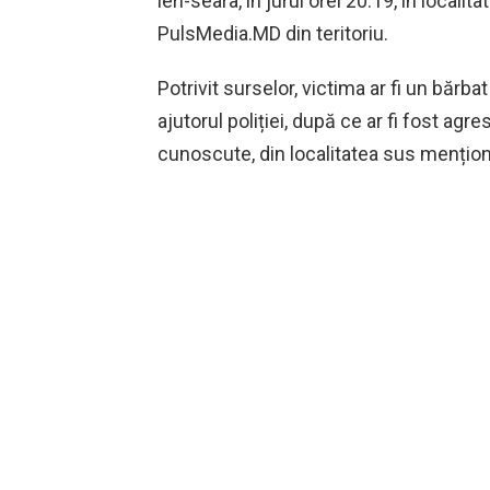
ieri-seara, în jurul orei 20:19, în locali
PulsMedia.MD din teritoriu.
Potrivit surselor, victima ar fi un bărba
ajutorul poliției, după ce ar fi fost ag
cunoscute, din localitatea sus mențion