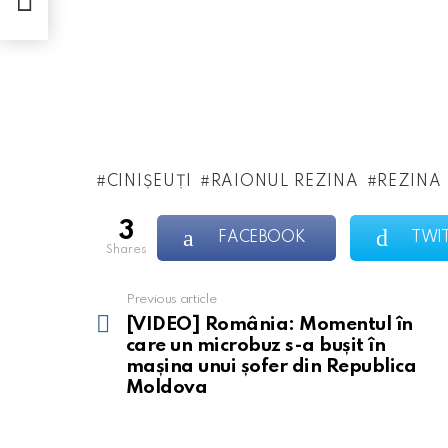
CINIȘEUȚI
RAIONUL REZINA
REZINA
3
FACEBOOK
TWI
shares
Previous article
See
more
[VIDEO] România: Momentul în
care un microbuz s-a bușit în
mașina unui șofer din Republica
Moldova