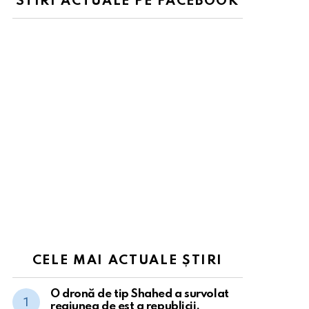
STIRI ACTUALE PE FACEBOOK
CELE MAI ACTUALE ȘTIRI
O dronă de tip Shahed a survolat
regiunea de est a republicii.