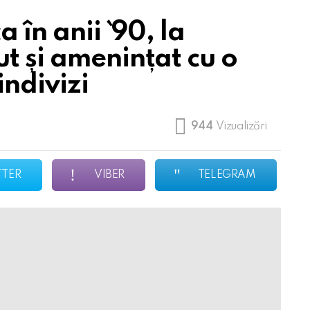
 în anii `90, la
t și amenințat cu o
indivizi
944
Vizualizări
TTER
VIBER
TELEGRAM