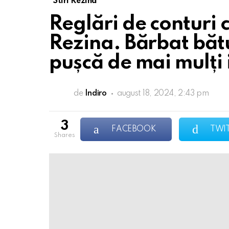
Stiri Rezina
Reglări de conturi ca
Rezina. Bărbat bătu
pușcă de mai mulți 
de
Indiro
august 18, 2024, 2:43 pm
3
FACEBOOK
TWI
shares