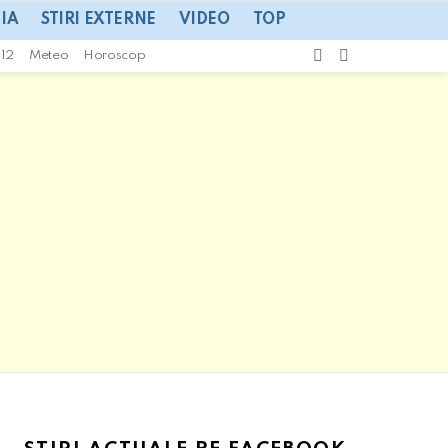
IA
STIRI EXTERNE
VIDEO
TOP
CAUTA
SWITCH
112
Meteo
Horoscop
SKIN