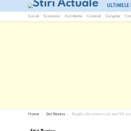
ULTIMELE 
Social
Economic
Accidente
Criminal
Coruptie
Cri
You are here:
Home
Stiri Rezina
Reglări de conturi ca în anii `90, la Rezina. Bărbat bătut și amenințat cu o pușcă de mai mulți indiv