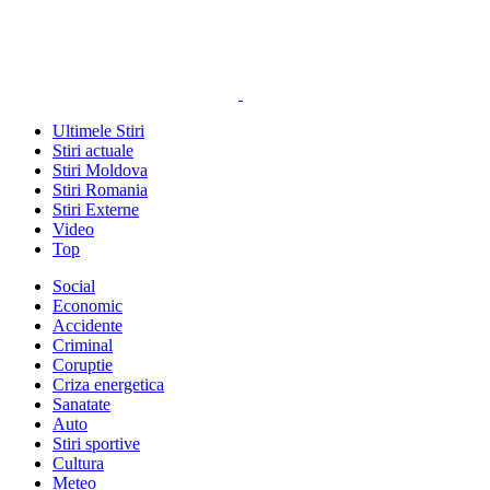
Ultimele Stiri
Stiri actuale
Stiri Moldova
Stiri Romania
Stiri Externe
Video
Top
Social
Economic
Accidente
Criminal
Coruptie
Criza energetica
Sanatate
Auto
Stiri sportive
Cultura
Meteo