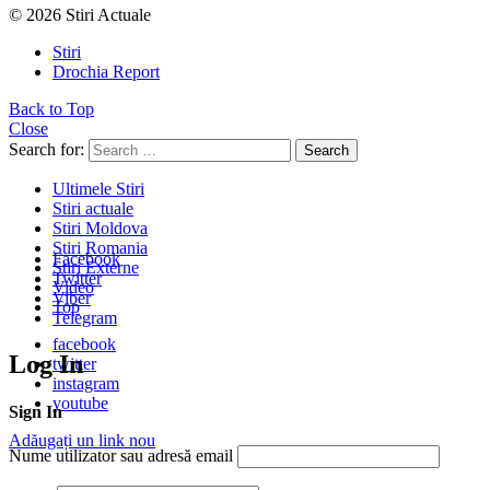
© 2026 Stiri Actuale
Stiri
Drochia Report
Back to Top
Close
Search for:
Search
Ultimele Stiri
Stiri actuale
Stiri Moldova
Stiri Romania
Facebook
Stiri Externe
Twitter
Video
Viber
Top
Telegram
facebook
Log In
twitter
instagram
youtube
Sign In
Adăugați un link nou
Nume utilizator sau adresă email