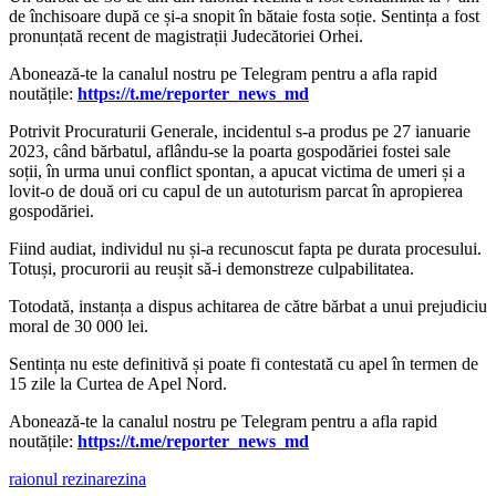
de închisoare după ce și-a snopit în bătaie fosta soție. Sentința a fost
pronunțată recent de magistrații Judecătoriei Orhei.
‍Abonează-te la canalul nostru pe Telegram pentru a afla rapid
noutățile:
https://t.me/reporter_news_md
Potrivit Procuraturii Generale, incidentul s-a produs pe 27 ianuarie
2023, când bărbatul, aflându-se la poarta gospodăriei fostei sale
soții, în urma unui conflict spontan, a apucat victima de umeri și a
lovit-o de două ori cu capul de un autoturism parcat în apropierea
gospodăriei.
Fiind audiat, individul nu și-a recunoscut fapta pe durata procesului.
Totuși, procurorii au reușit să-i demonstreze culpabilitatea.
Totodată, instanța a dispus achitarea de către bărbat a unui prejudiciu
moral de 30 000 lei.
Sentința nu este definitivă și poate fi contestată cu apel în termen de
15 zile la Curtea de Apel Nord.
‍Abonează-te la canalul nostru pe Telegram pentru a afla rapid
noutățile:
https://t.me/reporter_news_md
raionul rezina
rezina