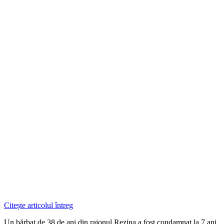
Citește articolul întreg
Un bărbat de 38 de ani din raionul Rezina a fost condamnat la 7 ani