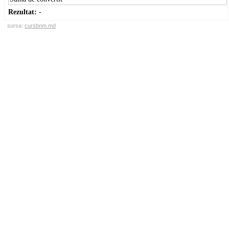
Rezultat:
-
sursa:
cursbnm.md