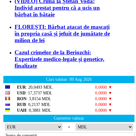
(VIDEO) Crimă la Ștefan Vodă:
Individ arestat pentru că a ucis un
bărbat în bătaie
FLOREȘTI: Bărbat atacat de mascați
în propria casă și jefuit de jumătate de
milion de lei
Cazul crimelor de la Beriozchi:
Expertizele medico-legale și genetice,
finalizate
Curs valutar: 09 Aug 2026
EUR
: 20,0493 MDL
0,0000 ▼
USD
: 17,3737 MDL
0,0000 ▼
RON
: 3,8154 MDL
0,0000 ▼
RUB
: 0,2137 MDL
0,0000 ▼
UAH
: 0,3881 MDL
0,0000 ▼
Convertor valutar
»