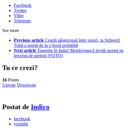
Facebook
Twitter
Viber
Telegram
See more
Previous article
Ceartă sângeroasă între surori, la Strășeni!
Totul a pornit de la o boxă portabilă
Next article
Tragedie în Italia! Moldoveancă lovită mortal pe
trecerea de pietoni (FOTO)
Tu ce crezi?
16
Points
Upvote
Downvote
Postat de
Indiro
facebook
youtube