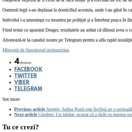
Oamenii legii s-au deplasat la domiciliul acestuia, unde l-au găsit în
Individul i-a amenințat cu moartea pe polițiști și a întrebtat pușca în di
Fiind testat cu aparatul Drager, rezultatele au arătat că dânsul avea o 
‍Abonează-te la canalul nostru pe Telegram pentru a afla rapid noutăți
Mincenii de Sus
raionul rezina
rezina
4
shares
FACEBOOK
TWITTER
VIBER
TELEGRAM
See more
Previous article
Atenție: Salina Praid este închisă pe o perioa
Next article
Glodeni: Un bărbat, acuzat că a târât cu mașina un
Tu ce crezi?