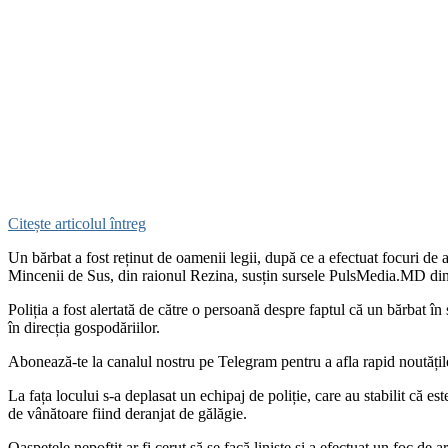
Citește articolul întreg
Un bărbat a fost reținut de oamenii legii, după ce a efectuat focuri de a
Mincenii de Sus, din raionul Rezina, susțin sursele PulsMedia.MD din 
Poliția a fost alertată de către o persoană despre faptul că un bărbat în
în direcția gospodăriilor.
‍Abonează-te la canalul nostru pe Telegram pentru a afla rapid noutăți
La fața locului s-a deplasat un echipaj de poliție, care au stabilit că e
de vânătoare fiind deranjat de gălăgie.
Oaspetele nepoftit ar fi cerut să se facă liniște și a efectuat un foc de 