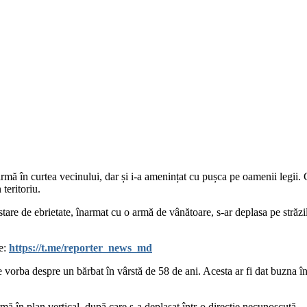
rmă în curtea vecinului, dar și i-a amenințat cu pușca pe oamenii legii. C
teritoriu.
 stare de ebrietate, înarmat cu o armă de vânătoare, s-ar deplasa pe străz
le:
https://t.me/reporter_news_md
ste vorba despre un bărbat în vârstă de 58 de ani. Acesta ar fi dat buzna 
armă în plan vertical, după care s-a deplasat într-o direcție necunoscută.