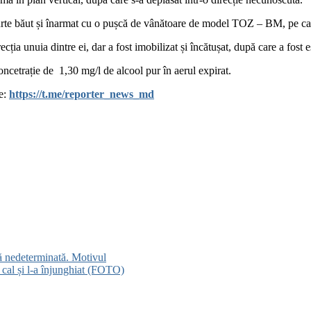
 curte băut și înarmat cu o pușcă de vânătoare de model TOZ – BM, pe car
recția unuia dintre ei, dar a fost imobilizat și încătușat, după care a fost 
concetrație de 1,30 mg/l de alcool pur în aerul expirat.
le:
https://t.me/reporter_news_md
dă nedeterminată. Motivul
 cal și l-a înjunghiat (FOTO)