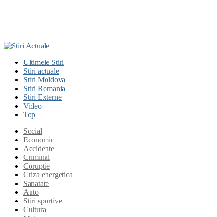
Ultimele Stiri
Stiri actuale
Stiri Moldova
Stiri Romania
Stiri Externe
Video
Top
Social
Economic
Accidente
Criminal
Coruptie
Criza energetica
Sanatate
Auto
Stiri sportive
Cultura