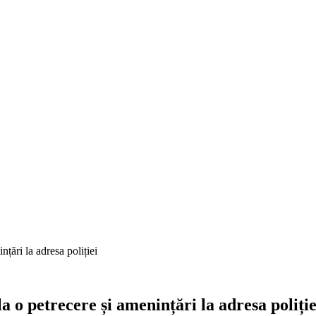
nțări la adresa poliției
a o petrecere și amenințări la adresa poliție