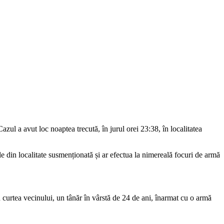
azul a avut loc noaptea trecută, în jurul orei 23:38, în localitatea
ile din localitate susmenționată și ar efectua la nimereală focuri de armă
în curtea vecinului, un tânăr în vârstă de 24 de ani, înarmat cu o armă