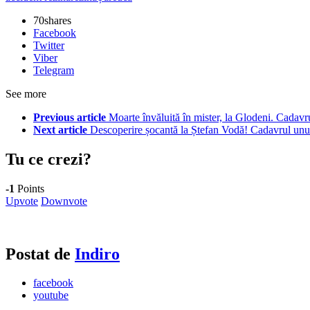
70
shares
Facebook
Twitter
Viber
Telegram
See more
Previous article
Moarte învăluită în mister, la Glodeni. Cadavru
Next article
Descoperire șocantă la Ștefan Vodă! Cadavrul unui 
Tu ce crezi?
-1
Points
Upvote
Downvote
Postat de
Indiro
facebook
youtube