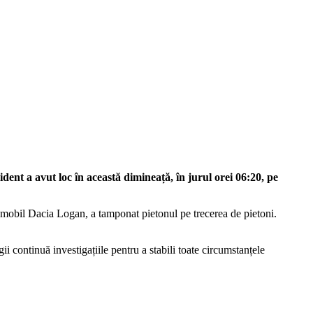
dent a avut loc în această dimineață, în jurul orei 06:20, pe
tomobil Dacia Logan, a tamponat pietonul pe trecerea de pietoni.
ii continuă investigațiile pentru a stabili toate circumstanțele