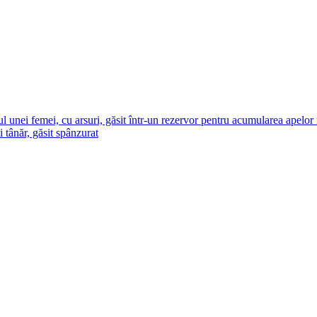
l unei femei, cu arsuri, găsit într-un rezervor pentru acumularea apelor
tânăr, găsit spânzurat