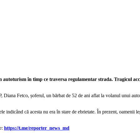
un autoturism în timp ce traversa regulamentar strada. Tragicul acci
P, Diana Fetco, șoferul, un bărbat de 52 de ani aflat la volanul unui au
ele indicând că acesta nu era în stare de ebrietate. În prezent, oamenii leg
le:
https://t.me/reporter_news_md