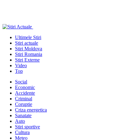
Ultimele Stiri
Stiri actuale
Stiri Moldova
Stiri Romania
Stiri Externe
Video
Top
Social
Economic
Accidente
Criminal
Coruptie
Criza energetica
Sanatate
Auto
Stiri sportive
Cultura
Meteo