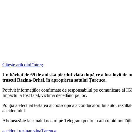
Citește articolul întreg
Un bărbat de 69 de ani și-a pierdut viața după ce a fost lovit de 
traseul Rezina-Orhei, în apropierea satului Țareuca.
Potrivit informațiilor confirmate de responsabilul pe comunicare al IG
Impactul a fost fatal, victima decedând pe loc.
Poliția a efectuat testarea alcoolscopică a conducătorului auto, rezultat
accidentului.
‍Abonează-te la canalul nostru pe Telegram pentru a afla rapid noutăți
accident rezina
rezina
Țareuca