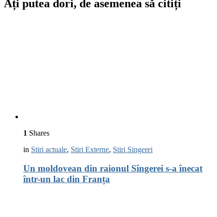
Ați putea dori, de asemenea să citiți
1
Shares
in
Stiri actuale
,
Stiri Externe
,
Stiri Singerei
Un moldovean din raionul Sîngerei s-a înecat
într-un lac din Franța