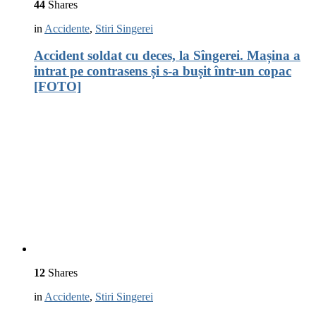
44
Shares
in
Accidente
,
Stiri Singerei
Accident soldat cu deces, la Sîngerei. Mașina a
intrat pe contrasens și s-a bușit într-un copac
[FOTO]
12
Shares
in
Accidente
,
Stiri Singerei