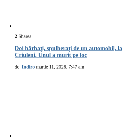
2
Shares
Doi bărbați, spulberați de un automobil, la
Criuleni. Unul a murit pe loc
de
Indiro
martie 11, 2026, 7:47 am