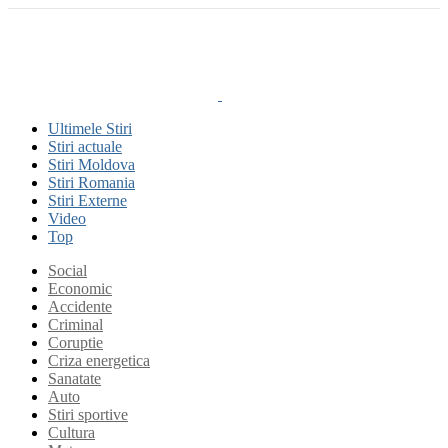
Ultimele Stiri
Stiri actuale
Stiri Moldova
Stiri Romania
Stiri Externe
Video
Top
Social
Economic
Accidente
Criminal
Coruptie
Criza energetica
Sanatate
Auto
Stiri sportive
Cultura