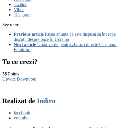
Twitter
Viber
Telegram
See more
Previous article
Rusia anunță că este dispusă să înceapă
discuții despre pace în Ucraina
Next article
Undă verde pentru zboruri directe Chișinău-
Frankfurt
Tu ce crezi?
36
Points
Upvote
Downvote
Realizat de
Indiro
facebook
youtube