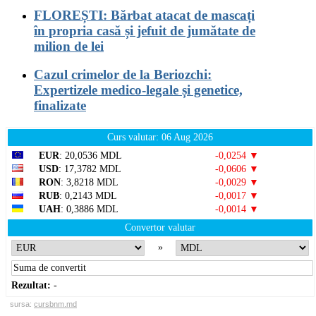
FLOREȘTI: Bărbat atacat de mascați
în propria casă și jefuit de jumătate de
milion de lei
Cazul crimelor de la Beriozchi:
Expertizele medico-legale și genetice,
finalizate
Curs valutar: 06 Aug 2026
EUR
: 20,0536 MDL
-0,0254 ▼
USD
: 17,3782 MDL
-0,0606 ▼
RON
: 3,8218 MDL
-0,0029 ▼
RUB
: 0,2143 MDL
-0,0017 ▼
UAH
: 0,3886 MDL
-0,0014 ▼
Convertor valutar
»
Rezultat:
-
sursa:
cursbnm.md