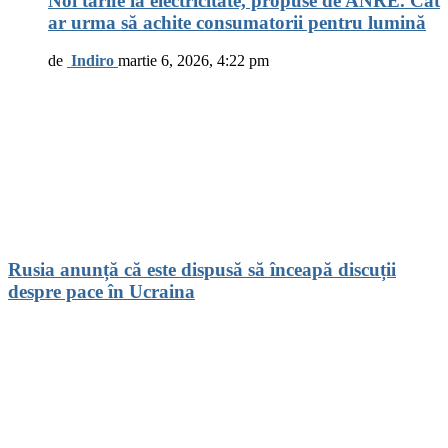
Noi tarife la electricitate, propuse de ANRE. Cât
ar urma să achite consumatorii pentru lumină
de
Indiro
martie 6, 2026, 4:22 pm
Rusia anunță că este dispusă să înceapă discuții
despre pace în Ucraina