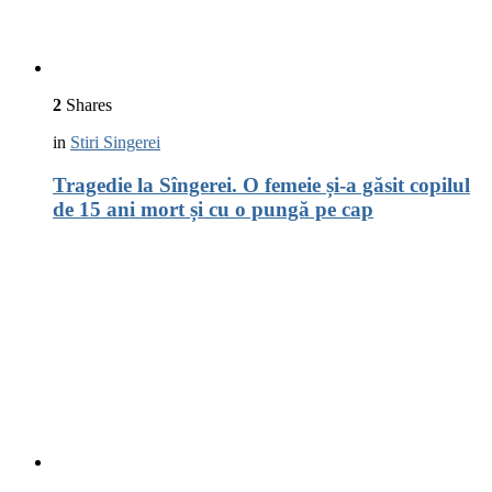
2
Shares
in
Stiri Singerei
Tragedie la Sîngerei. O femeie și-a găsit copilul
de 15 ani mort și cu o pungă pe cap