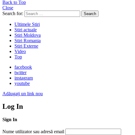
Back to Top
Close
Search for:
Search
Ultimele Stiri
Stiri actuale
Stiri Moldova
Stiri Romania
Stiri Externe
Video
Top
facebook
twitter
instagram
youtube
Adăugați un link nou
Log In
Sign In
Nume utilizator sau adresă email