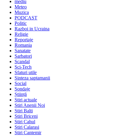
mediu
Meteo
Muzica
PODCAST
Politic
Razboi in Ucraina
Religie
Reportaje
Romania
Sanatate
Sarbatori
Scandal
Sci-Tech
Sfaturi utile
Sinteza saptamanii
Social
Sondaje
Știință
Stiri actuale
Stiri Anenii Noi
Stiri Balti
Stiri Briceni
Stiri Cahul
Stiri Calarasi
Stiri Cantemir