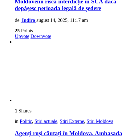
Moldovenii riscă interdicție în SUA dacă
depășesc perioada legală de ședere
de
Indiro
august 14, 2025, 11:17 am
25
Points
Upvote
Downvote
1
Shares
in
Politic
,
Stiri actuale
,
Stiri Externe
,
Stiri Moldova
Agenți ruși căutați în Moldova. Ambasada