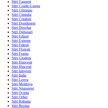
Stiri Causeni
Stiri Ceadir-Lunga
Stiri Chisinau
Stiri Cimislia
Stiri Criuleni
Stiri Donduseni
Stiri Drochia
Știri Dubasari
Stiri Edinet
Stiri Externe
Stiri Falesti
Stiri Floresti
Stiri Franta
Stiri Glodeni
Stiri Hancesti
Stiri Hincesti
Stiri Ialoveni
Stiri Italia
Stiri Leova
Stiri Moldova
Stiri Nisporeni
Stiri Ocnita
Stiri Orhei
Stiri Rabnita
Stiri Rezina