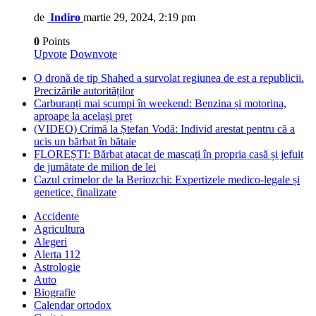
de
Indiro
martie 29, 2024, 2:19 pm
0
Points
Upvote
Downvote
O dronă de tip Shahed a survolat regiunea de est a republicii.
Precizările autorităților
Carburanți mai scumpi în weekend: Benzina și motorina,
aproape la același preț
(VIDEO) Crimă la Ștefan Vodă: Individ arestat pentru că a
ucis un bărbat în bătaie
FLOREȘTI: Bărbat atacat de mascați în propria casă și jefuit
de jumătate de milion de lei
Cazul crimelor de la Beriozchi: Expertizele medico-legale și
genetice, finalizate
Accidente
Agricultura
Alegeri
Alerta 112
Astrologie
Auto
Biografie
Calendar ortodox