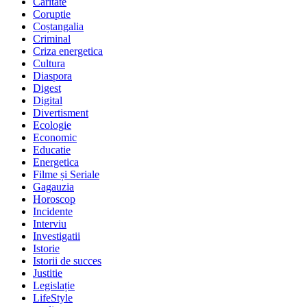
Caritate
Coruptie
Coștangalia
Criminal
Criza energetica
Cultura
Diaspora
Digest
Digital
Divertisment
Ecologie
Economic
Educatie
Energetica
Filme și Seriale
Gagauzia
Horoscop
Incidente
Interviu
Investigatii
Istorie
Istorii de succes
Justitie
Legislație
LifeStyle