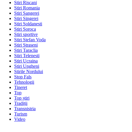
Stiri Riscani
Stiri Romania
Stiri Sangerei
Stiri Singerei
Stiri Soldanesti
Stiri Soroca
Stiri sportive
Stiri Stefan Voda
Stiri Straseni
Stiri Taraclia
Stiri Telenesti
Stiri Ucraina
Stiri Ungheni
Stirile Nordului
Stop Fals
Tehnologii
Tineret
Top
Top știri
Tradiții
Transnistria
Turism
Video