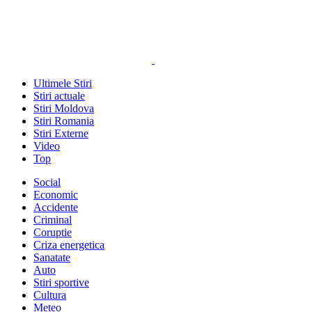
Ultimele Stiri
Stiri actuale
Stiri Moldova
Stiri Romania
Stiri Externe
Video
Top
Social
Economic
Accidente
Criminal
Coruptie
Criza energetica
Sanatate
Auto
Stiri sportive
Cultura
Meteo