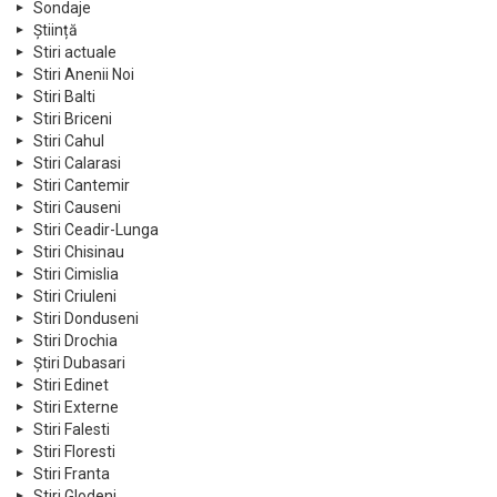
Sondaje
Știință
Stiri actuale
Stiri Anenii Noi
Stiri Balti
Stiri Briceni
Stiri Cahul
Stiri Calarasi
Stiri Cantemir
Stiri Causeni
Stiri Ceadir-Lunga
Stiri Chisinau
Stiri Cimislia
Stiri Criuleni
Stiri Donduseni
Stiri Drochia
Știri Dubasari
Stiri Edinet
Stiri Externe
Stiri Falesti
Stiri Floresti
Stiri Franta
Stiri Glodeni