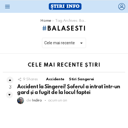
L
Menu
You are here:
Home
Tag Archives: Balasesti
BALASESTI
CELE MAI RECENTE ȘTIRI
9
Shares
Accidente
Stiri Sangerei
Accident la Sîngerei! Șoferul a intrat într-un
3
gard și a fugit de la locul faptei
de
Indiro
acum un an