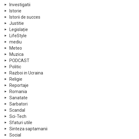
Investigatii
Istorie
Istorii de succes
Justitie
Legislație
LifeStyle
mediu
Meteo
Muzica
PODCAST
Politic
Razboi in Ucraina
Religie
Reportaje
Romania
Sanatate
Sarbatori
Scandal
Sci-Tech
Sfaturi utile
Sinteza saptamanii
Social