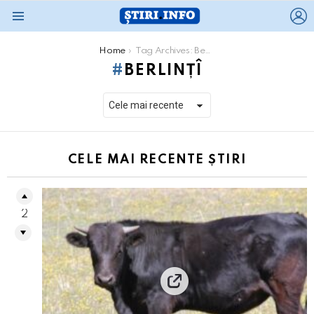
L
Menu
You are here:
Home
Tag Archives: Berlințî
BERLINȚÎ
CELE MAI RECENTE ȘTIRI
2