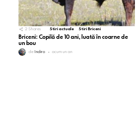
2
Shares
Stiri actuale
Stiri Briceni
Briceni: Copilă de 10 ani, luată în coarne de
un bou
de
Indiro
acum un an