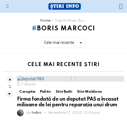
L
Menu
You are here:
Home
Tag Archives: Boris Marcoci
BORIS MARCOCI
CELE MAI RECENTE ȘTIRI
7
Shares
5
Coruptie
Politic
Stiri Balti
Stiri Moldova
Firma fondată de un deputat PAS a încasat
milioane de lei pentru reparația unui drum
de
Indiro
decembrie 17, 2022, 12:06 pm