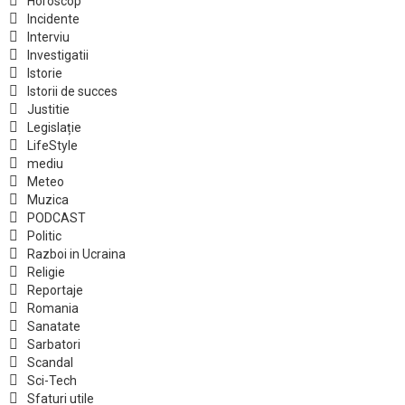
Horoscop
Incidente
Interviu
Investigatii
Istorie
Istorii de succes
Justitie
Legislație
LifeStyle
mediu
Meteo
Muzica
PODCAST
Politic
Razboi in Ucraina
Religie
Reportaje
Romania
Sanatate
Sarbatori
Scandal
Sci-Tech
Sfaturi utile