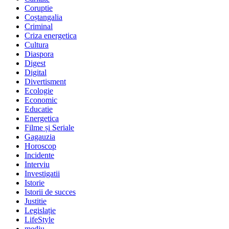
Coruptie
Coștangalia
Criminal
Criza energetica
Cultura
Diaspora
Digest
Digital
Divertisment
Ecologie
Economic
Educatie
Energetica
Filme și Seriale
Gagauzia
Horoscop
Incidente
Interviu
Investigatii
Istorie
Istorii de succes
Justitie
Legislație
LifeStyle
mediu