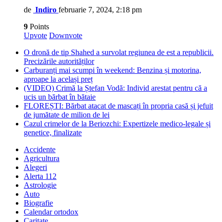
de
Indiro
februarie 7, 2024, 2:18 pm
9
Points
Upvote
Downvote
O dronă de tip Shahed a survolat regiunea de est a republicii.
Precizările autorităților
Carburanți mai scumpi în weekend: Benzina și motorina,
aproape la același preț
(VIDEO) Crimă la Ștefan Vodă: Individ arestat pentru că a
ucis un bărbat în bătaie
FLOREȘTI: Bărbat atacat de mascați în propria casă și jefuit
de jumătate de milion de lei
Cazul crimelor de la Beriozchi: Expertizele medico-legale și
genetice, finalizate
Accidente
Agricultura
Alegeri
Alerta 112
Astrologie
Auto
Biografie
Calendar ortodox
Caritate