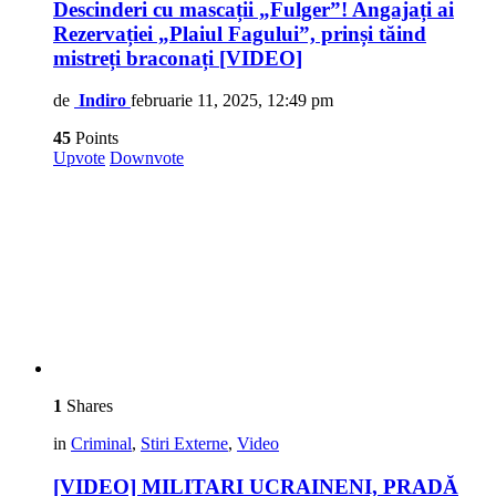
Descinderi cu mascații „Fulger”! Angajați ai
Rezervației „Plaiul Fagului”, prinși tăind
mistreți braconați [VIDEO]
de
Indiro
februarie 11, 2025, 12:49 pm
45
Points
Upvote
Downvote
1
Shares
in
Criminal
,
Stiri Externe
,
Video
[VIDEO] MILITARI UCRAINENI, PRADĂ