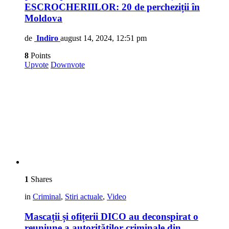
ESCROCHERIILOR: 20 de percheziții în
Moldova
de
Indiro
august 14, 2024, 12:51 pm
8
Points
Upvote
Downvote
1
Shares
in
Criminal
,
Stiri actuale
,
Video
Mascații și ofițerii DICO au deconspirat o
reuniune a autorităților criminale din