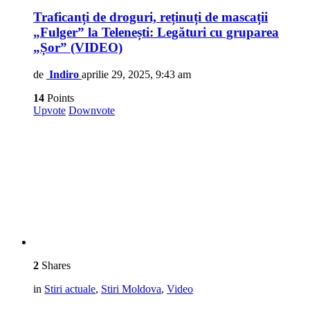
Traficanți de droguri, reținuți de mascații
„Fulger” la Telenești: Legături cu gruparea
„Șor” (VIDEO)
de
Indiro
aprilie 29, 2025, 9:43 am
14
Points
Upvote
Downvote
2
Shares
in
Stiri actuale
,
Stiri Moldova
,
Video