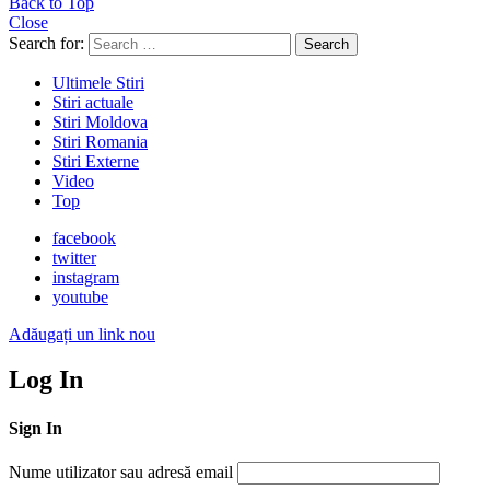
Back to Top
Close
Search for:
Search
Ultimele Stiri
Stiri actuale
Stiri Moldova
Stiri Romania
Stiri Externe
Video
Top
facebook
twitter
instagram
youtube
Adăugați un link nou
Log In
Sign In
Nume utilizator sau adresă email