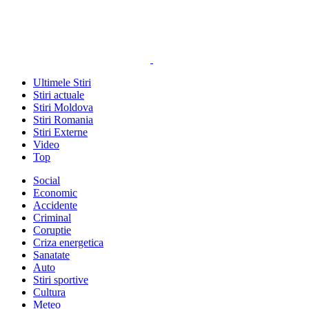
Ultimele Stiri
Stiri actuale
Stiri Moldova
Stiri Romania
Stiri Externe
Video
Top
Social
Economic
Accidente
Criminal
Coruptie
Criza energetica
Sanatate
Auto
Stiri sportive
Cultura
Meteo