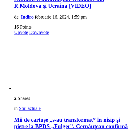
R.Moldova și Ucraina [VIDEO]
de
Indiro
februarie 16, 2024, 1:59 pm
16
Points
Upvote
Downvote
2
Shares
in
Stiri actuale
Mii de cartușe „s-au transformat” în nisip și
pietre la BPDS „Fulger”. Cernăuțean confirmă