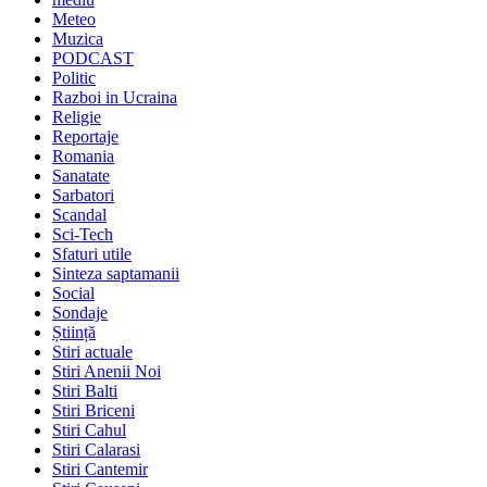
Meteo
Muzica
PODCAST
Politic
Razboi in Ucraina
Religie
Reportaje
Romania
Sanatate
Sarbatori
Scandal
Sci-Tech
Sfaturi utile
Sinteza saptamanii
Social
Sondaje
Știință
Stiri actuale
Stiri Anenii Noi
Stiri Balti
Stiri Briceni
Stiri Cahul
Stiri Calarasi
Stiri Cantemir