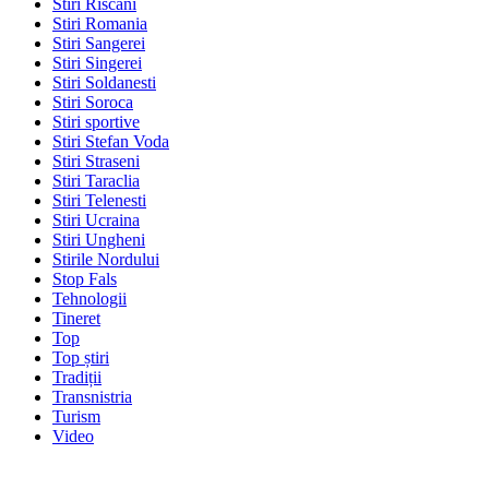
Stiri Riscani
Stiri Romania
Stiri Sangerei
Stiri Singerei
Stiri Soldanesti
Stiri Soroca
Stiri sportive
Stiri Stefan Voda
Stiri Straseni
Stiri Taraclia
Stiri Telenesti
Stiri Ucraina
Stiri Ungheni
Stirile Nordului
Stop Fals
Tehnologii
Tineret
Top
Top știri
Tradiții
Transnistria
Turism
Video