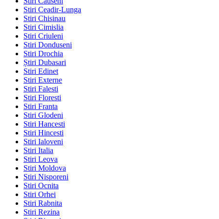
Stiri Causeni
Stiri Ceadir-Lunga
Stiri Chisinau
Stiri Cimislia
Stiri Criuleni
Stiri Donduseni
Stiri Drochia
Știri Dubasari
Stiri Edinet
Stiri Externe
Stiri Falesti
Stiri Floresti
Stiri Franta
Stiri Glodeni
Stiri Hancesti
Stiri Hincesti
Stiri Ialoveni
Stiri Italia
Stiri Leova
Stiri Moldova
Stiri Nisporeni
Stiri Ocnita
Stiri Orhei
Stiri Rabnita
Stiri Rezina