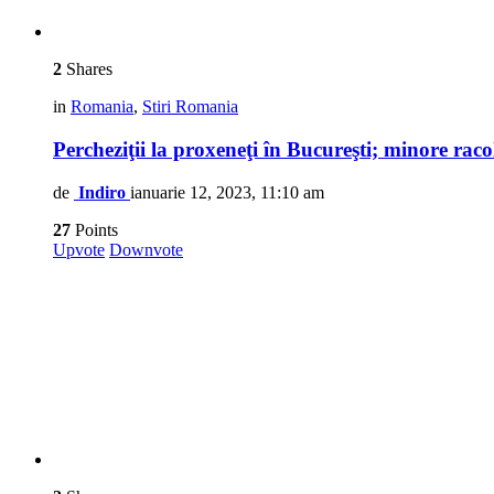
2
Shares
in
Romania
,
Stiri Romania
Percheziţii la proxeneţi în Bucureşti; minore ra
de
Indiro
ianuarie 12, 2023, 11:10 am
27
Points
Upvote
Downvote