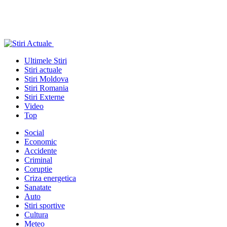
Ultimele Stiri
Stiri actuale
Stiri Moldova
Stiri Romania
Stiri Externe
Video
Top
Social
Economic
Accidente
Criminal
Coruptie
Criza energetica
Sanatate
Auto
Stiri sportive
Cultura
Meteo