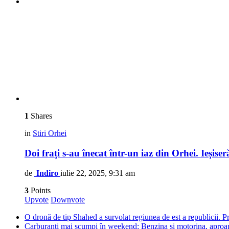
1
Shares
in
Stiri Orhei
Doi frați s-au înecat într-un iaz din Orhei. Ieșiser
de
Indiro
iulie 22, 2025, 9:31 am
3
Points
Upvote
Downvote
O dronă de tip Shahed a survolat regiunea de est a republicii. Pre
Carburanți mai scumpi în weekend: Benzina și motorina, aproape