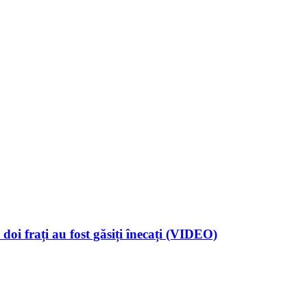
doi frați au fost găsiți înecați (VIDEO)