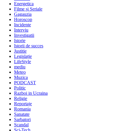
Energetica
Filme și Seriale
Gagauzia
Horoscop
Incidente
Interviu
Investigatii
Istorie
Istorii de succes
Justitie
Legislație
LifeStyle
mediu
Meteo
Muzica
PODCAST
Politic
Razboi in Ucraina
Religie
Reportaje
Romania
Sanatate
Sarbatori
Scandal
Sci-Tech