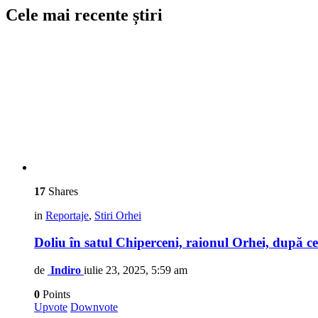
Cele mai recente știri
17
Shares
in
Reportaje
,
Stiri Orhei
Doliu în satul Chiperceni, raionul Orhei, după ce 
de
Indiro
iulie 23, 2025, 5:59 am
0
Points
Upvote
Downvote