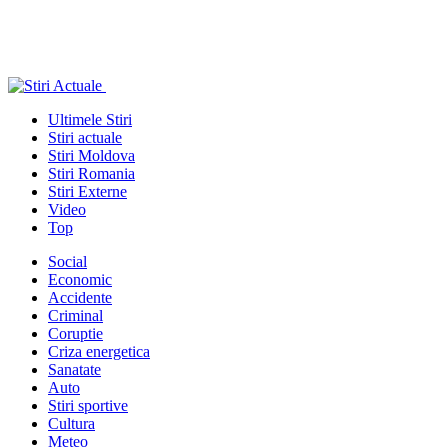
Ultimele Stiri
Stiri actuale
Stiri Moldova
Stiri Romania
Stiri Externe
Video
Top
Social
Economic
Accidente
Criminal
Coruptie
Criza energetica
Sanatate
Auto
Stiri sportive
Cultura
Meteo