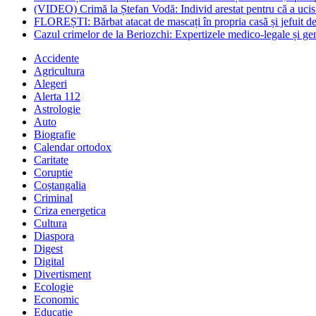
(VIDEO) Crimă la Ștefan Vodă: Individ arestat pentru că a ucis 
FLOREȘTI: Bărbat atacat de mascați în propria casă și jefuit de
Cazul crimelor de la Beriozchi: Expertizele medico-legale și gene
Accidente
Agricultura
Alegeri
Alerta 112
Astrologie
Auto
Biografie
Calendar ortodox
Caritate
Coruptie
Coștangalia
Criminal
Criza energetica
Cultura
Diaspora
Digest
Digital
Divertisment
Ecologie
Economic
Educatie