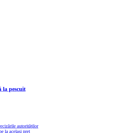
ă la pescuit
cizările autorităților
 la același preț