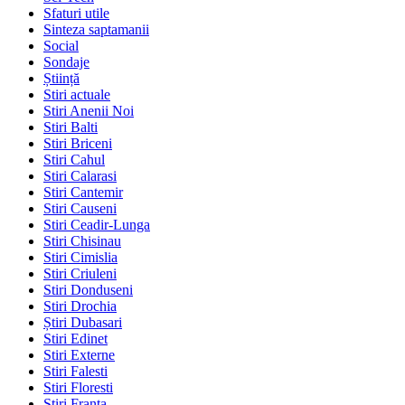
Sfaturi utile
Sinteza saptamanii
Social
Sondaje
Știință
Stiri actuale
Stiri Anenii Noi
Stiri Balti
Stiri Briceni
Stiri Cahul
Stiri Calarasi
Stiri Cantemir
Stiri Causeni
Stiri Ceadir-Lunga
Stiri Chisinau
Stiri Cimislia
Stiri Criuleni
Stiri Donduseni
Stiri Drochia
Știri Dubasari
Stiri Edinet
Stiri Externe
Stiri Falesti
Stiri Floresti
Stiri Franta