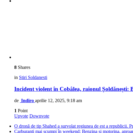
8
Shares
in
Stiri Soldanesti
​Incident violent în Cobâlea, raionul Șoldănești: 
de
Indiro
aprilie 12, 2025, 9:18 am
1
Point
Upvote
Downvote
O dronă de tip Shahed a survolat regiunea de est a republicii. Pre
Carburanți mai scumpi în weekend: Benzina și motorina, aproape