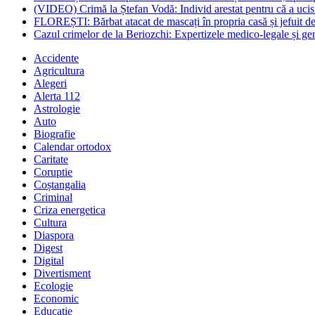
(VIDEO) Crimă la Ștefan Vodă: Individ arestat pentru că a ucis 
FLOREȘTI: Bărbat atacat de mascați în propria casă și jefuit de
Cazul crimelor de la Beriozchi: Expertizele medico-legale și gene
Accidente
Agricultura
Alegeri
Alerta 112
Astrologie
Auto
Biografie
Calendar ortodox
Caritate
Coruptie
Coștangalia
Criminal
Criza energetica
Cultura
Diaspora
Digest
Digital
Divertisment
Ecologie
Economic
Educatie