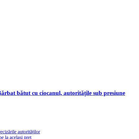
Bărbat bătut cu ciocanul, autoritățile sub presiune​
cizările autorităților
 la același preț