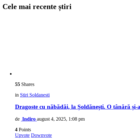
Cele mai recente știri
55
Shares
in
Stiri Soldanesti
Dragoste cu năbădăi, la Șoldănești. O tânără și-a 
de
Indiro
august 4, 2025, 1:08 pm
4
Points
Upvote
Downvote