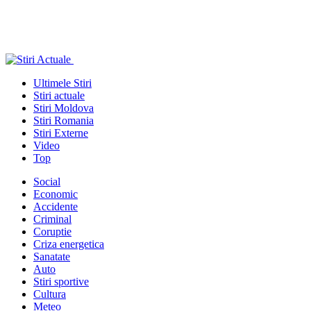
Ultimele Stiri
Stiri actuale
Stiri Moldova
Stiri Romania
Stiri Externe
Video
Top
Social
Economic
Accidente
Criminal
Coruptie
Criza energetica
Sanatate
Auto
Stiri sportive
Cultura
Meteo