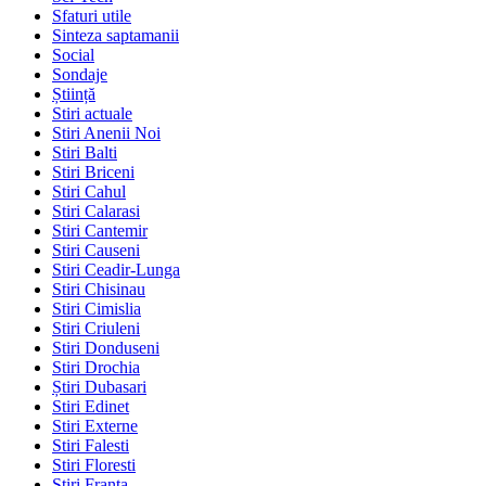
Sfaturi utile
Sinteza saptamanii
Social
Sondaje
Știință
Stiri actuale
Stiri Anenii Noi
Stiri Balti
Stiri Briceni
Stiri Cahul
Stiri Calarasi
Stiri Cantemir
Stiri Causeni
Stiri Ceadir-Lunga
Stiri Chisinau
Stiri Cimislia
Stiri Criuleni
Stiri Donduseni
Stiri Drochia
Știri Dubasari
Stiri Edinet
Stiri Externe
Stiri Falesti
Stiri Floresti
Stiri Franta