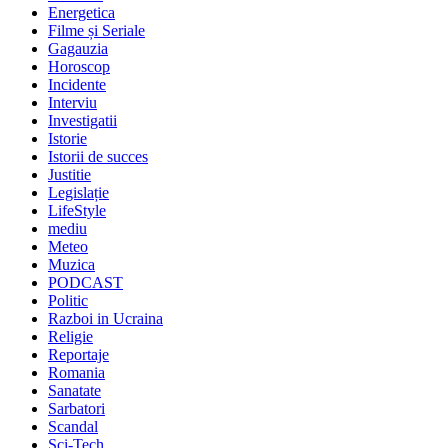
Energetica
Filme și Seriale
Gagauzia
Horoscop
Incidente
Interviu
Investigatii
Istorie
Istorii de succes
Justitie
Legislație
LifeStyle
mediu
Meteo
Muzica
PODCAST
Politic
Razboi in Ucraina
Religie
Reportaje
Romania
Sanatate
Sarbatori
Scandal
Sci-Tech