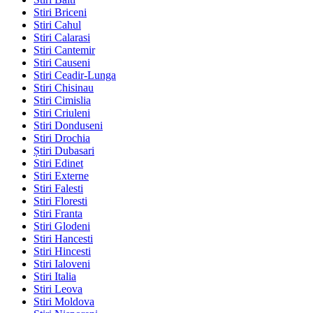
Stiri Briceni
Stiri Cahul
Stiri Calarasi
Stiri Cantemir
Stiri Causeni
Stiri Ceadir-Lunga
Stiri Chisinau
Stiri Cimislia
Stiri Criuleni
Stiri Donduseni
Stiri Drochia
Știri Dubasari
Stiri Edinet
Stiri Externe
Stiri Falesti
Stiri Floresti
Stiri Franta
Stiri Glodeni
Stiri Hancesti
Stiri Hincesti
Stiri Ialoveni
Stiri Italia
Stiri Leova
Stiri Moldova