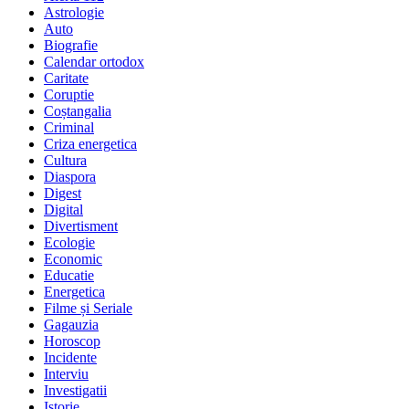
Astrologie
Auto
Biografie
Calendar ortodox
Caritate
Coruptie
Coștangalia
Criminal
Criza energetica
Cultura
Diaspora
Digest
Digital
Divertisment
Ecologie
Economic
Educatie
Energetica
Filme și Seriale
Gagauzia
Horoscop
Incidente
Interviu
Investigatii
Istorie