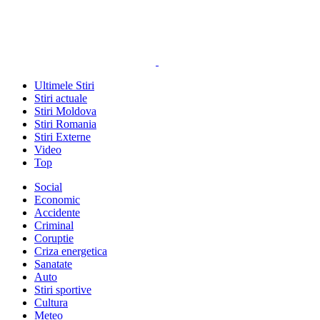
Ultimele Stiri
Stiri actuale
Stiri Moldova
Stiri Romania
Stiri Externe
Video
Top
Social
Economic
Accidente
Criminal
Coruptie
Criza energetica
Sanatate
Auto
Stiri sportive
Cultura
Meteo