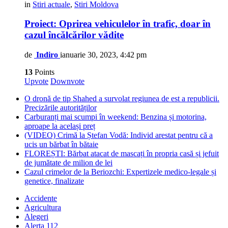
in
Stiri actuale
,
Stiri Moldova
Proiect: Oprirea vehiculelor în trafic, doar în
cazul încălcărilor vădite
de
Indiro
ianuarie 30, 2023, 4:42 pm
13
Points
Upvote
Downvote
O dronă de tip Shahed a survolat regiunea de est a republicii.
Precizările autorităților
Carburanți mai scumpi în weekend: Benzina și motorina,
aproape la același preț
(VIDEO) Crimă la Ștefan Vodă: Individ arestat pentru că a
ucis un bărbat în bătaie
FLOREȘTI: Bărbat atacat de mascați în propria casă și jefuit
de jumătate de milion de lei
Cazul crimelor de la Beriozchi: Expertizele medico-legale și
genetice, finalizate
Accidente
Agricultura
Alegeri
Alerta 112