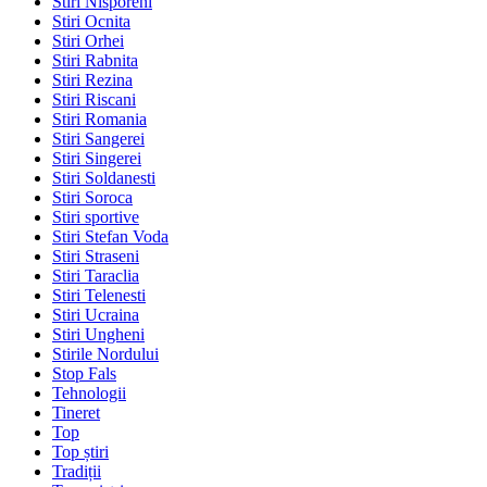
Stiri Nisporeni
Stiri Ocnita
Stiri Orhei
Stiri Rabnita
Stiri Rezina
Stiri Riscani
Stiri Romania
Stiri Sangerei
Stiri Singerei
Stiri Soldanesti
Stiri Soroca
Stiri sportive
Stiri Stefan Voda
Stiri Straseni
Stiri Taraclia
Stiri Telenesti
Stiri Ucraina
Stiri Ungheni
Stirile Nordului
Stop Fals
Tehnologii
Tineret
Top
Top știri
Tradiții