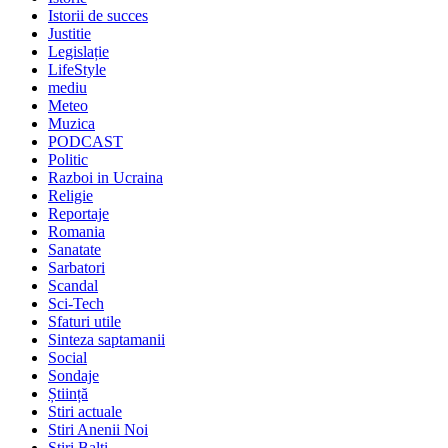
Istorii de succes
Justitie
Legislație
LifeStyle
mediu
Meteo
Muzica
PODCAST
Politic
Razboi in Ucraina
Religie
Reportaje
Romania
Sanatate
Sarbatori
Scandal
Sci-Tech
Sfaturi utile
Sinteza saptamanii
Social
Sondaje
Știință
Stiri actuale
Stiri Anenii Noi
Stiri Balti