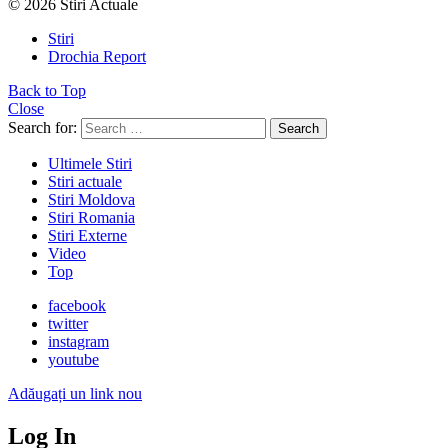
© 2026 Stiri Actuale
Stiri
Drochia Report
Back to Top
Close
Search for:
Search
Ultimele Stiri
Stiri actuale
Stiri Moldova
Stiri Romania
Stiri Externe
Video
Top
facebook
twitter
instagram
youtube
Adăugați un link nou
Log In