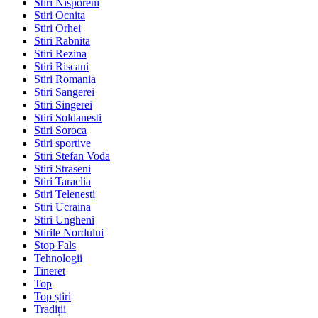
Stiri Nisporeni
Stiri Ocnita
Stiri Orhei
Stiri Rabnita
Stiri Rezina
Stiri Riscani
Stiri Romania
Stiri Sangerei
Stiri Singerei
Stiri Soldanesti
Stiri Soroca
Stiri sportive
Stiri Stefan Voda
Stiri Straseni
Stiri Taraclia
Stiri Telenesti
Stiri Ucraina
Stiri Ungheni
Stirile Nordului
Stop Fals
Tehnologii
Tineret
Top
Top știri
Tradiții