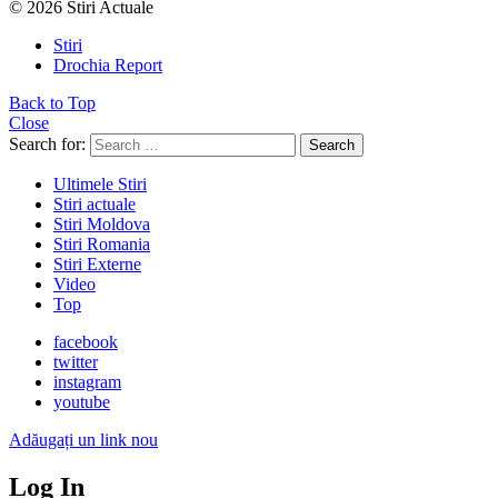
© 2026 Stiri Actuale
Stiri
Drochia Report
Back to Top
Close
Search for:
Search
Ultimele Stiri
Stiri actuale
Stiri Moldova
Stiri Romania
Stiri Externe
Video
Top
facebook
twitter
instagram
youtube
Adăugați un link nou
Log In