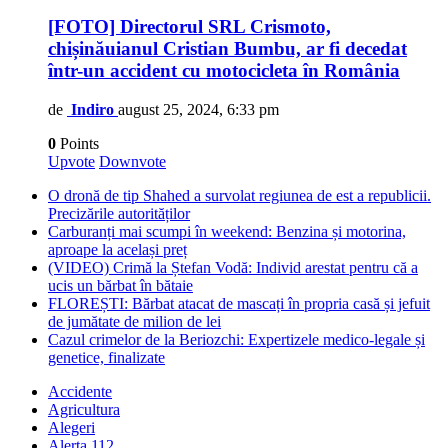
[FOTO] Directorul SRL Crismoto,
chișinăuianul Cristian Bumbu, ar fi decedat
într-un accident cu motocicleta în România
de
Indiro
august 25, 2024, 6:33 pm
0
Points
Upvote
Downvote
O dronă de tip Shahed a survolat regiunea de est a republicii.
Precizările autorităților
Carburanți mai scumpi în weekend: Benzina și motorina,
aproape la același preț
(VIDEO) Crimă la Ștefan Vodă: Individ arestat pentru că a
ucis un bărbat în bătaie
FLOREȘTI: Bărbat atacat de mascați în propria casă și jefuit
de jumătate de milion de lei
Cazul crimelor de la Beriozchi: Expertizele medico-legale și
genetice, finalizate
Accidente
Agricultura
Alegeri
Alerta 112