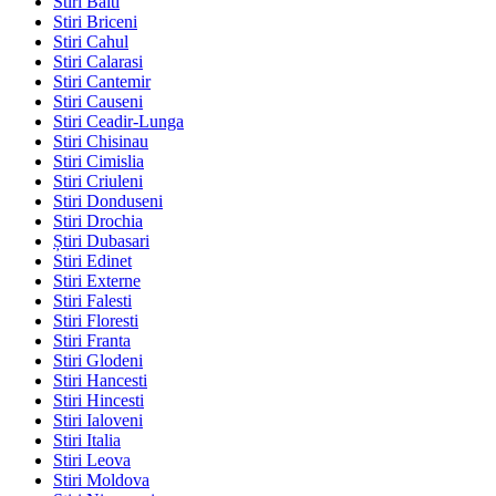
Stiri Balti
Stiri Briceni
Stiri Cahul
Stiri Calarasi
Stiri Cantemir
Stiri Causeni
Stiri Ceadir-Lunga
Stiri Chisinau
Stiri Cimislia
Stiri Criuleni
Stiri Donduseni
Stiri Drochia
Știri Dubasari
Stiri Edinet
Stiri Externe
Stiri Falesti
Stiri Floresti
Stiri Franta
Stiri Glodeni
Stiri Hancesti
Stiri Hincesti
Stiri Ialoveni
Stiri Italia
Stiri Leova
Stiri Moldova