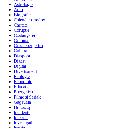
Astrologie
Auto
Biografie
Calendar ortodox
Caritate
Coruptie
Coștangalia
Criminal
Criza energetica
Cultura
Diaspora
Digest
Digital
Divertisment
Ecologie
Economic
Educatie
Energetica
Filme și Seriale
Gagauzia
Horoscop
Incidente
Interviu
Investigatii
Istorie