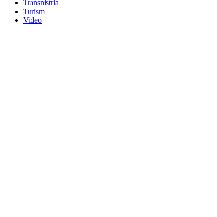
Transnistria
Turism
Video