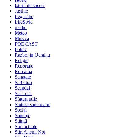
Istorii de succes
Justitie
Legislație
LifeStyle
mediu
Meteo
Muzica
PODCAST
Politic
Razboi in Ucraina
Religie
Reportaje
Romania
Sanatate
Sarbatori
Scandal
Sci-Tech
Sfaturi utile
Sinteza saptamanii
Social
Sondaje
Știință
Stiri actuale
Stiri Anenii Noi