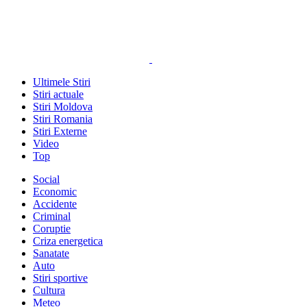
Ultimele Stiri
Stiri actuale
Stiri Moldova
Stiri Romania
Stiri Externe
Video
Top
Social
Economic
Accidente
Criminal
Coruptie
Criza energetica
Sanatate
Auto
Stiri sportive
Cultura
Meteo