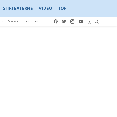
STIRI EXTERNE
VIDEO
TOP
facebook
twitter
instagram
youtube
CAUTA
SWITCH
112
Meteo
Horoscop
SKIN