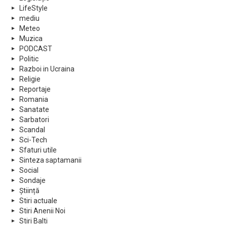
LifeStyle
mediu
Meteo
Muzica
PODCAST
Politic
Razboi in Ucraina
Religie
Reportaje
Romania
Sanatate
Sarbatori
Scandal
Sci-Tech
Sfaturi utile
Sinteza saptamanii
Social
Sondaje
Știință
Stiri actuale
Stiri Anenii Noi
Stiri Balti