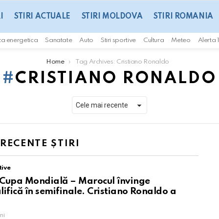
I
STIRI ACTUALE
STIRI MOLDOVA
STIRI ROMANIA
za energetica
Sanatate
Auto
Stiri sportive
Cultura
Meteo
Alerta 
Home
Tag Archives: Cristiano Ronaldo
CRISTIANO RONALDO
 RECENTE ȘTIRI
tive
a Cupa Mondială – Marocul învinge
alifică în semifinale. Cristiano Ronaldo a
ni