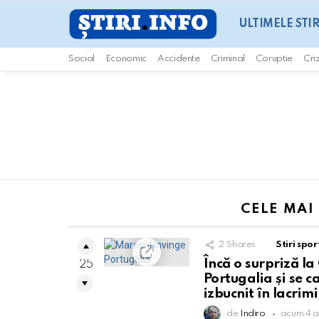
ULTIMELE STIR
Social
Economic
Accidente
Criminal
Coruptie
Cri
You are here:
CELE MAI
2
Shares
Stiri spor
Încă o surpriză l
25
Portugalia și se c
izbucnit în lacrimi
de
Indiro
acum 4 a