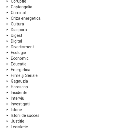
Coruptie
Coștangalia
Criminal
Criza energetica
Cultura
Diaspora
Digest
Digital
Divertisment
Ecologie
Economic
Educatie
Energetica
Filme și Seriale
Gagauzia
Horoscop
Incidente
Interviu
Investigatii
Istorie
Istorii de succes
Justitie
Legislație