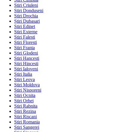
Stiri Criuleni
Stiri Donduseni
Stiri Drochia
Știri Dubasari
Stiri Edinet
Stiri Externe
Stiri Falesti
Stiri Floresti
Stiri Franta
Stiri Glodeni
Stiri Hancesti
Stiri Hincesti
Stiri Ialoveni
Stiri Italia
Stiri Leova
Stiri Moldova
Stiri Nisporeni
Stiri Ocnita
Stiri Orhei
Stiri Rabnita
Stiri Rezina
Stiri Riscani
Stiri Romania
Stiri Sangerei