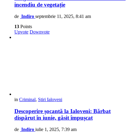
incendiu de vegetație
de
Indiro
septembrie 11, 2025, 8:41 am
13
Points
Upvote
Downvote
in
Criminal
,
Stiri Ialoveni
Descoperire șocantă la Ialoveni: Bărbat
dispărut în iunie, găsit împușcat
de
Indiro
iulie 1, 2025, 7:39 am