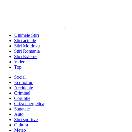
Ultimele Stiri
Stiri actuale
Stiri Moldova
Stiri Romania
Stiri Externe
Video
Top
Social
Economic
Accidente
Criminal
Coruptie
Criza energetica
Sanatate
Auto
Stiri sportive
Cultura
Meteo