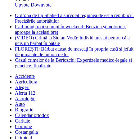
Upvote
Downvote
O dronă de tip Shahed a survolat regiunea de est a republicii.
Precizările autorităților
Carburanți mai scumpi în weekend: Benzina și motorina,
aproape la același preț
(VIDEO) Crimă la Ștefan Vodă: Individ arestat pentru că a
ucis un bărbat în bătaie
FLOREȘTI: Bărbat atacat de mascați în propria casă și jefuit
de jumătate de milion de lei
Cazul crimelor de la Beriozchi: Expertizele medico-legale și
genetice, finalizate
Accidente
Agricultura
Alegeri
Alerta 112
Astrologie
Auto
Biografie
Calendar ortodox
Caritate
Coruptie
Coștangalia
Criminal