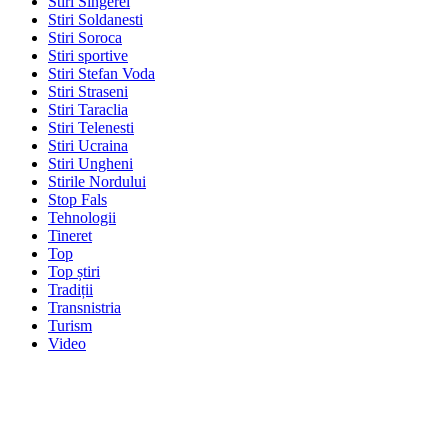
Stiri Singerei
Stiri Soldanesti
Stiri Soroca
Stiri sportive
Stiri Stefan Voda
Stiri Straseni
Stiri Taraclia
Stiri Telenesti
Stiri Ucraina
Stiri Ungheni
Stirile Nordului
Stop Fals
Tehnologii
Tineret
Top
Top știri
Tradiții
Transnistria
Turism
Video