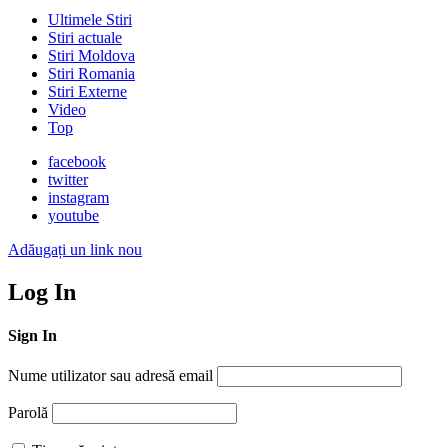
Ultimele Stiri
Stiri actuale
Stiri Moldova
Stiri Romania
Stiri Externe
Video
Top
facebook
twitter
instagram
youtube
Adăugați un link nou
Log In
Sign In
Nume utilizator sau adresă email
Parolă