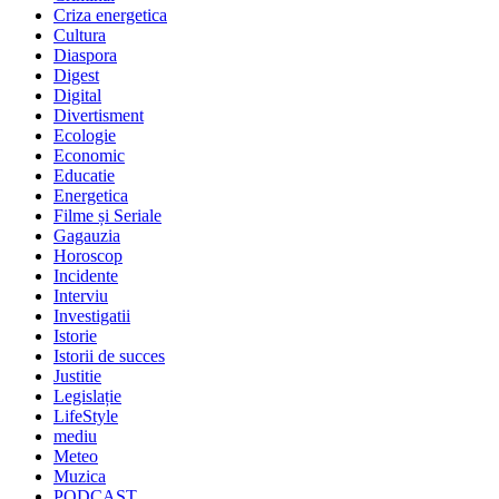
Criza energetica
Cultura
Diaspora
Digest
Digital
Divertisment
Ecologie
Economic
Educatie
Energetica
Filme și Seriale
Gagauzia
Horoscop
Incidente
Interviu
Investigatii
Istorie
Istorii de succes
Justitie
Legislație
LifeStyle
mediu
Meteo
Muzica
PODCAST