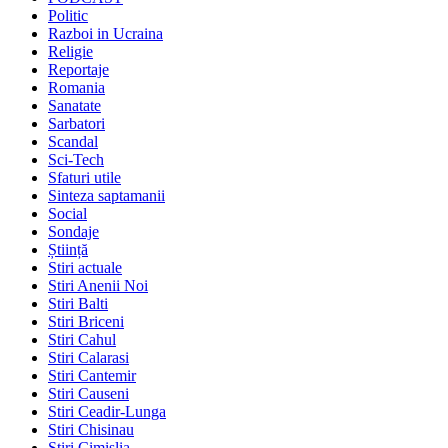
Politic
Razboi in Ucraina
Religie
Reportaje
Romania
Sanatate
Sarbatori
Scandal
Sci-Tech
Sfaturi utile
Sinteza saptamanii
Social
Sondaje
Știință
Stiri actuale
Stiri Anenii Noi
Stiri Balti
Stiri Briceni
Stiri Cahul
Stiri Calarasi
Stiri Cantemir
Stiri Causeni
Stiri Ceadir-Lunga
Stiri Chisinau
Stiri Cimislia