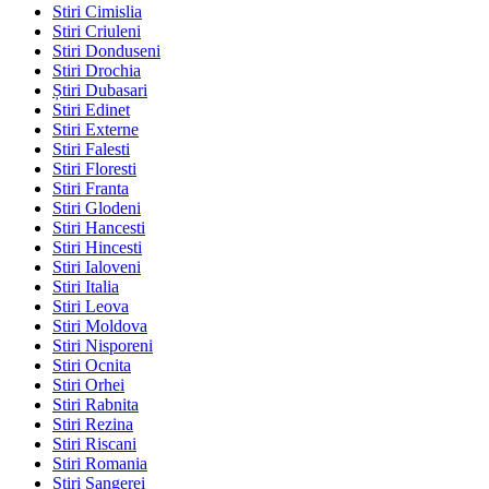
Stiri Cimislia
Stiri Criuleni
Stiri Donduseni
Stiri Drochia
Știri Dubasari
Stiri Edinet
Stiri Externe
Stiri Falesti
Stiri Floresti
Stiri Franta
Stiri Glodeni
Stiri Hancesti
Stiri Hincesti
Stiri Ialoveni
Stiri Italia
Stiri Leova
Stiri Moldova
Stiri Nisporeni
Stiri Ocnita
Stiri Orhei
Stiri Rabnita
Stiri Rezina
Stiri Riscani
Stiri Romania
Stiri Sangerei