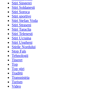
Stiri Singerei
Stiri Soldanesti
Stiri Soroca
Stiri sportive
Stiri Stefan Voda
Stiri Straseni
Stiri Taraclia
Stiri Telenesti
Stiri Ucraina
Stiri Ungheni
Stirile Nordului
Stop Fals
Tehnologii
Tineret
Top
Top știri
Tradiții
Transnistria
Turism
Video