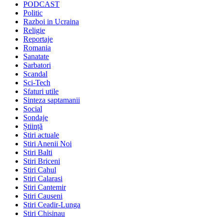
PODCAST
Politic
Razboi in Ucraina
Religie
Reportaje
Romania
Sanatate
Sarbatori
Scandal
Sci-Tech
Sfaturi utile
Sinteza saptamanii
Social
Sondaje
Știință
Stiri actuale
Stiri Anenii Noi
Stiri Balti
Stiri Briceni
Stiri Cahul
Stiri Calarasi
Stiri Cantemir
Stiri Causeni
Stiri Ceadir-Lunga
Stiri Chisinau