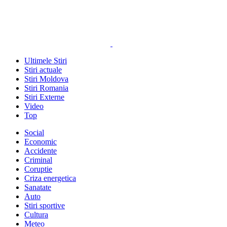
Ultimele Stiri
Stiri actuale
Stiri Moldova
Stiri Romania
Stiri Externe
Video
Top
Social
Economic
Accidente
Criminal
Coruptie
Criza energetica
Sanatate
Auto
Stiri sportive
Cultura
Meteo