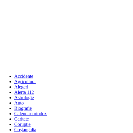
Accidente
Agricultura
Alegeri
Alerta 112
Astrologie
Auto
Biografie
Calendar ortodox
Caritate
Coruptie
Coștangalia