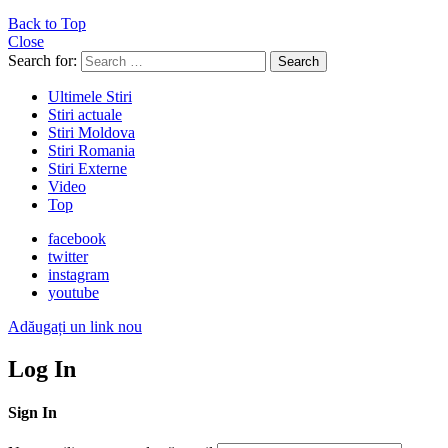
Back to Top
Close
Search for:
Search
Ultimele Stiri
Stiri actuale
Stiri Moldova
Stiri Romania
Stiri Externe
Video
Top
facebook
twitter
instagram
youtube
Adăugați un link nou
Log In
Sign In