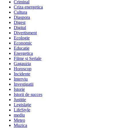
Criminal
Criza energetica
Cultura
Diaspora
Digest
Digital
Divertisment
Ecologie
Economic
Educatie
Energetica
Filme și Seriale
Gagauzia
Horoscop
Incidente
Interviu
Investigatii
Istorie
Istorii de succes
Justitie
Legislație
LifeStyle
mediu
Meteo
Muzica