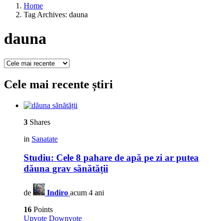
Home
Tag Archives: dauna
dauna
Cele mai recente știri
3
Shares
in
Sanatate
Studiu: Cele 8 pahare de apă pe zi ar putea
dăuna grav sănătății
de
Indiro
acum 4 ani
16
Points
Upvote
Downvote