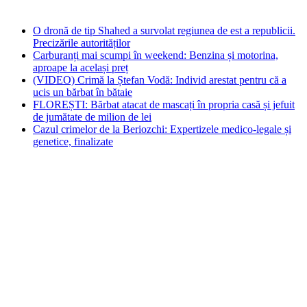
O dronă de tip Shahed a survolat regiunea de est a republicii.
Precizările autorităților
Carburanți mai scumpi în weekend: Benzina și motorina,
aproape la același preț
(VIDEO) Crimă la Ștefan Vodă: Individ arestat pentru că a
ucis un bărbat în bătaie
FLOREȘTI: Bărbat atacat de mascați în propria casă și jefuit
de jumătate de milion de lei
Cazul crimelor de la Beriozchi: Expertizele medico-legale și
genetice, finalizate