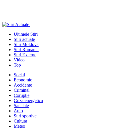
Ultimele Stiri
Stiri actuale
Stiri Moldova
Stiri Romania
Stiri Externe
Video
Top
Social
Economic
Accidente
Criminal
Coruptie
Criza energetica
Sanatate
Auto
Stiri sportive
Cultura
Meteo