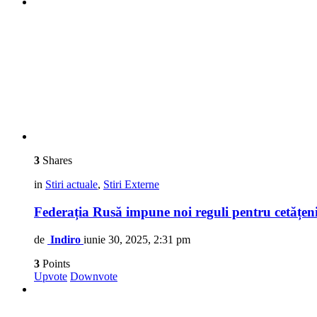
3
Shares
in
Stiri actuale
,
Stiri Externe
Federația Rusă impune noi reguli pentru cetățenii s
de
Indiro
iunie 30, 2025, 2:31 pm
3
Points
Upvote
Downvote