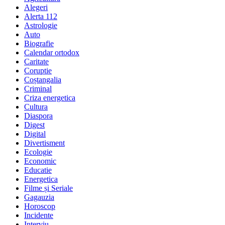
Alegeri
Alerta 112
Astrologie
Auto
Biografie
Calendar ortodox
Caritate
Coruptie
Coștangalia
Criminal
Criza energetica
Cultura
Diaspora
Digest
Digital
Divertisment
Ecologie
Economic
Educatie
Energetica
Filme și Seriale
Gagauzia
Horoscop
Incidente
Interviu