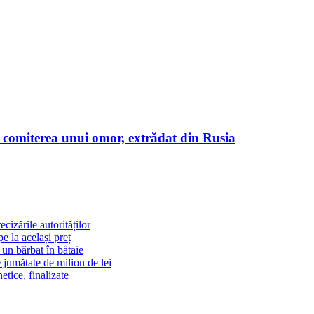
 comiterea unui omor, extrădat din Rusia
cizările autorităților
 la același preț
un bărbat în bătaie
 jumătate de milion de lei
tice, finalizate