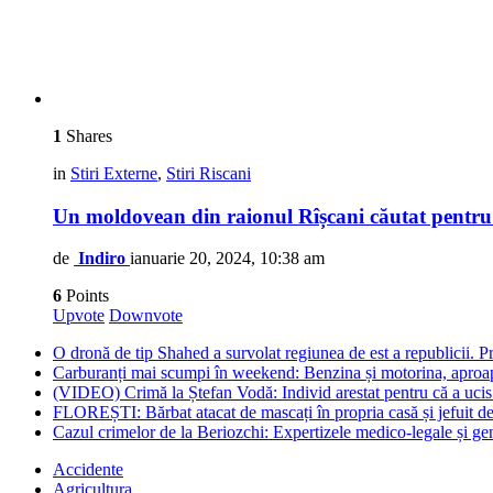
1
Shares
in
Stiri Externe
,
Stiri Riscani
Un moldovean din raionul Rîșcani căutat pentru
de
Indiro
ianuarie 20, 2024, 10:38 am
6
Points
Upvote
Downvote
O dronă de tip Shahed a survolat regiunea de est a republicii. Pre
Carburanți mai scumpi în weekend: Benzina și motorina, aproape
(VIDEO) Crimă la Ștefan Vodă: Individ arestat pentru că a ucis 
FLOREȘTI: Bărbat atacat de mascați în propria casă și jefuit de
Cazul crimelor de la Beriozchi: Expertizele medico-legale și gene
Accidente
Agricultura