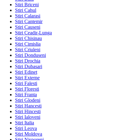
Stiri Briceni
Stiri Cahul
Stiri Calarasi
Stiri Cantemir
Stiri Causeni
Stiri Ceadir-Lunga
Stiri Chisinau
Stiri Cimislia
Stiri Criuleni
Stiri Donduseni
Stiri Drochia
Știri Dubasari
Stiri Edinet
Stiri Externe
Stiri Falesti
Stiri Floresti
Stiri Franta
Stiri Glodeni
Stiri Hancesti
Stiri Hincesti
Stiri Ialoveni
Stiri Italia
Stiri Leova
Stiri Moldova
Stiri Nisporeni