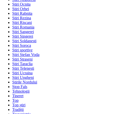
Stiri Ocnita
Stiri Orhei
Stiri Rabnita
Stiri Rezina
Stiri Riscani
Stiri Romania
Stiri Sangerei
Stiri Singerei
Stiri Soldanesti
Stiri Soroca
Stiri sportive
Stiri Stefan Voda
Stiri Straseni
Stiri Taraclia
Stiri Telenesti
Stiri Ucraina
Stiri Ungheni
Stirile Nordului
Stop Fals
Tehnologii
Tineret
Top
Top știri
Tradiții