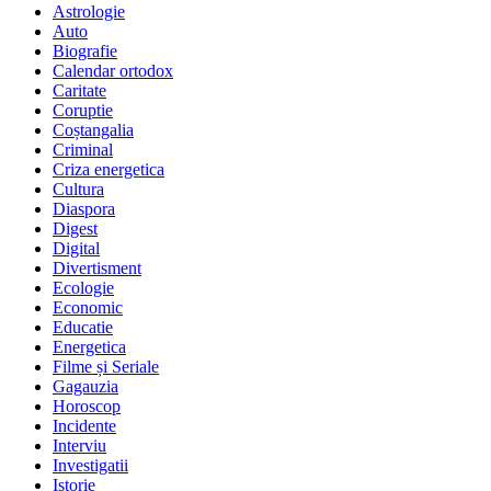
Astrologie
Auto
Biografie
Calendar ortodox
Caritate
Coruptie
Coștangalia
Criminal
Criza energetica
Cultura
Diaspora
Digest
Digital
Divertisment
Ecologie
Economic
Educatie
Energetica
Filme și Seriale
Gagauzia
Horoscop
Incidente
Interviu
Investigatii
Istorie