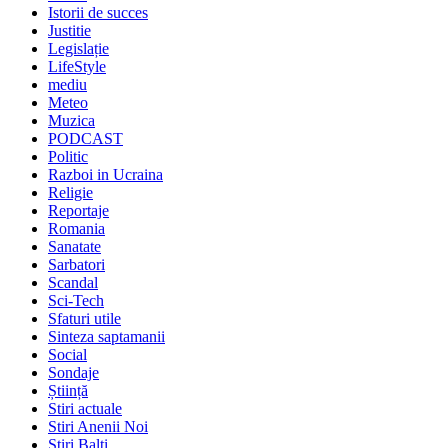
Istorii de succes
Justitie
Legislație
LifeStyle
mediu
Meteo
Muzica
PODCAST
Politic
Razboi in Ucraina
Religie
Reportaje
Romania
Sanatate
Sarbatori
Scandal
Sci-Tech
Sfaturi utile
Sinteza saptamanii
Social
Sondaje
Știință
Stiri actuale
Stiri Anenii Noi
Stiri Balti