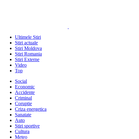
Ultimele Stiri
Stiri actuale
Stiri Moldova
Stiri Romania
Stiri Externe
Video
Top
Social
Economic
Accidente
Criminal
Coruptie
Criza energetica
Sanatate
Auto
Stiri sportive
Cultura
Meteo