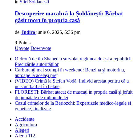
in
Stiri Soldanesti
Descoperire macabră la Șoldănești: Bărbat
găsit mort în propria casă
de
Indiro
iunie 6, 2025, 5:36 pm
3
Points
Upvote
Downvote
O dronă de tip Shahed a survolat regiunea de est a republicii.
Precizările autorităților
Carburanți mai scumpi în weekend: Benzina și motorina,
aproape la același preț
(VIDEO) Crimă la Ștefan Vodă: Individ arestat pentru că a
ucis un bărbat în bătaie
FLOREȘTI: Bărbat atacat de mascați în propria casă și jefuit
de jumătate de milion de lei
Cazul crimelor de la Beriozchi: Expertizele medico-legale și
genetice, finalizate
Accidente
Agricultura
Alegeri
Alerta 112