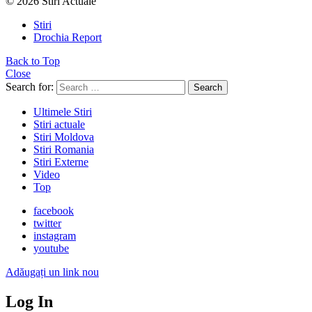
© 2026 Stiri Actuale
Stiri
Drochia Report
Back to Top
Close
Search for:
Search
Ultimele Stiri
Stiri actuale
Stiri Moldova
Stiri Romania
Stiri Externe
Video
Top
facebook
twitter
instagram
youtube
Adăugați un link nou
Log In