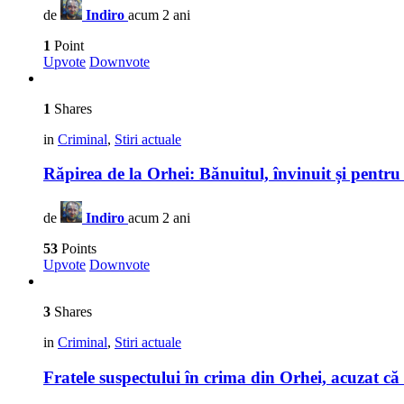
de
Indiro
acum 2 ani
1
Point
Upvote
Downvote
1
Shares
in
Criminal
,
Stiri actuale
Răpirea de la Orhei: Bănuitul, învinuit și pentr
de
Indiro
acum 2 ani
53
Points
Upvote
Downvote
3
Shares
in
Criminal
,
Stiri actuale
Fratele suspectului în crima din Orhei, acuzat că