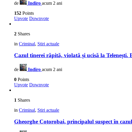
de
Indiro
acum 2 ani
152
Points
Upvote
Downvote
2
Shares
in
Criminal
,
Stiri actuale
Cazul tinerei răpită, violată și ucisă la Teleneșt
de
Indiro
acum 2 ani
0
Points
Upvote
Downvote
1
Shares
in
Criminal
,
Stiri actuale
Gheorghe Cotorobai, principalul suspect în cazul