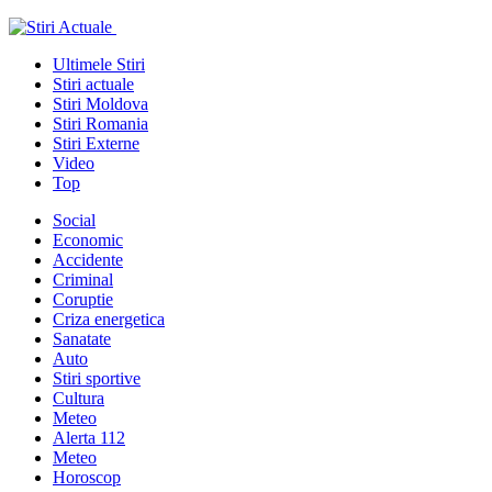
Ultimele Stiri
Stiri actuale
Stiri Moldova
Stiri Romania
Stiri Externe
Video
Top
Social
Economic
Accidente
Criminal
Coruptie
Criza energetica
Sanatate
Auto
Stiri sportive
Cultura
Meteo
Alerta 112
Meteo
Horoscop