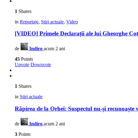
1
Shares
in
Reportaje
,
Stiri actuale
,
Video
[VIDEO] Primele Declarații ale lui Gheorghe Cot
de
Indiro
acum 2 ani
45
Points
Upvote
Downvote
1
Shares
in
Stiri actuale
Răpirea de la Orhei: Suspectul nu-și recunoaște 
de
Indiro
acum 2 ani
3
Points