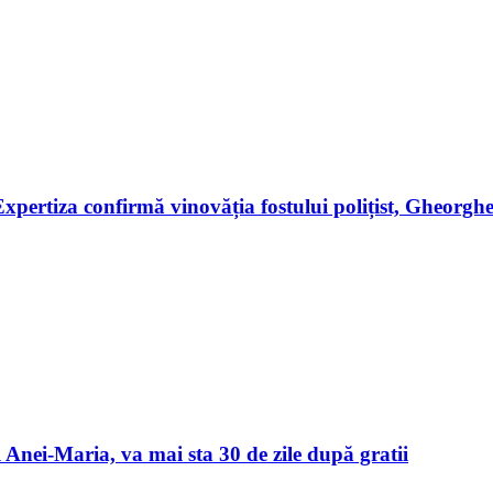
i. Expertiza confirmă vinovăția fostului polițist, Gheorg
 Anei-Maria, va mai sta 30 de zile după gratii