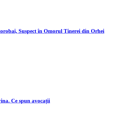
orobai, Suspect în Omorul Tinerei din Orhei
vina. Ce spun avocații