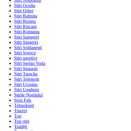
Stiri Nisporeni
Stiri Ocnita
Stiri Orhei
Stiri Rabnita
Stiri Rezina
Stiri Riscani
Stiri Romania
Stiri Sangerei
Stiri Singerei
Stiri Soldanesti
Stiri Soroca
Stiri sportive
Stiri Stefan Voda
Stiri Straseni
Stiri Taraclia
Stiri Telenesti
Stiri Ucraina
Stiri Ungheni
Stirile Nordului
Stop Fals
Tehnologii
Tineret
Top
Top știri
Tradiții