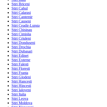
Stiri Briceni
Stiri Cahul
Stiri Calarasi
Stiri Cantemir
Stiri Causeni
Stiri Ceadir-Lunga
Stiri Chisinau
Stiri Cimislia
Stiri Criuleni
Stiri Donduseni
Stiri Drochia
Știri Dubasari
Stiri Edinet
Stiri Externe
Stiri Falesti
Stiri Floresti
Stiri Franta
Stiri Glodeni
Stiri Hancesti
Stiri Hincesti
Stiri Ialoveni
Stiri Italia
Stiri Leova
Stiri Moldova