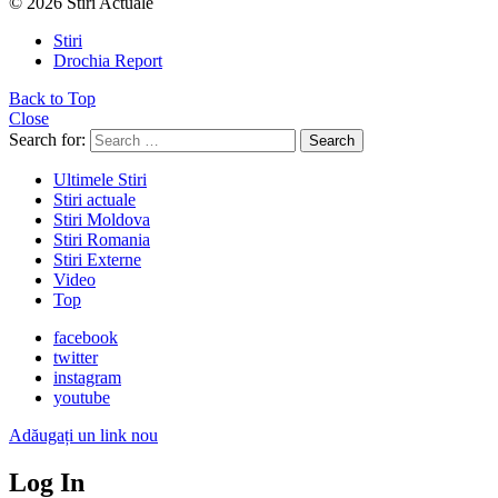
© 2026 Stiri Actuale
Stiri
Drochia Report
Back to Top
Close
Search for:
Search
Ultimele Stiri
Stiri actuale
Stiri Moldova
Stiri Romania
Stiri Externe
Video
Top
facebook
twitter
instagram
youtube
Adăugați un link nou
Log In