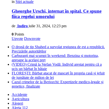
in
Stiri actuale
Gheorghe Urschi, internat în spital. Ce spune
fiica regelui umorului
de
Indiro
iulie 31, 2024, 12:23 pm
0
Points
Upvote
Downvote
O dronă de tip Shahed a survolat regiunea de est a republicii.
Precizările autorităților
Carburanți mai scumpi în weekend: Benzina și motorina,
aproape la același preț
(VIDEO) Crimă la Ștefan Vodă: Individ arestat pentru că a
ucis un bărbat în bătaie
FLOREȘTI: Bărbat atacat de mascați în propria casă și jefuit
de jumătate de milion de lei
Cazul crimelor de la Beriozchi: Expertizele medico-legale și
genetice, finalizate
Accidente
Agricultura
Alegeri
Alerta 112