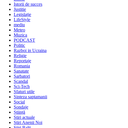
Istorii de succes
Justitie
Legislație
LifeStyle
mediu
Meteo
Muzica
PODCAST
Politic
Razboi in Ucraina
Religie
Reportaje
Romania
Sanatate
Sarbatori
Scandal
Sci-Tech
Sfaturi utile
Sinteza saptamanii
Social
Sondaje
Știință
Stiri actuale
Stiri Anenii Noi
Stiri Balti