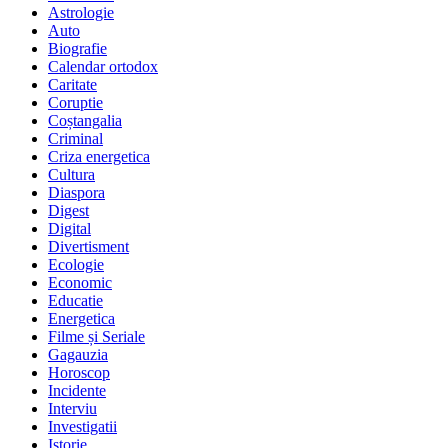
Astrologie
Auto
Biografie
Calendar ortodox
Caritate
Coruptie
Coștangalia
Criminal
Criza energetica
Cultura
Diaspora
Digest
Digital
Divertisment
Ecologie
Economic
Educatie
Energetica
Filme și Seriale
Gagauzia
Horoscop
Incidente
Interviu
Investigatii
Istorie