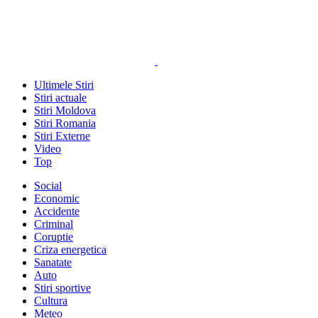
Ultimele Stiri
Stiri actuale
Stiri Moldova
Stiri Romania
Stiri Externe
Video
Top
Social
Economic
Accidente
Criminal
Coruptie
Criza energetica
Sanatate
Auto
Stiri sportive
Cultura
Meteo