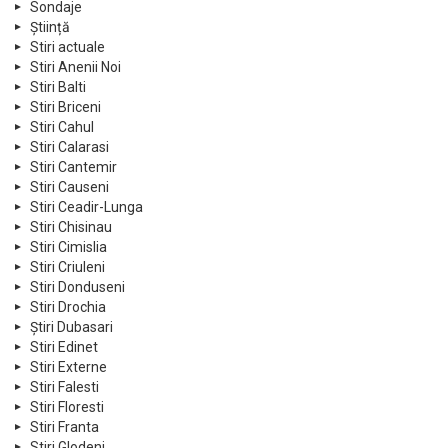
Sondaje
Știință
Stiri actuale
Stiri Anenii Noi
Stiri Balti
Stiri Briceni
Stiri Cahul
Stiri Calarasi
Stiri Cantemir
Stiri Causeni
Stiri Ceadir-Lunga
Stiri Chisinau
Stiri Cimislia
Stiri Criuleni
Stiri Donduseni
Stiri Drochia
Știri Dubasari
Stiri Edinet
Stiri Externe
Stiri Falesti
Stiri Floresti
Stiri Franta
Stiri Glodeni