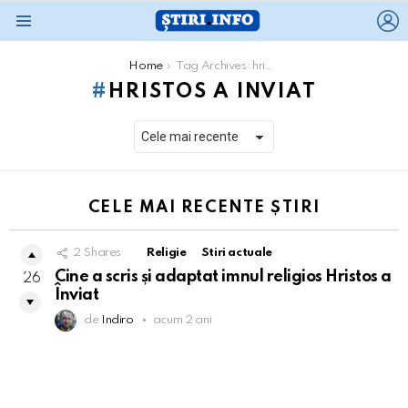
L
Menu
You are here:
Home
Tag Archives: hristos a inviat
HRISTOS A INVIAT
CELE MAI RECENTE ȘTIRI
2
Shares
Religie
Stiri actuale
Cine a scris și adaptat imnul religios Hristos a
26
Înviat
de
Indiro
acum 2 ani