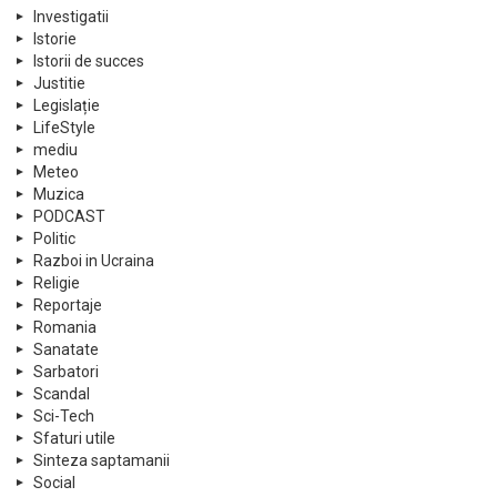
Investigatii
Istorie
Istorii de succes
Justitie
Legislație
LifeStyle
mediu
Meteo
Muzica
PODCAST
Politic
Razboi in Ucraina
Religie
Reportaje
Romania
Sanatate
Sarbatori
Scandal
Sci-Tech
Sfaturi utile
Sinteza saptamanii
Social