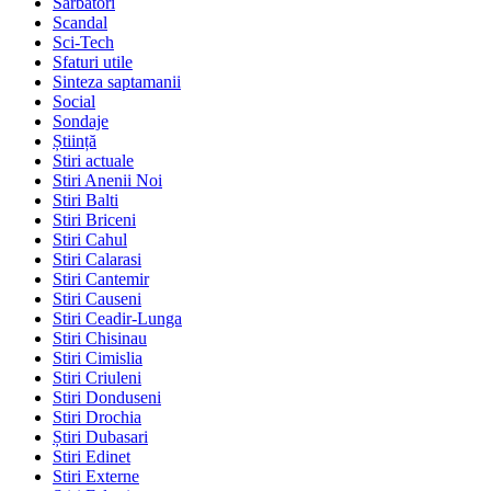
Sarbatori
Scandal
Sci-Tech
Sfaturi utile
Sinteza saptamanii
Social
Sondaje
Știință
Stiri actuale
Stiri Anenii Noi
Stiri Balti
Stiri Briceni
Stiri Cahul
Stiri Calarasi
Stiri Cantemir
Stiri Causeni
Stiri Ceadir-Lunga
Stiri Chisinau
Stiri Cimislia
Stiri Criuleni
Stiri Donduseni
Stiri Drochia
Știri Dubasari
Stiri Edinet
Stiri Externe