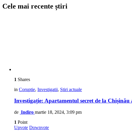
Cele mai recente știri
1
Shares
in
Coruptie
,
Investigatii
,
Stiri actuale
Investigație: Apartamentul secret de la Chișinău 
de
Indiro
martie 18, 2024, 3:09 pm
1
Point
Upvote
Downvote