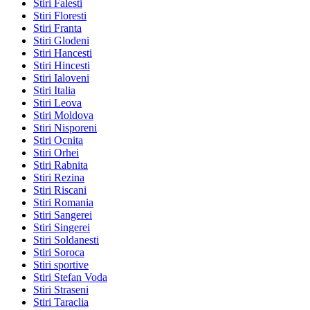
Stiri Falesti
Stiri Floresti
Stiri Franta
Stiri Glodeni
Stiri Hancesti
Stiri Hincesti
Stiri Ialoveni
Stiri Italia
Stiri Leova
Stiri Moldova
Stiri Nisporeni
Stiri Ocnita
Stiri Orhei
Stiri Rabnita
Stiri Rezina
Stiri Riscani
Stiri Romania
Stiri Sangerei
Stiri Singerei
Stiri Soldanesti
Stiri Soroca
Stiri sportive
Stiri Stefan Voda
Stiri Straseni
Stiri Taraclia