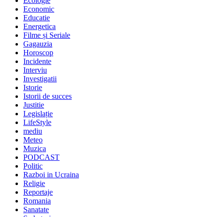
Ecologie
Economic
Educatie
Energetica
Filme și Seriale
Gagauzia
Horoscop
Incidente
Interviu
Investigatii
Istorie
Istorii de succes
Justitie
Legislație
LifeStyle
mediu
Meteo
Muzica
PODCAST
Politic
Razboi in Ucraina
Religie
Reportaje
Romania
Sanatate