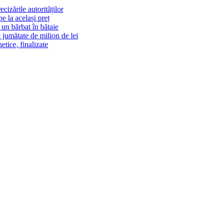
cizările autorităților
 la același preț
un bărbat în bătaie
 jumătate de milion de lei
tice, finalizate