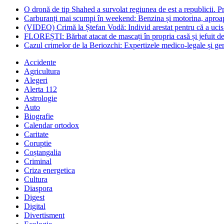
O dronă de tip Shahed a survolat regiunea de est a republicii. Pre
Carburanți mai scumpi în weekend: Benzina și motorina, aproape
(VIDEO) Crimă la Ștefan Vodă: Individ arestat pentru că a ucis 
FLOREȘTI: Bărbat atacat de mascați în propria casă și jefuit de
Cazul crimelor de la Beriozchi: Expertizele medico-legale și gene
Accidente
Agricultura
Alegeri
Alerta 112
Astrologie
Auto
Biografie
Calendar ortodox
Caritate
Coruptie
Coștangalia
Criminal
Criza energetica
Cultura
Diaspora
Digest
Digital
Divertisment