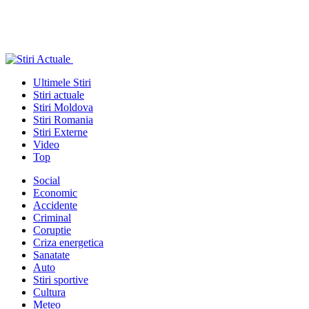
Ultimele Stiri
Stiri actuale
Stiri Moldova
Stiri Romania
Stiri Externe
Video
Top
Social
Economic
Accidente
Criminal
Coruptie
Criza energetica
Sanatate
Auto
Stiri sportive
Cultura
Meteo