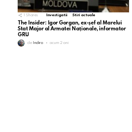
1
Shares
Investigatii
Stiri actuale
The Insider: Igor Gorgan, ex-șef al Marelui
Stat Major al Armatei Naționale, informator
GRU
de
Indiro
acum 2 ani