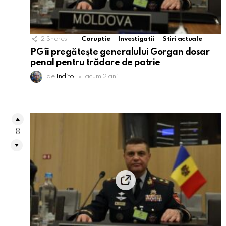
2
Shares
Coruptie
Investigatii
Stiri actuale
PG îi pregătește generalului Gorgan dosar
penal pentru trădare de patrie
de
Indiro
acum 2 ani
8