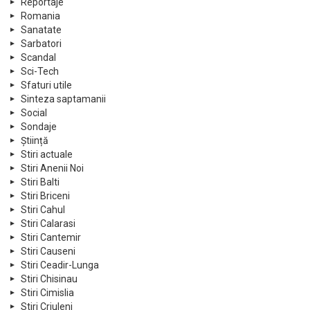
Reportaje
Romania
Sanatate
Sarbatori
Scandal
Sci-Tech
Sfaturi utile
Sinteza saptamanii
Social
Sondaje
Știință
Stiri actuale
Stiri Anenii Noi
Stiri Balti
Stiri Briceni
Stiri Cahul
Stiri Calarasi
Stiri Cantemir
Stiri Causeni
Stiri Ceadir-Lunga
Stiri Chisinau
Stiri Cimislia
Stiri Criuleni