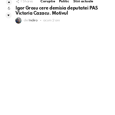
1
Shares
Coruptie
Politic
Stiri actuale
Igor Grosu cere demisia deputatei PAS
6
Victoria Cazacu. Motivul
de
Indiro
acum 2 ani