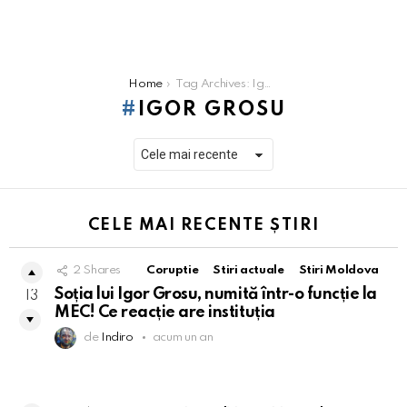
You are here:
Home
Tag Archives: Igor Grosu
IGOR GROSU
CELE MAI RECENTE ȘTIRI
2
Shares
Coruptie
Stiri actuale
Stiri Moldova
Soția lui Igor Grosu, numită într-o funcție la
13
MEC! Ce reacție are instituția
de
Indiro
acum un an