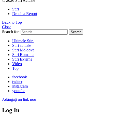
© 2026 Stiri Actuale
Stiri
Drochia Report
Back to Top
Close
Search for:
Search
Ultimele Stiri
Stiri actuale
Stiri Moldova
Stiri Romania
Stiri Externe
Video
Top
facebook
twitter
instagram
youtube
Adăugați un link nou
Log In