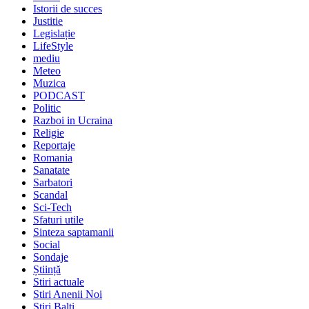
Istorii de succes
Justitie
Legislație
LifeStyle
mediu
Meteo
Muzica
PODCAST
Politic
Razboi in Ucraina
Religie
Reportaje
Romania
Sanatate
Sarbatori
Scandal
Sci-Tech
Sfaturi utile
Sinteza saptamanii
Social
Sondaje
Știință
Stiri actuale
Stiri Anenii Noi
Stiri Balti