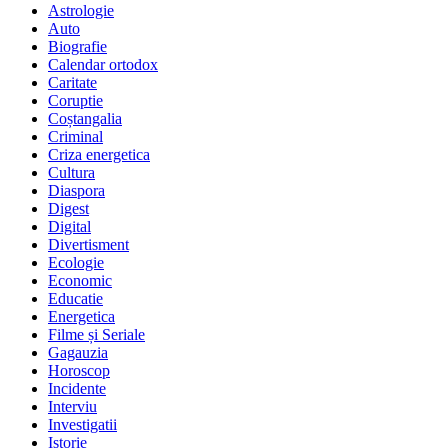
Astrologie
Auto
Biografie
Calendar ortodox
Caritate
Coruptie
Coștangalia
Criminal
Criza energetica
Cultura
Diaspora
Digest
Digital
Divertisment
Ecologie
Economic
Educatie
Energetica
Filme și Seriale
Gagauzia
Horoscop
Incidente
Interviu
Investigatii
Istorie