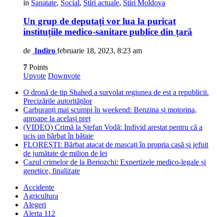
in
Sanatate
,
Social
,
Stiri actuale
,
Stiri Moldova
Un grup de deputați vor lua la puricat
instituțiile medico-sanitare publice din țară
de
Indiro
februarie 18, 2023, 8:23 am
7
Points
Upvote
Downvote
O dronă de tip Shahed a survolat regiunea de est a republicii.
Precizările autorităților
Carburanți mai scumpi în weekend: Benzina și motorina,
aproape la același preț
(VIDEO) Crimă la Ștefan Vodă: Individ arestat pentru că a
ucis un bărbat în bătaie
FLOREȘTI: Bărbat atacat de mascați în propria casă și jefuit
de jumătate de milion de lei
Cazul crimelor de la Beriozchi: Expertizele medico-legale și
genetice, finalizate
Accidente
Agricultura
Alegeri
Alerta 112