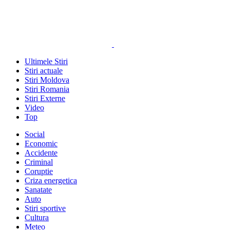
Ultimele Stiri
Stiri actuale
Stiri Moldova
Stiri Romania
Stiri Externe
Video
Top
Social
Economic
Accidente
Criminal
Coruptie
Criza energetica
Sanatate
Auto
Stiri sportive
Cultura
Meteo