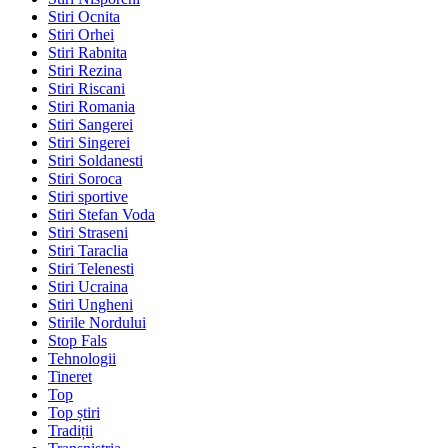
Stiri Ocnita
Stiri Orhei
Stiri Rabnita
Stiri Rezina
Stiri Riscani
Stiri Romania
Stiri Sangerei
Stiri Singerei
Stiri Soldanesti
Stiri Soroca
Stiri sportive
Stiri Stefan Voda
Stiri Straseni
Stiri Taraclia
Stiri Telenesti
Stiri Ucraina
Stiri Ungheni
Stirile Nordului
Stop Fals
Tehnologii
Tineret
Top
Top știri
Tradiții