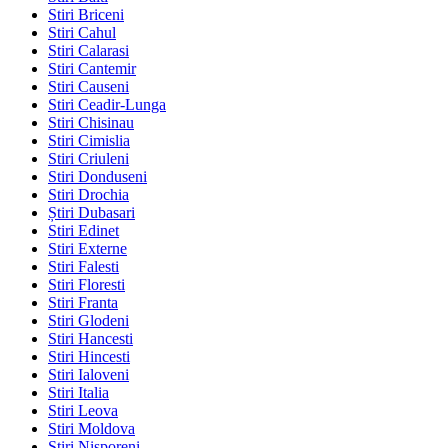
Stiri Briceni
Stiri Cahul
Stiri Calarasi
Stiri Cantemir
Stiri Causeni
Stiri Ceadir-Lunga
Stiri Chisinau
Stiri Cimislia
Stiri Criuleni
Stiri Donduseni
Stiri Drochia
Știri Dubasari
Stiri Edinet
Stiri Externe
Stiri Falesti
Stiri Floresti
Stiri Franta
Stiri Glodeni
Stiri Hancesti
Stiri Hincesti
Stiri Ialoveni
Stiri Italia
Stiri Leova
Stiri Moldova
Stiri Nisporeni