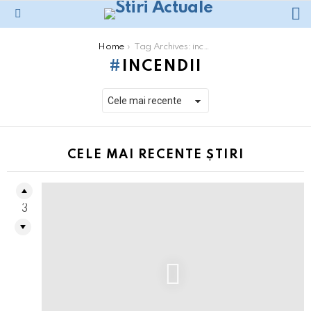
L
Menu
You are here:
Home
Tag Archives: incendii
INCENDII
CELE MAI RECENTE ȘTIRI
3