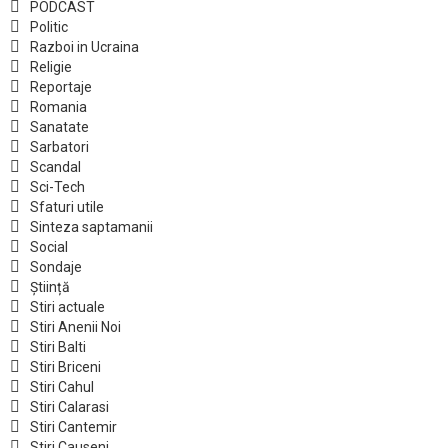
PODCAST
Politic
Razboi in Ucraina
Religie
Reportaje
Romania
Sanatate
Sarbatori
Scandal
Sci-Tech
Sfaturi utile
Sinteza saptamanii
Social
Sondaje
Știință
Stiri actuale
Stiri Anenii Noi
Stiri Balti
Stiri Briceni
Stiri Cahul
Stiri Calarasi
Stiri Cantemir
Stiri Causeni