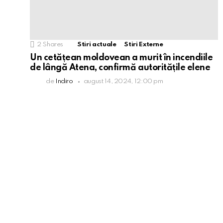
2
Shares
Stiri actuale
Stiri Externe
Un cetățean moldovean a murit în incendiile
de lângă Atena, confirmă autoritățile elene
de
Indiro
august 14, 2024, 12:00 pm