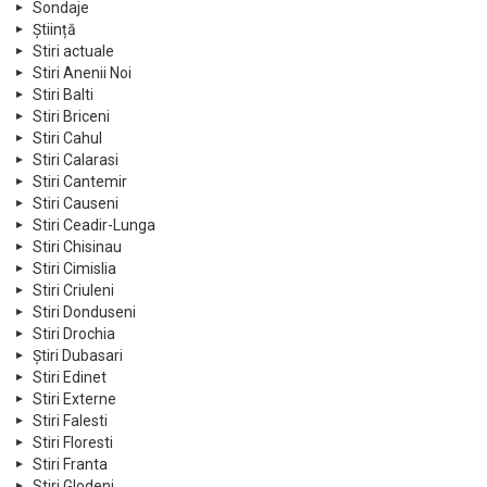
Sondaje
Știință
Stiri actuale
Stiri Anenii Noi
Stiri Balti
Stiri Briceni
Stiri Cahul
Stiri Calarasi
Stiri Cantemir
Stiri Causeni
Stiri Ceadir-Lunga
Stiri Chisinau
Stiri Cimislia
Stiri Criuleni
Stiri Donduseni
Stiri Drochia
Știri Dubasari
Stiri Edinet
Stiri Externe
Stiri Falesti
Stiri Floresti
Stiri Franta
Stiri Glodeni