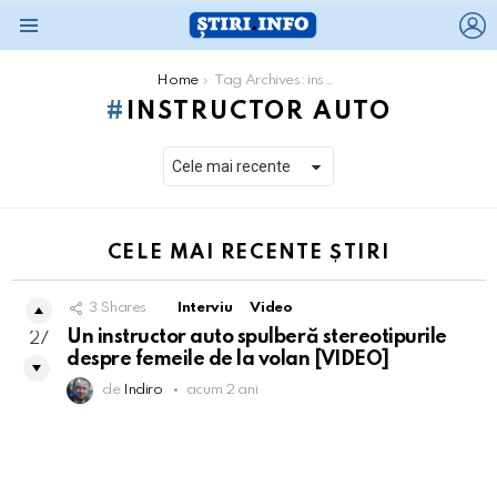
L
Menu
You are here:
Home
Tag Archives: instructor auto
INSTRUCTOR AUTO
CELE MAI RECENTE ȘTIRI
3
Shares
Interviu
Video
Un instructor auto spulberă stereotipurile
27
despre femeile de la volan [VIDEO]
de
Indiro
acum 2 ani