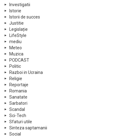
Investigatii
Istorie
Istorii de succes
Justitie
Legislație
LifeStyle
mediu
Meteo
Muzica
PODCAST
Politic
Razboi in Ucraina
Religie
Reportaje
Romania
Sanatate
Sarbatori
Scandal
Sci-Tech
Sfaturi utile
Sinteza saptamanii
Social