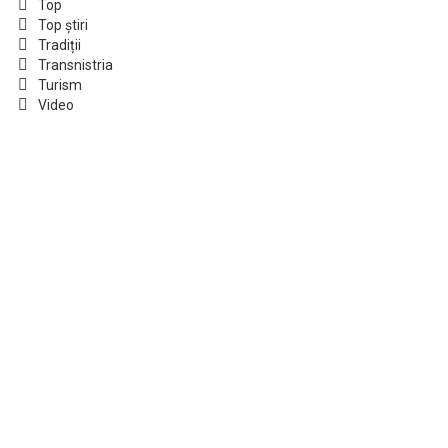
Top
Top știri
Tradiții
Transnistria
Turism
Video