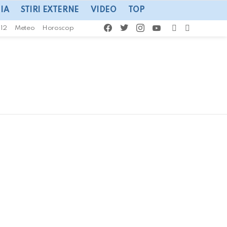
IA
STIRI EXTERNE
VIDEO
TOP
facebook
twitter
instagram
youtube
CAUTA
SWITCH
112
Meteo
Horoscop
SKIN