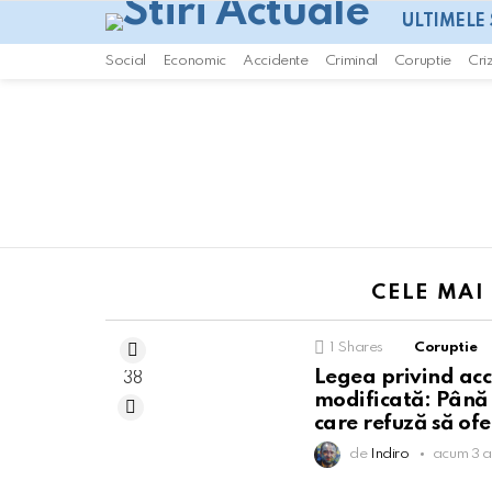
ULTIMELE 
Social
Economic
Accidente
Criminal
Coruptie
Cri
You are here:
CELE MAI
1
Shares
Coruptie
Legea privind acce
38
modificată: Până 
care refuză să ofe
de
Indiro
acum 3 a