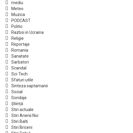
mediu
Meteo
Muzica
PODCAST
Politic
Razboi in Ucraina
Religie
Reportaje
Romania
Sanatate
Sarbatori
Scandal
Sci-Tech
Sfaturi utile
Sinteza saptamanii
Social
Sondaje
Știință
Stiri actuale
Stiri Anenii Noi
Stiri Balti
Stiri Briceni