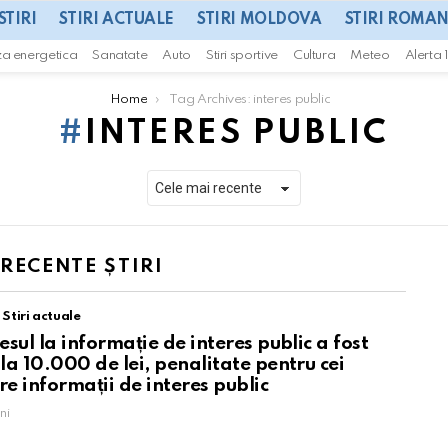
STIRI
STIRI ACTUALE
STIRI MOLDOVA
STIRI ROMAN
za energetica
Sanatate
Auto
Stiri sportive
Cultura
Meteo
Alerta 
Home
Tag Archives: interes public
INTERES PUBLIC
 RECENTE ȘTIRI
Stiri actuale
sul la informație de interes public a fost
la 10.000 de lei, penalitate pentru cei
re informații de interes public
ni